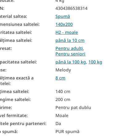
eutate
:
4 kg
AN
:
4304386538314
terial saltea
:
Spumă
mensiunea saltelei
:
140x200
ritatea saltelei
:
H2 - moale
ălțimea saltelei
:
până la 10 cm
resat
:
Pentru adulți
,
Pentru seniori
pacitatea saltelei
:
până la 100 kg
,
100 kg
se
:
Melody
ălțimea exactă a
8 cm
ltelei
:
țimea saltelei
:
140 cm
ngime saltelei
:
200 cm
ărime
:
Pentru pat dublu
vel fermitate
:
Moale
ltele pentru parteneri
:
Da
p spumă
:
PUR spumă