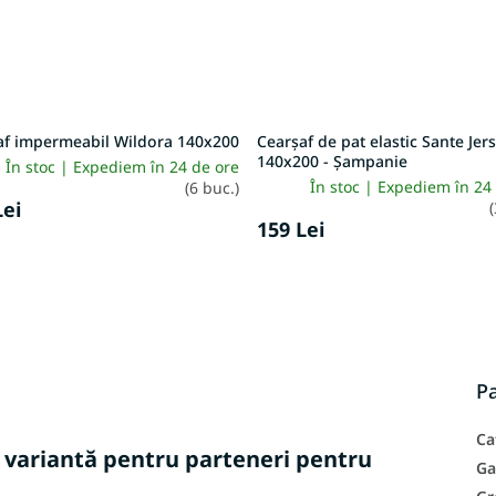
af impermeabil Wildora 140x200
Cearșaf de pat elastic Sante Jer
140x200 - Șampanie
În stoc | Expediem în 24 de ore
În stoc | Expediem în 24
(6 buc.)
Lei
(
159 Lei
P
Ca
ă variantă pentru parteneri pentru
Ga