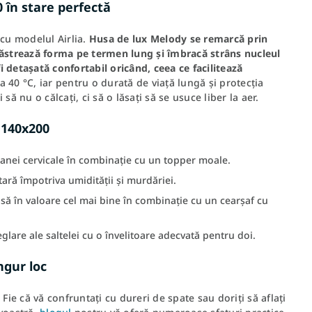
 în stare perfectă
 cu modelul Airlia.
Husa de lux Melody se remarcă prin
i păstrează forma pe termen lung și îmbracă strâns nucleul
i detașată confortabil oricând, ceea ce facilitează
a 40 °C, iar pentru o durată de viață lungă și protecția
ă nu o călcați, ci să o lăsați să se usuce liber la aer.
a 140x200
anei cervicale în combinație cu un topper moale.
ară împotriva umidității și murdăriei.
ă în valoare cel mai bine în combinație cu un cearșaf cu
glare ale saltelei cu o învelitoare adecvată pentru doi.
ngur loc
Fie că vă confruntați cu dureri de spate sau doriți să aflați