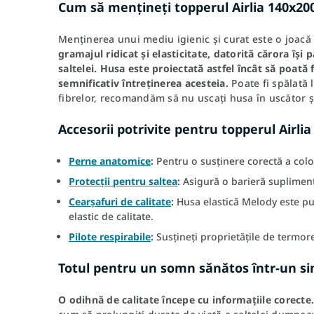
Cum să mențineți topperul Airlia 140x200
Menținerea unui mediu igienic și curat este o joacă
gramajul ridicat și elasticitate, datorită cărora îș
saltelei.
Husa este proiectată astfel încât să poată f
semnificativ întreținerea acesteia.
Poate fi spălată l
fibrelor, recomandăm să nu uscați husa în uscător și s
Accesorii potrivite pentru topperul Airli
Perne anatomice
:
Pentru o susținere corectă a colo
Protecții pentru saltea
:
Asigură o barieră supliment
Cearșafuri de calitate
:
Husa elastică Melody este pus
elastic de calitate.
Pilote respirabile
:
Susțineți proprietățile de termore
Totul pentru un somn sănătos într-un si
O odihnă de calitate începe cu informațiile corecte.