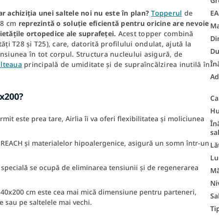
Gr
E
ar achiziția unei saltele noi nu este în plan?
Topperul
de
e 8 cm
reprezintă o soluție eficientă pentru oricine are nevoie
Ma
etățile ortopedice ale suprafeței.
Acest topper combină
Di
ăți T28 și T25), care, datorită profilului ondulat, ajută la
Du
nsiunea în tot corpul. Structura nucleului asigură, de
În
alteaua
principală de umiditate și de supraîncălzirea inutilă în
Ad
0x200?
Ca
Hu
it este prea tare, Airlia îi va oferi flexibilitatea și moliciunea
În
sa
ii REACH și materialelor hipoalergenice, asigură un somn într-un
Lă
Lu
specială se ocupă de eliminarea tensiunii și de regenerarea
M
Ni
0x200 cm este cea mai mică dimensiune pentru parteneri,
Sa
 sau pe saltelele mai vechi.
Ti