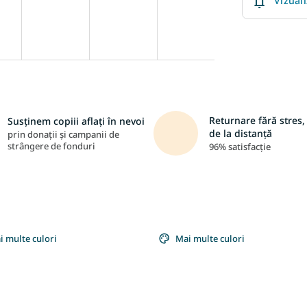
Vizual
Returnare fără stres, 
Susținem copiii aflați în nevoi
de la distanță
prin donații și campanii de
strângere de fonduri
96% satisfacție
i multe culori
Mai multe culori