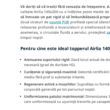
Vă doriți să vă treziți fără senzația de înțepenire, d
calitate Airlia 140x200 cu o înălțime peste medie d
să înmoaie un pat rigid și să îmbunătățească propri
două straturi de
spumă PUR
profilată special (densit
relaxarea profundă a musculaturii și ameliorează te
asemenea, o circulație fluidă a aerului, protejând
s
timpul nopții.
Pentru cine este ideal topperul Airlia 14
Atenuarea suportului rigid:
Dacă locul actual de dorm
necesară (grad de duritate H2).
Curățenie și siguranță maximă:
Datorită certificăr
mediu fără praf și substanțe iritante.
Regenerare activă a mușchilor:
Suprafața cu formă 
corporală generală pe tot parcursul nopții.
Uniformizarea patului matrimonial:
Dimensiunea 14
care uniformizează cu ușurință trecerile pe canapele