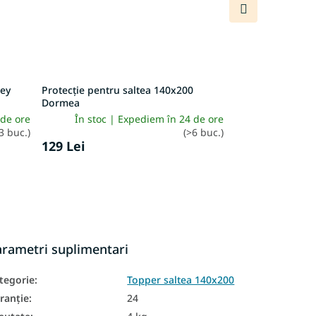
Produsul
următor
sey
Protecție pentru saltea 140x200
Dormea
 de ore
În stoc | Expediem în 24 de ore
3 buc.)
(>6 buc.)
129 Lei
arametri suplimentari
tegorie
:
Topper saltea 140x200
ranţie
:
24