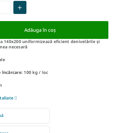
Adăuga în coş
ia 140x200 uniformizează eficient denivelările și
unea necesară
le
 încărcare:
100 kg / loc
m
taliate
bă