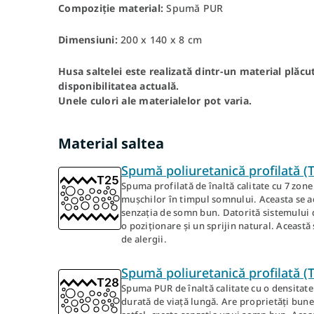
Compoziție material:
Spumă PUR
Dimensiuni:
200 x 140 x 8 cm
Husa saltelei este realizată dintr-un material plăcut
disponibilitatea actuală.
Unele culori ale materialelor pot varia.
Material saltea
Spumă poliuretanică profilată (
Spuma profilată de înaltă calitate cu 7 zone 
mușchilor în timpul somnului. Aceasta se a
senzația de somn bun. Datorită sistemului d
o poziționare și un sprijin natural. Aceast
de alergii.
Spumă poliuretanică profilată (
Spuma PUR de înaltă calitate cu o densitate
durată de viață lungă. Are proprietăți bune