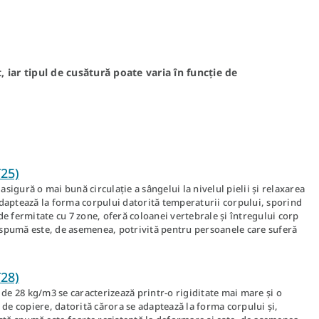
, iar tipul de cusătură poate varia în funcție de
T25)
asigură o mai bună circulație a sângelui la nivelul pielii și relaxarea
daptează la forma corpului datorită temperaturii corpului, sporind
e fermitate cu 7 zone, oferă coloanei vertebrale și întregului corp
ă spumă este, de asemenea, potrivită pentru persoanele care suferă
T28)
 de 28 kg/m3 se caracterizează printr-o rigiditate mai mare și o
 de copiere, datorită cărora se adaptează la forma corpului și,