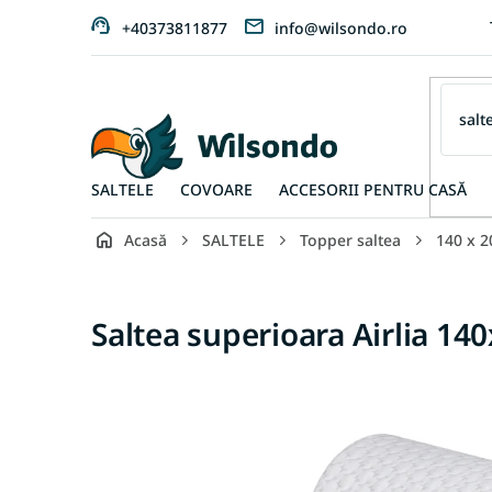
Treci
+40373811877
info@wilsondo.ro
la
conținut
SALTELE
COVOARE
ACCESORII PENTRU CASĂ
Acasă
SALTELE
Topper saltea
140 x 2
Saltea superioara Airlia 14