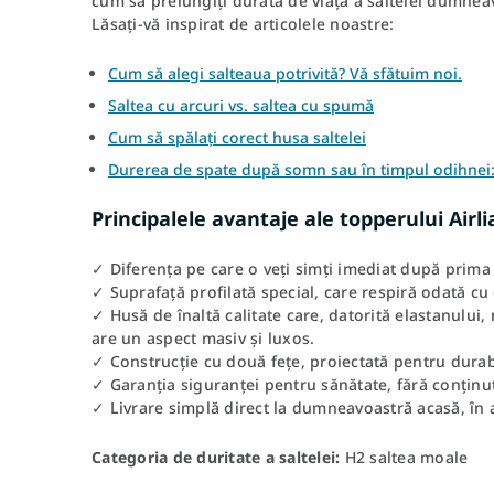
cum să prelungiți durata de viață a saltelei dumnea
Lăsați-vă inspirat de articolele noastre:
Cum să alegi salteaua potrivită? Vă sfătuim noi.
Saltea cu arcuri vs. saltea cu spumă
Cum să spălați corect husa saltelei
Durerea de spate după somn sau în timpul odihnei:
Principalele avantaje ale topperului Airl
✓ Diferența pe care o veți simți imediat după prima 
✓ Suprafață profilată special, care respiră odată c
✓ Husă de înaltă calitate care, datorită elastanului,
are un aspect masiv și luxos.
✓ Construcție cu două fețe, proiectată pentru durabi
✓ Garanția siguranței pentru sănătate, fără conținu
✓ Livrare simplă direct la dumneavoastră acasă, în
Categoria de duritate a saltelei:
H2 saltea moale