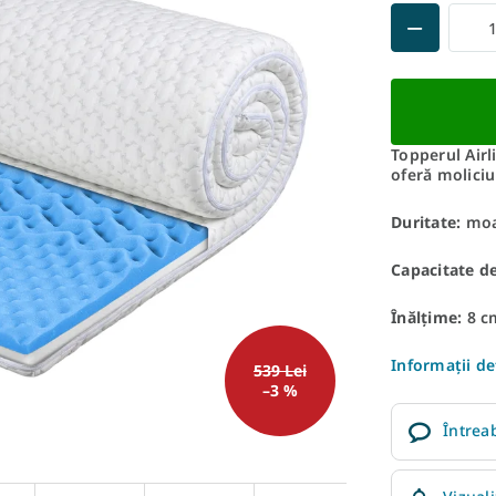
Topperul Airl
oferă molici
Duritate:
moa
Capacitate de
Înălțime:
8 c
Informaţii de
539 Lei
–3 %
Întrea