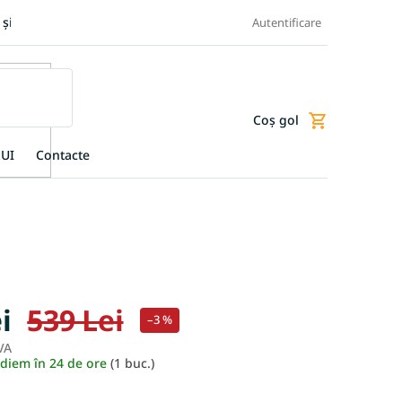
 și retur produse
Transportul și plata
Termeni și condiții
Autentificare
Coş gol
Coş
de
UI
Contacte
cumpărături
i
539 Lei
–3 %
VA
Evaluare
ediem în 24 de ore
(1 buc.)
preţ: