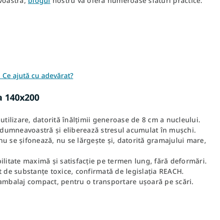
voastră,
blogul
nostru vă oferă numeroase sfaturi practice.
 Ce ajută cu adevărat?
ia 140x200
utilizare, datorită înălțimii generoase de 8 cm a nucleului.
u dumneavoastră și eliberează stresul acumulat în mușchi.
 nu se șifonează, nu se lărgește și, datorită gramajului mare,
litate maximă și satisfacție pe termen lung, fără deformări.
t de substanțe toxice, confirmată de legislația REACH.
 ambalaj compact, pentru o transportare ușoară pe scări.