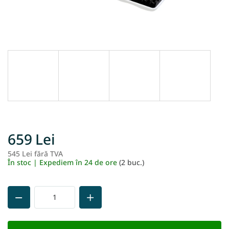
659 Lei
545 Lei fără TVA
Ev
În stoc | Expediem în 24 de ore
(2 buc.)
pr