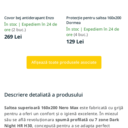
Covor bej antiderapant Enzo
Protecție pentru saltea 160x200
Dormea
În stoc | Expediem în 24 de
În stoc | Expediem în 24 de
ore
(2 buc.)
ore
(4 buc.)
269 Lei
129 Lei
Afişează toate produsele asociate
Descriere detaliată a produsului
Saltea superioară 160x200 Nero Max
este fabricată cu grijă
pentru a oferi un confort și o igienă excelente. În miezul
său se află revoluționara
spumă profilată cu 7 zone Dark
Night HR H30
, concepută pentru a se adapta perfect