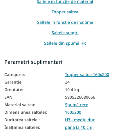
Saltele în funcție de material
Topper saltea
Saltele in functie de inaltime
Saltele subțiri
Saltele din spumă HR
Saltele pentru paturi suplimentare
Parametri suplimentari
Saltele pentru șezut
Categorie
:
Topper saltea 160x200
Saltele pentru canapea
Garanţie
:
24
Saltele zonale
Greutate
:
10.4 kg
Saltele pentru divan
EAN
:
5905326080666
Material saltea
:
Spumă rece
Saltea cu 7 zone
Dimensiunea saltelei
:
160x200
Saltele subțiri 160x200
Duritatea saltelei
:
H3 - mediu dur
Înălțimea saltelei
:
până la 10 cm
Saltea de top de 8 cm