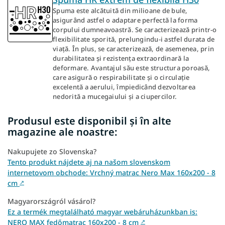
Spuma este alcătuită din milioane de bule,
asigurând astfel o adaptare perfectă la forma
corpului dumneavoastră. Se caracterizează printr-o
flexibilitate sporită, prelungindu-i astfel durata de
viață. În plus, se caracterizează, de asemenea, prin
durabilitatea și rezistența extraordinară la
deformare. Avantajul său este structura poroasă,
care asigură o respirabilitate și o circulație
excelentă a aerului, împiedicând dezvoltarea
nedorită a mucegaiului și a ciupercilor.
Produsul este disponibil și în alte
magazine ale noastre:
Nakupujete zo Slovenska?
Tento produkt nájdete aj na našom slovenskom
internetovom obchode: Vrchný matrac Nero Max 160x200 - 8
cm
↗
Magyarországról vásárol?
Ez a termék megtalálható magyar webáruházunkban is:
NERO MAX fedőmatrac 160x200 - 8 cm
↗