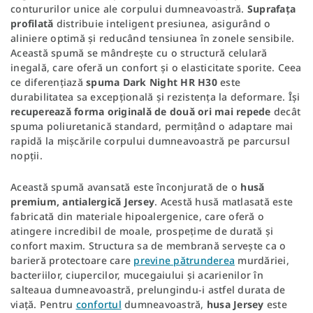
contururilor unice ale corpului dumneavoastră.
Suprafața
profilată
distribuie inteligent presiunea, asigurând o
aliniere optimă și reducând tensiunea în zonele sensibile.
Această spumă se mândrește cu o structură celulară
inegală, care oferă un confort și o elasticitate sporite. Ceea
ce diferențiază
spuma Dark Night HR H30
este
durabilitatea sa excepțională și rezistența la deformare. Își
recuperează forma originală de două ori mai repede
decât
spuma poliuretanică standard, permițând o adaptare mai
rapidă la mișcările corpului dumneavoastră pe parcursul
nopții.
Această spumă avansată este înconjurată de o
husă
premium, antialergică Jersey
. Acestă husă matlasată este
fabricată din materiale hipoalergenice, care oferă o
atingere incredibil de moale, prospețime de durată și
confort maxim. Structura sa de membrană servește ca o
barieră protectoare care
previne pătrunderea
murdăriei,
bacteriilor, ciupercilor, mucegaiului și acarienilor în
salteaua dumneavoastră, prelungindu-i astfel durata de
viață. Pentru
confortul
dumneavoastră,
husa Jersey
este