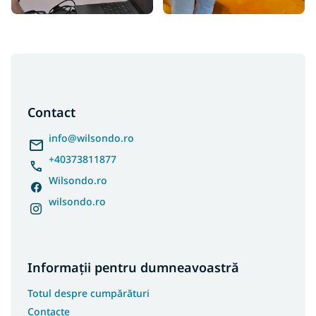
S
u
b
s
Contact
o
l
info
@
wilsondo.ro
+40373811877
Wilsondo.ro
wilsondo.ro
Informații pentru dumneavoastră
Totul despre cumpărături
Contacte