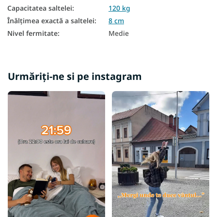
Capacitatea saltelei
:
120 kg
Înălțimea exactă a saltelei
:
8 cm
Nivel fermitate
:
Medie
Urmăriți-ne si pe instagram