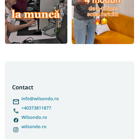
S
u
b
s
Contact
o
l
info
@
wilsondo.ro
+40373811877
Wilsondo.ro
wilsondo.ro