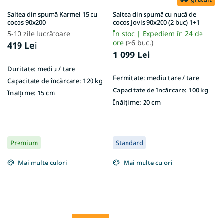
Saltea din spumă Karmel 15 cu
Saltea din spumă cu nucă de
cocos 90x200
cocos Jovis 90x200 (2 buc) 1+1
5-10 zile lucrătoare
În stoc | Expediem în 24 de
ore
(>6 buc.)
419 Lei
1 099 Lei
Duritate:
mediu / tare
Fermitate:
mediu tare / tare
Capacitate de încărcare:
120 kg
Capacitate de încărcare:
100 kg
Înălțime:
15 cm
Înălțime:
20 cm
Premium
Standard
Mai multe culori
Mai multe culori