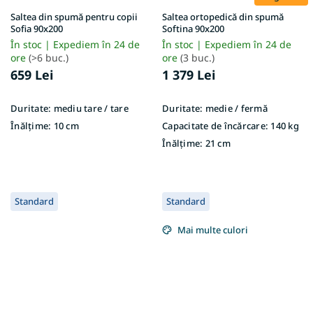
Saltea din spumă pentru copii
Saltea ortopedică din spumă
Sofia 90x200
Softina 90x200
În stoc | Expediem în 24 de
În stoc | Expediem în 24 de
ore
(>6 buc.)
ore
(3 buc.)
659 Lei
1 379 Lei
Duritate:
mediu tare / tare
Duritate:
medie / fermă
Înălțime:
10 cm
Capacitate de încărcare:
140 kg
Înălțime:
21 cm
Standard
Standard
Mai multe culori