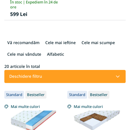
În stoc | Expediem în 24 de
ore
599 Lei
S
e
Vă recomandăm
Cele mai ieftine
Cele mai scumpe
l
e
Cele mai vândute
Alfabetic
c
t
20
articole în total
a
Deschidere filtru
r
e
L
a
Standard
Bestseller
Standard
Bestseller
i
p
s
r
Mai multe culori
Mai multe culori
t
o
ă
d
p
u
r