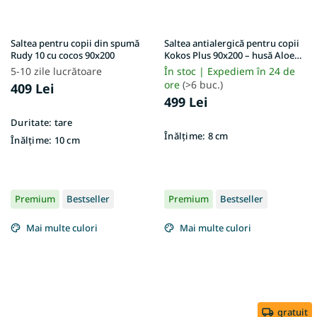
Saltea pentru copii din spumă
Saltea antialergică pentru copii
Rudy 10 cu cocos 90x200
Kokos Plus 90x200 – husă Aloe
Vera
5-10 zile lucrătoare
În stoc | Expediem în 24 de
ore
(>6 buc.)
409 Lei
499 Lei
Duritate:
tare
Înălțime:
8 cm
Înălțime:
10 cm
Premium
Bestseller
Premium
Bestseller
Mai multe culori
Mai multe culori
gratuit