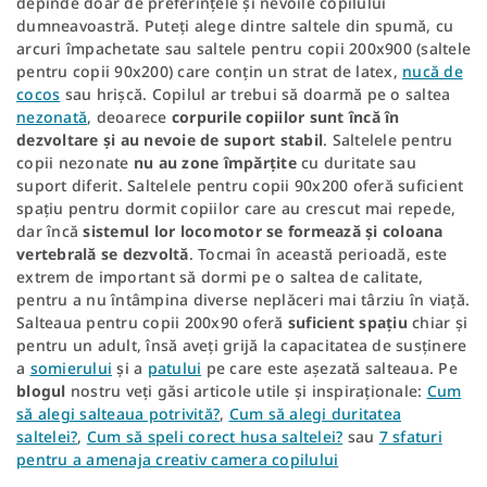
depinde doar de preferințele și nevoile copilului
dumneavoastră. Puteți alege dintre saltele din spumă, cu
arcuri împachetate sau saltele pentru copii 200x900 (saltele
pentru copii 90x200) care conțin un strat de latex,
nucă de
cocos
sau hrișcă. Copilul ar trebui să doarmă pe o saltea
nezonată
, deoarece
corpurile copiilor sunt încă în
dezvoltare și au nevoie de suport stabil
. Saltelele pentru
copii nezonate
nu au zone împărțite
cu duritate sau
suport diferit. Saltelele pentru copii 90x200 oferă suficient
spațiu pentru dormit copiilor care au crescut mai repede,
dar încă
sistemul lor locomotor se formează și coloana
vertebrală se dezvoltă
. Tocmai în această perioadă, este
extrem de important să dormi pe o saltea de calitate,
pentru a nu întâmpina diverse neplăceri mai târziu în viață.
Salteaua pentru copii 200x90 oferă
suficient spațiu
chiar și
pentru un adult, însă aveți grijă la capacitatea de susținere
a
somierului
și a
patului
pe care este așezată salteaua. Pe
blogul
nostru veți găsi articole utile și inspiraționale:
Cum
să alegi salteaua potrivită?
,
Cum să alegi duritatea
saltelei?
,
Cum să speli corect husa saltelei?
sau
7 sfaturi
pentru a amenaja creativ camera copilului