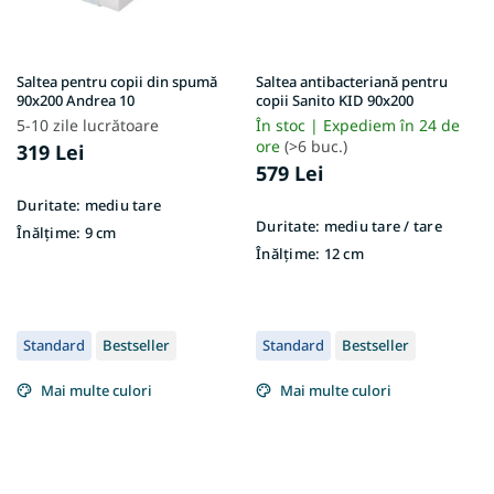
Saltea pentru copii din spumă
Saltea antibacteriană pentru
90x200 Andrea 10
copii Sanito KID 90x200
5-10 zile lucrătoare
În stoc | Expediem în 24 de
ore
(>6 buc.)
319 Lei
579 Lei
Duritate:
mediu tare
Duritate:
mediu tare / tare
Înălțime:
9 cm
Înălțime:
12 cm
Standard
Bestseller
Standard
Bestseller
Mai multe culori
Mai multe culori