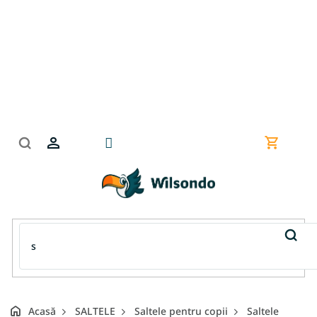
Treci
la
conținut
Coş
de
cumpără
Acasă
SALTELE
Saltele pentru copii
Saltele