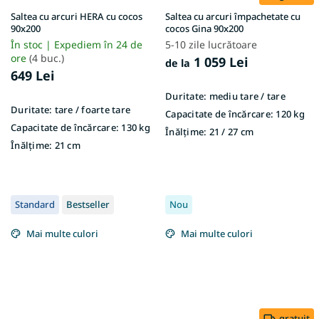
Saltea cu arcuri HERA cu cocos
Saltea cu arcuri împachetate cu
90x200
cocos Gina 90x200
În stoc | Expediem în 24 de
5-10 zile lucrătoare
ore
(4 buc.)
1 059 Lei
de la
649 Lei
Duritate:
mediu tare / tare
Duritate:
tare / foarte tare
Capacitate de încărcare:
120 kg
Capacitate de încărcare:
130 kg
Înălțime:
21 / 27 cm
Înălțime:
21 cm
Standard
Bestseller
Nou
Mai multe culori
Mai multe culori
gratuit