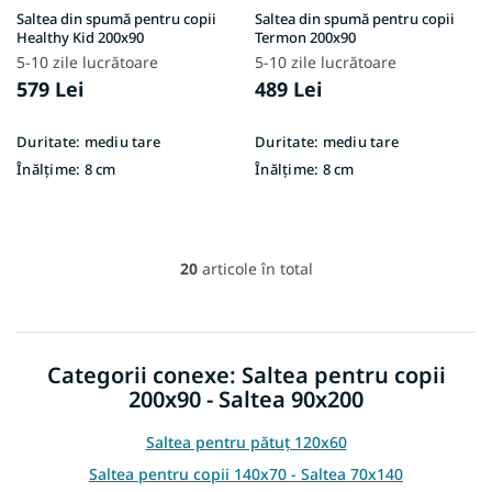
Saltea din spumă pentru copii
Saltea din spumă pentru copii
Healthy Kid 200x90
Termon 200x90
5-10 zile lucrătoare
5-10 zile lucrătoare
579 Lei
489 Lei
Duritate:
mediu tare
Duritate:
mediu tare
Înălțime:
8 cm
Înălțime:
8 cm
20
articole în total
C
o
n
t
r
Categorii conexe: Saltea pentru copii
o
200x90 - Saltea 90x200
l
u
l
Saltea pentru pătuț 120x60
l
Saltea pentru copii 140x70 - Saltea 70x140
i