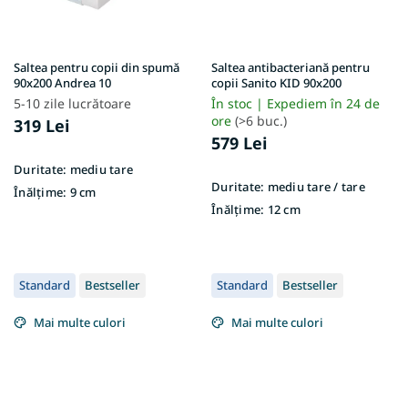
Saltea pentru copii din spumă
Saltea antibacteriană pentru
90x200 Andrea 10
copii Sanito KID 90x200
5-10 zile lucrătoare
În stoc | Expediem în 24 de
ore
(>6 buc.)
319 Lei
579 Lei
Duritate:
mediu tare
Duritate:
mediu tare / tare
Înălțime:
9 cm
Înălțime:
12 cm
Standard
Bestseller
Standard
Bestseller
Mai multe culori
Mai multe culori