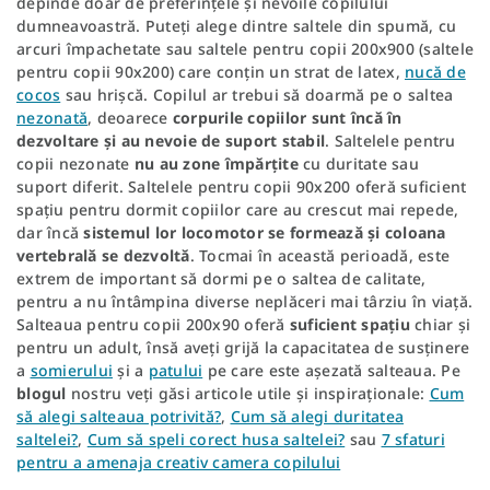
depinde doar de preferințele și nevoile copilului
dumneavoastră. Puteți alege dintre saltele din spumă, cu
arcuri împachetate sau saltele pentru copii 200x900 (saltele
pentru copii 90x200) care conțin un strat de latex,
nucă de
cocos
sau hrișcă. Copilul ar trebui să doarmă pe o saltea
nezonată
, deoarece
corpurile copiilor sunt încă în
dezvoltare și au nevoie de suport stabil
. Saltelele pentru
copii nezonate
nu au zone împărțite
cu duritate sau
suport diferit. Saltelele pentru copii 90x200 oferă suficient
spațiu pentru dormit copiilor care au crescut mai repede,
dar încă
sistemul lor locomotor se formează și coloana
vertebrală se dezvoltă
. Tocmai în această perioadă, este
extrem de important să dormi pe o saltea de calitate,
pentru a nu întâmpina diverse neplăceri mai târziu în viață.
Salteaua pentru copii 200x90 oferă
suficient spațiu
chiar și
pentru un adult, însă aveți grijă la capacitatea de susținere
a
somierului
și a
patului
pe care este așezată salteaua. Pe
blogul
nostru veți găsi articole utile și inspiraționale:
Cum
să alegi salteaua potrivită?
,
Cum să alegi duritatea
saltelei?
,
Cum să speli corect husa saltelei?
sau
7 sfaturi
pentru a amenaja creativ camera copilului