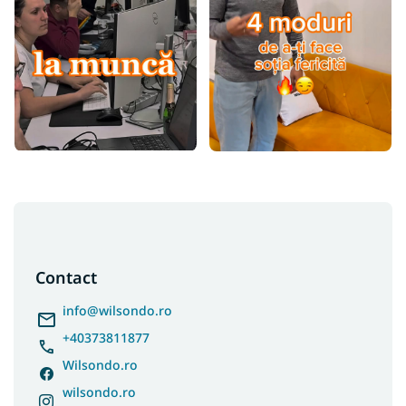
S
u
b
s
Contact
o
l
info
@
wilsondo.ro
+40373811877
Wilsondo.ro
wilsondo.ro