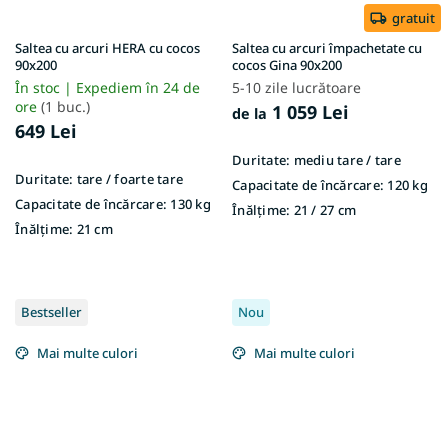
gratuit
Saltea cu arcuri HERA cu cocos
Saltea cu arcuri împachetate cu
90x200
cocos Gina 90x200
În stoc | Expediem în 24 de
5-10 zile lucrătoare
ore
(1 buc.)
1 059 Lei
de la
649 Lei
Duritate:
mediu tare / tare
Duritate:
tare / foarte tare
Capacitate de încărcare:
120 kg
Capacitate de încărcare:
130 kg
Înălțime:
21 / 27 cm
Înălțime:
21 cm
Bestseller
Nou
Mai multe culori
Mai multe culori