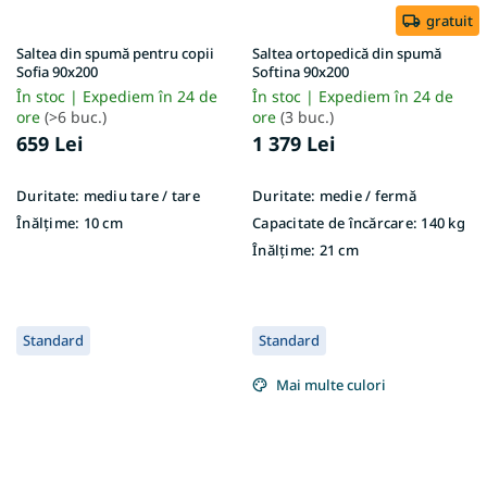
gratuit
Saltea din spumă pentru copii
Saltea ortopedică din spumă
Sofia 90x200
Softina 90x200
În stoc | Expediem în 24 de
În stoc | Expediem în 24 de
ore
(>6 buc.)
ore
(3 buc.)
659 Lei
1 379 Lei
Duritate:
mediu tare / tare
Duritate:
medie / fermă
Înălțime:
10 cm
Capacitate de încărcare:
140 kg
Înălțime:
21 cm
Standard
Standard
Mai multe culori