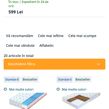
În stoc | Expediem în 24 de
ore
599 Lei
S
e
Vă recomandăm
Cele mai ieftine
Cele mai scumpe
l
e
Cele mai vândute
Alfabetic
c
t
20
articole în total
a
Deschidere filtru
r
e
L
a
Standard
Bestseller
Standard
Bestseller
i
p
s
r
Mai multe culori
Mai multe culori
t
o
ă
d
p
u
r