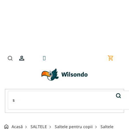
Treci
la
conținut
Coş
de
cumpără
Acasă
SALTELE
Saltele pentru copii
Saltele