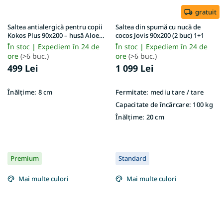
gratuit
Saltea antialergică pentru copii
Saltea din spumă cu nucă de
Kokos Plus 90x200 – husă Aloe
cocos Jovis 90x200 (2 buc) 1+1
Vera
În stoc | Expediem în 24 de
În stoc | Expediem în 24 de
ore
(>6 buc.)
ore
(>6 buc.)
499 Lei
1 099 Lei
Înălțime:
8 cm
Fermitate:
mediu tare / tare
Capacitate de încărcare:
100 kg
Înălțime:
20 cm
Premium
Standard
Mai multe culori
Mai multe culori