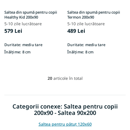
Saltea din spumă pentru copii
Saltea din spumă pentru copii
Healthy Kid 200x90
Termon 200x90
5-10 zile lucrătoare
5-10 zile lucrătoare
579 Lei
489 Lei
Duritate:
mediu tare
Duritate:
mediu tare
Înălțime:
8 cm
Înălțime:
8 cm
20
articole în total
C
o
n
t
r
Categorii conexe: Saltea pentru copii
o
200x90 - Saltea 90x200
l
u
l
Saltea pentru pătuț 120x60