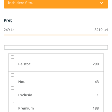
a
Închidere filtru
r
e
a
Preţ
p
r
249
Lei
3219
Lei
o
d
u
s
u
l
Pe stoc
290
u
i
Nou
43
Exclusiv
1
Premium
188