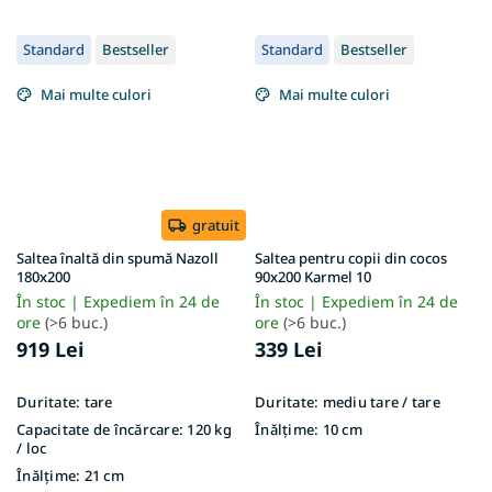
Standard
Bestseller
Standard
Bestseller
Mai multe culori
Mai multe culori
gratuit
Saltea înaltă din spumă Nazoll
Saltea pentru copii din cocos
180x200
90x200 Karmel 10
În stoc | Expediem în 24 de
În stoc | Expediem în 24 de
ore
(>6 buc.)
ore
(>6 buc.)
919 Lei
339 Lei
Duritate:
tare
Duritate:
mediu tare / tare
Capacitate de încărcare:
120 kg
Înălțime:
10 cm
/ loc
Înălțime:
21 cm