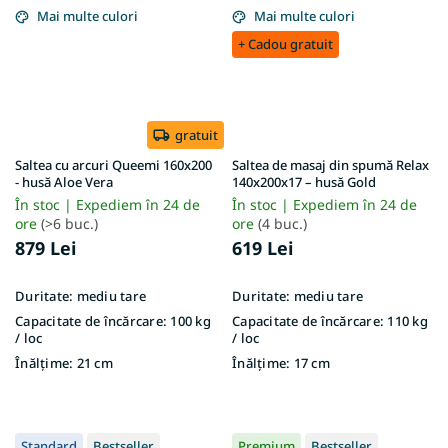
Mai multe culori
Mai multe culori
+ Cadou gratuit
gratuit
Saltea cu arcuri Queemi 160x200
Saltea de masaj din spumă Relax
- husă Aloe Vera
140x200x17 – husă Gold
În stoc | Expediem în 24 de
În stoc | Expediem în 24 de
ore
(>6 buc.)
ore
(4 buc.)
879 Lei
619 Lei
Duritate:
mediu tare
Duritate:
mediu tare
Capacitate de încărcare:
100 kg
Capacitate de încărcare:
110 kg
/ loc
/ loc
Înălțime:
21 cm
Înălțime:
17 cm
Standard
Bestseller
Premium
Bestseller