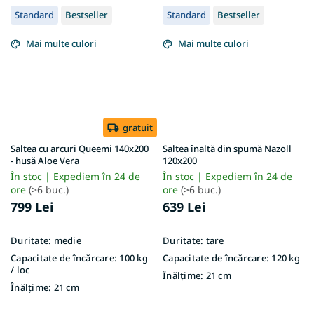
Standard
Bestseller
Standard
Bestseller
Mai multe culori
Mai multe culori
gratuit
Saltea cu arcuri Queemi 140x200
Saltea înaltă din spumă Nazoll
- husă Aloe Vera
120x200
În stoc | Expediem în 24 de
În stoc | Expediem în 24 de
ore
(>6 buc.)
ore
(>6 buc.)
799 Lei
639 Lei
Duritate:
medie
Duritate:
tare
Capacitate de încărcare:
100 kg
Capacitate de încărcare:
120 kg
/ loc
Înălțime:
21 cm
Înălțime:
21 cm