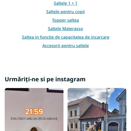
Saltele 1 + 1
i
l
Saltele pentru copii
o
Topper saltea
r
Saltele Materasso
Saltea in functie de capacitatea de incarcare
Accesorii pentru saltele
Saltele atipice
Alte saltele
Urmăriți-ne si pe instagram