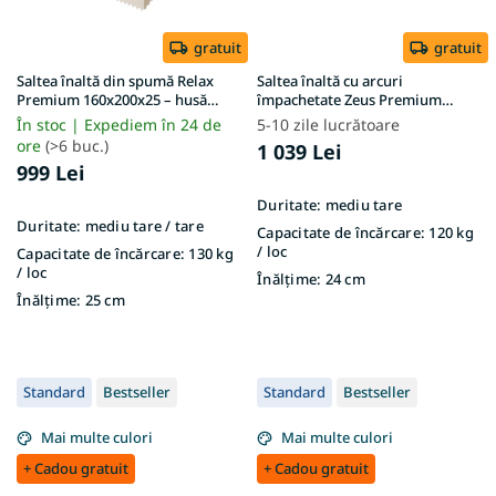
gratuit
gratuit
Saltea înaltă din spumă Relax
Saltea înaltă cu arcuri
Premium 160x200x25 – husă
împachetate Zeus Premium
Lavender
160x200x24 – husă Aloe Vera
În stoc | Expediem în 24 de
5-10 zile lucrătoare
ore
(>6 buc.)
1 039 Lei
999 Lei
Duritate:
mediu tare
Duritate:
mediu tare / tare
Capacitate de încărcare:
120 kg
/ loc
Capacitate de încărcare:
130 kg
/ loc
Înălțime:
24 cm
Înălțime:
25 cm
Standard
Bestseller
Standard
Bestseller
Mai multe culori
Mai multe culori
+ Cadou gratuit
+ Cadou gratuit