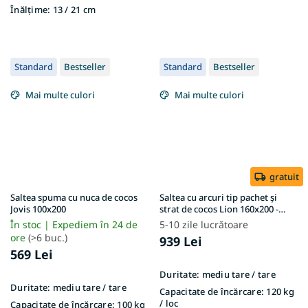
Înălțime:
13 / 21 cm
Standard
Bestseller
Standard
Bestseller
Mai multe culori
Mai multe culori
gratuit
Saltea spuma cu nuca de cocos
Saltea cu arcuri tip pachet și
Jovis 100x200
strat de cocos Lion 160x200 -
husă Gold
În stoc | Expediem în 24 de
5-10 zile lucrătoare
ore
(>6 buc.)
939 Lei
569 Lei
Duritate:
mediu tare / tare
Duritate:
mediu tare / tare
Capacitate de încărcare:
120 kg
/ loc
Capacitate de încărcare:
100 kg