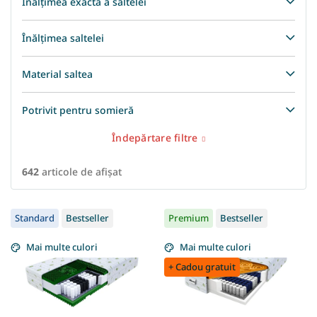
Înălțimea exactă a saltelei
Înălțimea saltelei
Material saltea
Potrivit pentru somieră
Îndepărtare filtre
642
articole de afişat
L
Standard
Bestseller
Premium
Bestseller
i
s
Mai multe culori
Mai multe culori
t
+ Cadou gratuit
ă
p
r