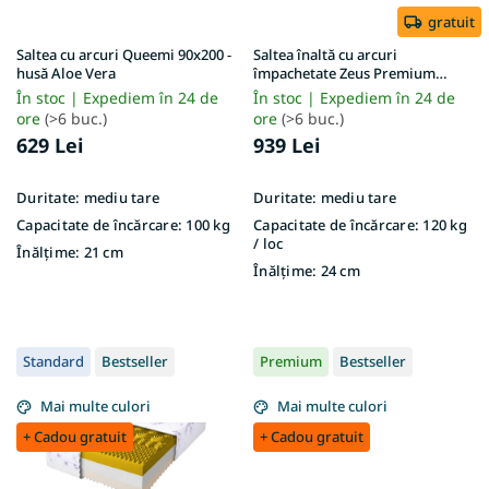
o
d
gratuit
u
Saltea cu arcuri Queemi 90x200 -
Saltea înaltă cu arcuri
s
husă Aloe Vera
împachetate Zeus Premium
140x200x24 – husă Aloe Vera
e
În stoc | Expediem în 24 de
În stoc | Expediem în 24 de
ore
(>6 buc.)
ore
(>6 buc.)
629 Lei
939 Lei
Duritate:
mediu tare
Duritate:
mediu tare
Capacitate de încărcare:
100 kg
Capacitate de încărcare:
120 kg
/ loc
Înălțime:
21 cm
Înălțime:
24 cm
Standard
Bestseller
Premium
Bestseller
Mai multe culori
Mai multe culori
+ Cadou gratuit
+ Cadou gratuit