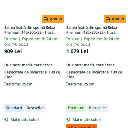
gratuit
gratuit
Saltea înaltă din spumă Relax
Saltea înaltă din spumă Relax
Premium 140x200x25 – husă
Premium 180x200x25 – husă
Lavender
Lavender
În stoc | Expediem în 24 de
În stoc | Expediem în 24 de
ore
(>6 buc.)
ore
(>6 buc.)
909 Lei
1 079 Lei
Duritate:
mediu tare / tare
Duritate:
mediu tare / tare
Capacitate de încărcare:
130 kg
Capacitate de încărcare:
130 kg
/ loc
/ loc
Înălțime:
25 cm
Înălțime:
25 cm
Standard
Bestseller
Premium
Bestseller
Mai multe culori
Mai multe culori
+ Cadou gratuit