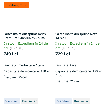
+ Cadou gratuit
Saltea înaltă din spumă Relax
Saltea înaltă din spumă Nazoll
Premium 120x200x25 – husă
140x200
Lavender
În stoc | Expediem în 24 de
În stoc | Expediem în 24 de
ore
(>6 buc.)
ore
(>6 buc.)
749 Lei
729 Lei
Duritate:
mediu tare / tare
Duritate:
tare
Capacitate de încărcare:
130 kg
Capacitate de încărcare:
120 kg
/ loc
Înălțime:
25 cm
Înălțime:
21 cm
Standard
Bestseller
Standard
Bestseller