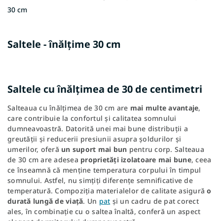
30 cm
Saltele - înălţime 30 cm
Saltele cu înălțimea de 30 de centimetri
Salteaua cu înălțimea de 30 cm are
mai multe avantaje
,
care contribuie la confortul și calitatea somnului
dumneavoastră. Datorită unei mai bune distribuții a
greutății și reducerii presiunii asupra șoldurilor și
umerilor, oferă
un suport mai bun
pentru corp. Salteaua
de 30 cm are adesea
proprietăți izolatoare mai bune
, ceea
ce înseamnă că menține temperatura corpului în timpul
somnului. Astfel, nu simțiți diferențe semnificative de
temperatură. Compoziția materialelor de calitate asigură
o
durată lungă de viață
. Un
pat
și un cadru de pat corect
ales, în combinație cu o saltea înaltă, conferă un aspect