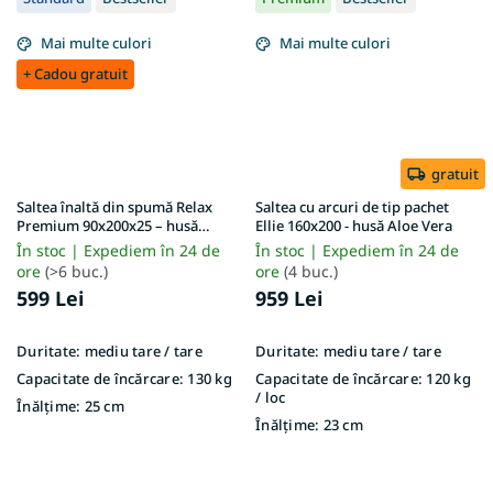
Mai multe culori
Mai multe culori
+ Cadou gratuit
gratuit
Saltea înaltă din spumă Relax
Saltea cu arcuri de tip pachet
Premium 90x200x25 – husă
Ellie 160x200 - husă Aloe Vera
Lavender
În stoc | Expediem în 24 de
În stoc | Expediem în 24 de
ore
(>6 buc.)
ore
(4 buc.)
599 Lei
959 Lei
Duritate:
mediu tare / tare
Duritate:
mediu tare / tare
Capacitate de încărcare:
130 kg
Capacitate de încărcare:
120 kg
/ loc
Înălțime:
25 cm
Înălțime:
23 cm