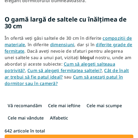
elegant dormitorului dumneavoastră.
O gamă largă de saltele cu înălțimea de
30 cm
În ofertă veți găsi saltele de 30 cm în diferite
compoziții de
materiale
, în diferite
dimensiuni
, dar și în
diferite grade de
fermitate
. Dacă aveți nevoie de sfaturi pentru alegerea
unei saltele sau a unui pat, vizitați
blogul
nostru, unde am
abordat și aceste subiecte:
Cum să alegeți salteaua
potrivită?
,
Cum să alegeți fermitatea saltelei?
,
Cât de înalt
ar trebui să fie patul ideal?
sau
Cum să așezați patul în
dormitor sau în cameră?
S
e
Vă recomandăm
Cele mai ieftine
Cele mai scumpe
l
e
Cele mai vândute
Alfabetic
c
t
642
articole în total