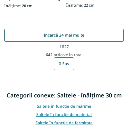
Înălțime:
22 cm
Înălțime:
20 cm
Încarcă 24 mai multe
P
1
27
a
C
g
642
articole în total
o
i
n
n
Sus
t
a
r
r
e
o
l
u
Categorii conexe: Saltele - înălţime 30 cm
l
l
i
Saltele în funcție de mărime
s
Saltele în funcție de material
t
ă
Saltele în funcție de fermitate
r