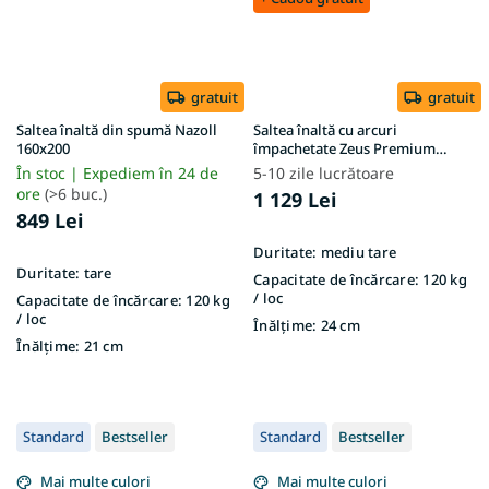
gratuit
gratuit
Saltea înaltă din spumă Nazoll
Saltea înaltă cu arcuri
160x200
împachetate Zeus Premium
180x200x24 – husă Aloe Vera
În stoc | Expediem în 24 de
5-10 zile lucrătoare
ore
(>6 buc.)
1 129 Lei
849 Lei
Duritate:
mediu tare
Duritate:
tare
Capacitate de încărcare:
120 kg
/ loc
Capacitate de încărcare:
120 kg
/ loc
Înălțime:
24 cm
Înălțime:
21 cm
Standard
Bestseller
Standard
Bestseller
Mai multe culori
Mai multe culori