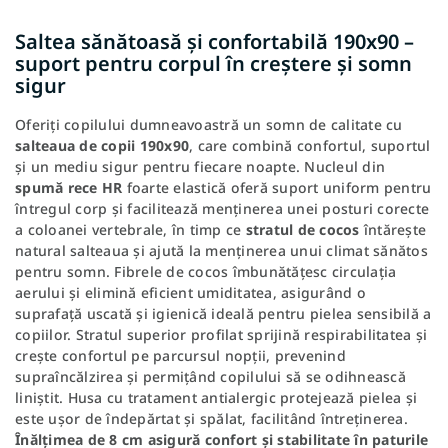
Saltea sănătoasă și confortabilă 190x90 –
suport pentru corpul în creștere și somn
sigur
Oferiți copilului dumneavoastră un somn de calitate cu
salteaua de copii 190x90
, care combină confortul, suportul
și un mediu sigur pentru fiecare noapte. Nucleul din
spumă rece HR
foarte elastică oferă suport uniform pentru
întregul corp și facilitează menținerea unei posturi corecte
a coloanei vertebrale, în timp ce
stratul de cocos
întărește
natural salteaua și ajută la menținerea unui climat sănătos
pentru somn. Fibrele de cocos îmbunătățesc circulația
aerului și elimină eficient umiditatea, asigurând o
suprafață uscată și igienică ideală pentru pielea sensibilă a
copiilor. Stratul superior profilat sprijină respirabilitatea și
crește confortul pe parcursul nopții, prevenind
supraîncălzirea și permițând copilului să se odihnească
liniștit. Husa cu tratament antialergic protejează pielea și
este ușor de îndepărtat și spălat, facilitând întreținerea.
Înălțimea de 8 cm asigură confort și stabilitate în paturile