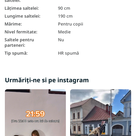
saltelei
:
Lățimea saltelei
:
90 cm
Lungime saltelei
:
190 cm
Mărime
:
Pentru copii
Nivel fermitate
:
Medie
Saltele pentru
Nu
parteneri
:
Tip spumă
:
HR spumă
Urmăriți-ne si pe instagram