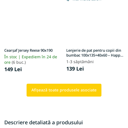
Cearșaf Jersey Reese 90x190
Lenjerie de pat pentru copii din
bumbac 100x135+40x60 – Happy
În stoc | Expediem în 24 de
owls
1-3 săptămâni
ore
(6 buc.)
139 Lei
149 Lei
Afişează toate produsele asociate
Descriere detaliată a produsului