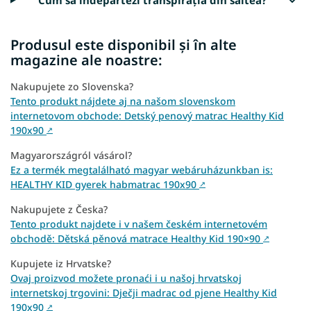
Produsul este disponibil și în alte
magazine ale noastre:
Nakupujete zo Slovenska?
Tento produkt nájdete aj na našom slovenskom
internetovom obchode: Detský penový matrac Healthy Kid
190x90
↗
Magyarországról vásárol?
Ez a termék megtalálható magyar webáruházunkban is:
HEALTHY KID gyerek habmatrac 190x90
↗
Nakupujete z Česka?
Tento produkt najdete i v našem českém internetovém
obchodě: Dětská pěnová matrace Healthy Kid 190×90
↗
Kupujete iz Hrvatske?
Ovaj proizvod možete pronaći i u našoj hrvatskoj
internetskoj trgovini: Dječji madrac od pjene Healthy Kid
190x90
↗