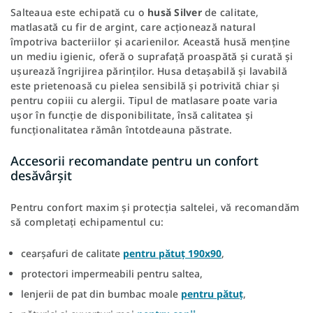
Salteaua este echipată cu o
husă Silver
de calitate,
matlasată cu fir de argint, care acționează natural
împotriva bacteriilor și acarienilor. Această husă menține
un mediu igienic, oferă o suprafață proaspătă și curată și
ușurează îngrijirea părinților. Husa detașabilă și lavabilă
este prietenoasă cu pielea sensibilă și potrivită chiar și
pentru copiii cu alergii. Tipul de matlasare poate varia
ușor în funcție de disponibilitate, însă calitatea și
funcționalitatea rămân întotdeauna păstrate.
Accesorii recomandate pentru un confort
desăvârșit
Pentru confort maxim și protecția saltelei, vă recomandăm
să completați echipamentul cu:
cearșafuri de calitate
pentru pătuț 190x90
,
protectori impermeabili pentru saltea,
lenjerii de pat din bumbac moale
pentru pătuț
,