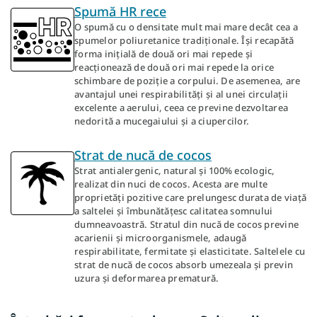
Spumă HR rece
O spumă cu o densitate mult mai mare decât cea a
spumelor poliuretanice tradiționale. Își recapătă
forma inițială de două ori mai repede și
reacționează de două ori mai repede la orice
schimbare de poziție a corpului. De asemenea, are
avantajul unei respirabilități și al unei circulații
excelente a aerului, ceea ce previne dezvoltarea
nedorită a mucegaiului și a ciupercilor.
Strat de nucă de cocos
Strat antialergenic, natural și 100% ecologic,
realizat din nuci de cocos. Acesta are multe
proprietăți pozitive care prelungesc durata de viață
a saltelei și îmbunătățesc calitatea somnului
dumneavoastră. Stratul din nucă de cocos previne
acarienii și microorganismele, adaugă
respirabilitate, fermitate și elasticitate. Saltelele cu
strat de nucă de cocos absorb umezeala și previn
uzura și deformarea prematură.