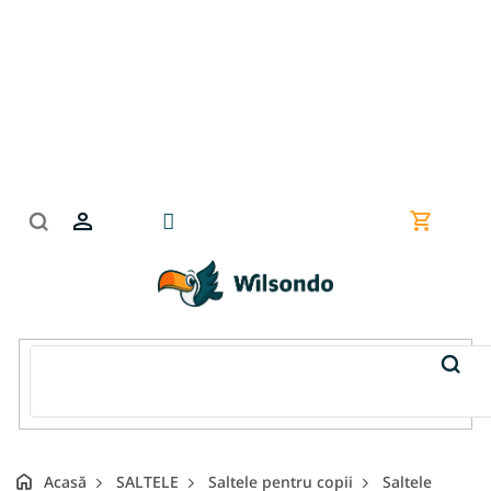
Treci
la
conținut
Coş
de
cumpără
Acasă
SALTELE
Saltele pentru copii
Saltele