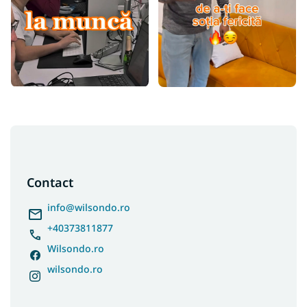
S
u
b
s
Contact
o
l
info
@
wilsondo.ro
+40373811877
Wilsondo.ro
wilsondo.ro