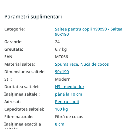
Saltele reversibile
Parametri suplimentari
Saltele în funcție de fermitate
Categorie
:
Saltea pentru copii 190x90 - Saltea
Saltele moi
90x190
Saltele dure
Garanţie
:
24
Greutate
:
6.7 kg
Saltele pentru copii pe dimensiuni
EAN
:
MT066
Saltele pentru copii în funcție de material
Material saltea
:
Spumă rece
,
Nucă de cocos
Saltele pentru copii Spumă HR
Dimensiunea saltelei
:
90x190
Stil
:
Modern
Saltele de nucă de cocos pentru copii
Duritatea saltelei
:
H3 - mediu dur
Saltele antialergice
Înălțimea saltelei
:
până la 10 cm
Adresat
:
Pentru copii
Saltele antibacteriene
Capacitatea saltelei
:
100 kg
Saltea duritate H3
Fibre naturale
:
Fibră de cocos
Înălțimea exactă a
8 cm