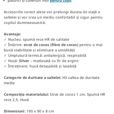
păturici și cuverturi moi
pentru copii
.
Accesoriile corect alese vor prelungi durata de viață a
saltelei și vor crea un mediu confortabil și sigur pentru
copilul dumneavoastră.
Avantaje:
✓ Nucleu: spumă rece HR de calitate
✓ Întărire:
strat de cocos (fibre de cocos)
pentru o mai
bună stabilitate și eliminare a umidității
✓ Umplutură termică: antialergică, respirabilă
✓ Husă:
Silver
– matlasată cu fir de argint
✓ Întreținere: husă detașabilă și lavabilă
Categorie de duritate a saltelei:
H3 saltea de duritate
medie
Compoziția materialului:
Strat de cocos 1 cm, Spumă HR
rece 2,5, Husă
Dimensiuni:
190 x 90 x 8 cm