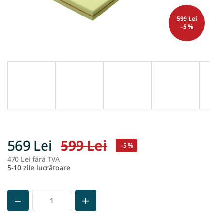
599 Lei
–5 %
569 Lei
599 Lei
–5 %
470 Lei fără TVA
Ev
5-10 zile lucrătoare
pr