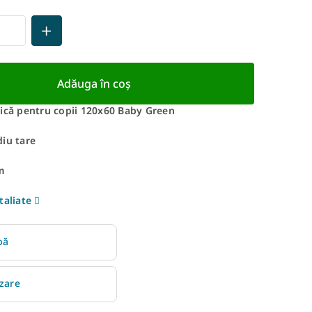
Adăuga în coş
gică pentru copii 120x60 Baby Green
iu tare
m
taliate
bă
izare