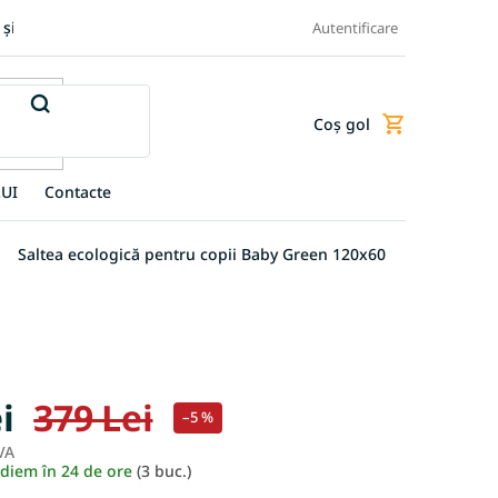
 și retur produse
Transportul și plata
Termeni și condiții
Autentificare
Coş gol
Coş
de
cumpărături
UI
Contacte
Saltea ecologică pentru copii Baby Green 120x60
i
379 Lei
–5 %
VA
Evaluare
ediem în 24 de ore
(3 buc.)
preţ: