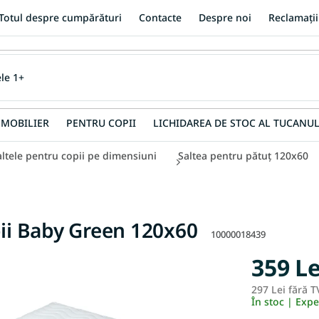
Totul despre cumpărături
Contacte
Despre noi
Reclamații
MOBILIER
PENTRU COPII
LICHIDAREA DE STOC AL TUCANUL
altele pentru copii pe dimensiuni
Saltea pentru pătuț 120x60
pii Baby Green 120x60
10000018439
359 Le
297 Lei fără T
În stoc | Exp