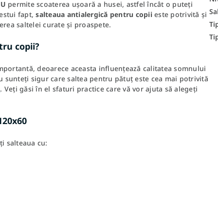
 U
permite scoaterea ușoară a husei, astfel încât o puteți
Sa
estui fapt,
salteaua antialergică pentru copii
este potrivită și
Ti
nerea saltelei curate și proaspete.
Ti
tru copii?
 importantă, deoarece aceasta influențează calitatea somnului
u sunteți sigur care saltea pentru pătuț este cea mai potrivită
u
. Veți găsi în el sfaturi practice care vă vor ajuta să alegeți
120x60
i salteaua cu: