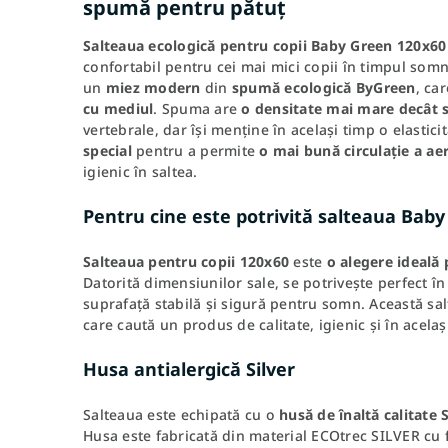
spumă pentru pătuț
Salteaua ecologică pentru copii Baby Green 120x60
confortabil pentru cei mai mici copii în timpul som
un
miez modern
din
spumă ecologică ByGreen
, ca
cu mediul
. Spuma are
o densitate mai mare decât 
vertebrale, dar își menține în același timp o elastici
special
pentru a permite
o mai bună circulație a ae
igienic în saltea.
Pentru cine este potrivită salteaua Bab
Salteaua pentru copii 120x60
este
o alegere ideală 
Datorită dimensiunilor sale, se potrivește perfect în
suprafață stabilă și sigură pentru somn. Această sal
care caută un produs de calitate, igienic și în acela
Husa antialergică Silver
Salteaua este echipată cu o
husă de înaltă calitate S
Husa este fabricată din material ECOtrec SILVER cu fi