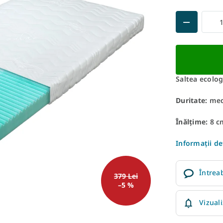
Saltea ecolo
Duritate:
med
Înălțime:
8 c
Informaţii de
Întrea
379 Lei
–5 %
Vizual