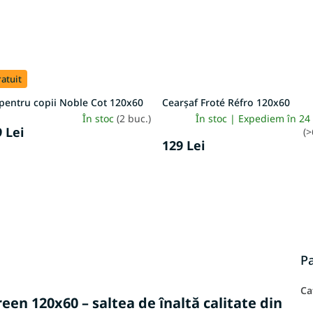
atuit
pentru copii Noble Cot 120x60
Cearșaf Froté Réfro 120x60
În stoc
(2 buc.)
În stoc | Expediem în 24
 Lei
(>
129 Lei
P
Ca
een 120x60 – saltea de înaltă calitate din