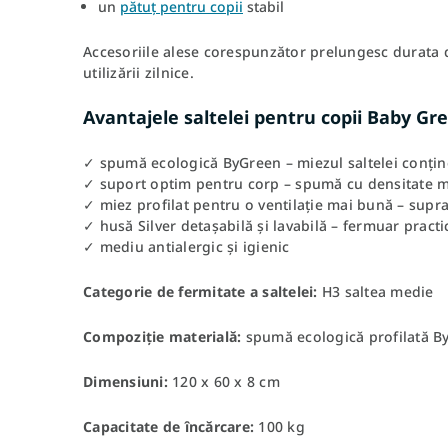
un
pătuț pentru copii
stabil
Accesoriile alese corespunzător prelungesc durata de
utilizării zilnice.
Avantajele saltelei pentru copii Baby Gr
✓ spumă ecologică ByGreen – miezul saltelei conține
✓ suport optim pentru corp – spumă cu densitate ma
✓ miez profilat pentru o ventilație mai bună – supr
✓ husă Silver detașabilă și lavabilă – fermuar pract
✓ mediu antialergic și igienic
Categorie de fermitate a saltelei:
H3 saltea medie
Compoziție materială:
spumă ecologică profilată By
Dimensiuni:
120 x 60 x 8 cm
Capacitate de încărcare:
100 kg