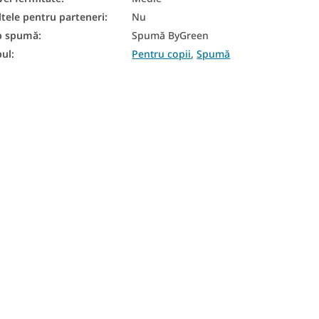
ltele pentru parteneri
:
Nu
p spumă
:
Spumă ByGreen
pul
:
Pentru copii
,
Spumă