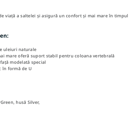
 viață a saltelei și asigură un confort și mai mare în timpul
een:
 uleiuri naturale
i mare oferă suport stabil pentru coloana vertebrală
afață modelată special
ic în formă de U
Green, husă Silver,