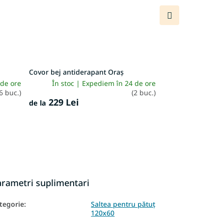
Produsul
următor
Covor bej antiderapant Oraș
 de ore
În stoc | Expediem în 24 de ore
6 buc.)
(2 buc.)
229 Lei
de la
arametri suplimentari
tegorie
:
Saltea pentru pătuț
120x60