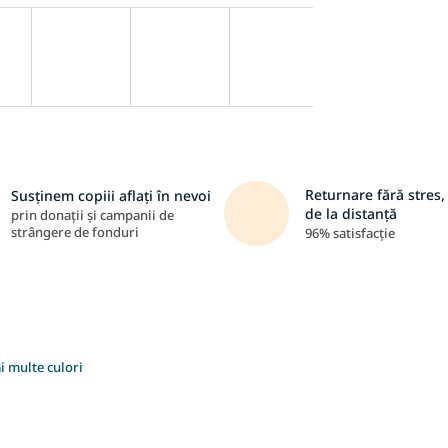
Returnare fără stres, 
Susținem copiii aflați în nevoi
de la distanță
prin donații și campanii de
strângere de fonduri
96% satisfacție
i multe culori