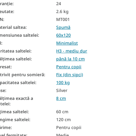
ranţie
:
24
eutate
:
2.6 kg
AN
:
MT001
terial saltea
:
Spumă
mensiunea saltelei
:
60x120
l
:
Minimalist
ritatea saltelei
:
H3 - mediu dur
ălțimea saltelei
:
până la 10 cm
resat
:
Pentru copii
trivit pentru somieră
:
Fix (din șipci)
pacitatea saltelei
:
100 kg
se
:
Silver
ălțimea exactă a
8 cm
ltelei
:
țimea saltelei
:
60 cm
ngime saltelei
:
120 cm
ărime
:
Pentru copii
vel fermitate
:
Medie