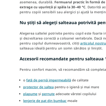
asemenea, durabilă.
Fermuarul practic în formă de
extrage cu ușurință și spăla la 30–40 °C
. Datorită ac
pentru copiii sensibili sau alergici și ajută la menți
Nu știți să alegeți salteaua potrivită pen
Alegerea saltelei potrivite pentru copil este foarte
și dezvoltarea corectă a coloanei vertebrale. Dacă n
pentru copilul dumneavoastră, citiți
articolul nostr
salteaua ideală pentru un somn sănătos și liniștit.
Accesorii recomandate pentru salteaua 
Pentru confort maxim, vă recomandăm să completaț
o
față de pernă impermeabilă
de calitate
protector de saltea
pentru o igienă și mai mare
plapume
și
pernuțe
adecvate vârstei copilului
lenjerie de pat din bumbac
moale