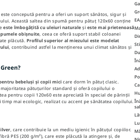
Ga
Gr
este concepută pentru a oferi un suport sănătos, sigur și
E
nului. Această saltea din spumă pentru pătuț 120x60 conține
re
este îmbogățită cu uleiuri naturale
și
este mai prietenoasă
Ma
spumele obișnuite
, ceea ce oferă suport stabil coloanei
Di
tate plăcută.
Profilul superior al miezului este modelat
Sti
rului
, contribuind astfel la menținerea unui climat sănătos și
Du
În
y Green?
Ad
Po
pentru bebeluși și copii mici
care dorm în pătuț clasic.
Ca
 majoritatea pătuțurilor standard și oferă copilului o
Hu
tea pentru copii 120x60 este apreciată în special de părinții
În
și timp mai ecologic, realizat cu accent pe sănătatea copilului.
sa
Lă
Lu
ilver
, care contribuie la un mediu igienic în pătuțul copiilor.
M
bră PES (200 g/m²), care este plăcută la atingere și, de
Ni