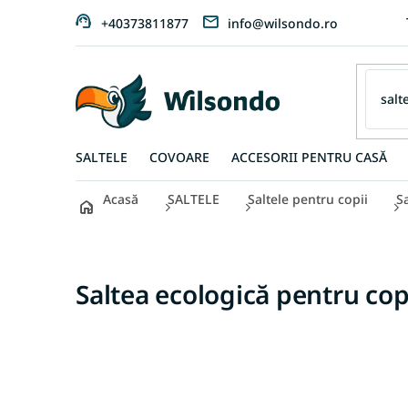
Treci
+40373811877
info@wilsondo.ro
la
conținut
SALTELE
COVOARE
ACCESORII PENTRU CASĂ
Acasă
SALTELE
Saltele pentru copii
S
Saltea ecologică pentru co