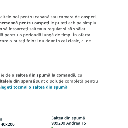
altele noi pentru cabană sau camera de oaspeți,
 persoană pentru oaspeți
le puteți echipa simplu
să întoarceți salteaua regulat și să spălați
bilă pentru o perioadă lungă de timp. În oferta
 care o puteți folosi nu doar în cel clasic, ci de
oie de
o saltea din spumă la comandă
, cu
ltelele din spumă
sunt o soluție completă pentru
alegeți tocmai o saltea din spumă
.
Saltea din spumă
in
90x200 Andrea 15
140x200