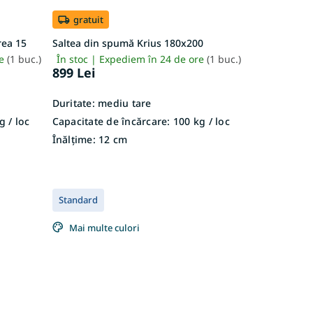
gratuit
rea 15
Saltea din spumă Krius 180x200
re
(1 buc.)
În stoc | Expediem în 24 de ore
(1 buc.)
899 Lei
Duritate:
mediu tare
 / loc
Capacitate de încărcare:
100 kg / loc
Înălțime:
12 cm
Standard
Mai multe culori