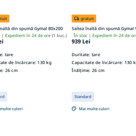
tuit
gratuit
înaltă din spumă Gymal 80x200
Saltea înaltă din spumă Gymal
c | Expediem în 24 de ore
(1 buc.)
În stoc | Expediem în 24 de o
ei
939 Lei
e:
tare
Duritate:
tare
ate de încărcare:
130 kg
Capacitate de încărcare:
130 k
e:
26 cm
Înălțime:
26 cm
ard
Standard
multe culori
Mai multe culori