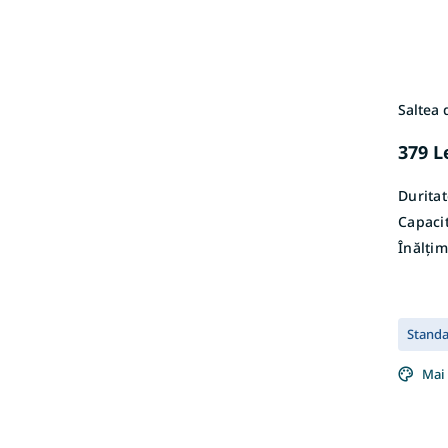
Saltea
379 L
Duritat
Capacit
Înălțim
Stand
Mai 