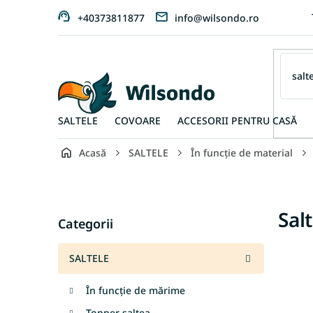
Treci
+40373811877
info@wilsondo.ro
la
conținut
SALTELE
COVOARE
ACCESORII PENTRU CASĂ
Acasă
SALTELE
În funcție de material
B
a
r
Sari
Sal
ă
Categorii
peste
l
categorii
a
SALTELE
t
e
În funcție de mărime
r
a
Topper saltea