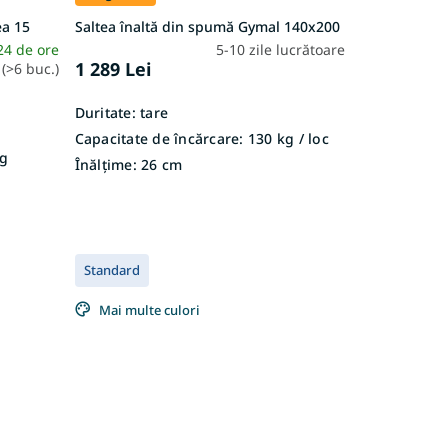
ea 15
Saltea înaltă din spumă Gymal 140x200
24 de ore
5-10 zile lucrătoare
1 289 Lei
(>6 buc.)
Duritate:
tare
Capacitate de încărcare:
130 kg / loc
g
Înălțime:
26 cm
Standard
Mai multe culori