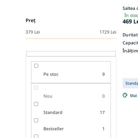
e
s
Saltea
u
În sto
l
Preţ
469 L
u
i
379
Lei
1729
Lei
Duritat
Capacit
Înălțim
Pe stoc
9
Stand
Mai 
Nou
0
Standard
17
Bestseller
1