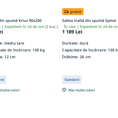
gratuit
 din spumă Krius 90x200
Saltea înaltă din spumă Gymal
c | Expediem în 24 de ore
(2 buc.)
În stoc | Expediem în 24 de o
ei
1 189 Lei
e:
mediu tare
Duritate:
dură
ate de încărcare:
100 kg
Capacitate de încărcare:
130 k
e:
12 cm
Înălțime:
26 cm
ard
Standard
multe culori
Mai multe culori