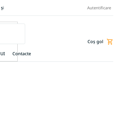
 și retur produse
Transportul și plata
Termeni și condiții
Autentificare
Coş gol
Coş
de
UI
Contacte
cumpărături