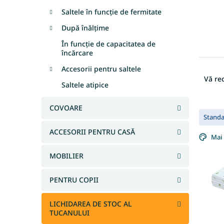
Saltele în funcție de fermitate
După înălțime
În funcție de capacitatea de
încărcare
S
Accesorii pentru saltele
e
Vă r
Saltele atipice
l
e
COVOARE
L
c
Stand
i
t
s
a
ACCESORII PENTRU CASĂ
Mai 
t
r
ă
e
MOBILIER
p
a
r
p
PENTRU COPII
o
r
d
o
LICHIDAREA DE STOC AL
u
d
TUCANULUI
s
u