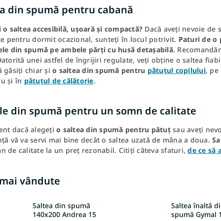
ea din spumă pentru cabană
 o saltea accesibilă, ușoară și compactă?
Dacă aveți nevoie de s
te pentru dormit ocazional, sunteți în locul potrivit.
Paturi de o
ele din spumă pe ambele părți cu husă detașabilă
. Recomandăm 
atorită unei astfel de îngrijiri regulate, veți obține o saltea fia
 găsiți chiar și
o saltea din spumă pentru
pătuțul copilului
, pe
u și în
pătuțul de călătorie
.
ele din spumă pentru un somn de calitate
ent dacă alegeți
o saltea din spumă pentru pătuț
sau aveți nev
nță vă va servi mai bine decât o saltea uzată de mâna a doua.
Sa
 de calitate la un preț rezonabil. Citiți câteva sfaturi,
de ce să 
 mai vândute
Saltea din spumă
Saltea înaltă d
140x200 Andrea 15
spumă Gymal 