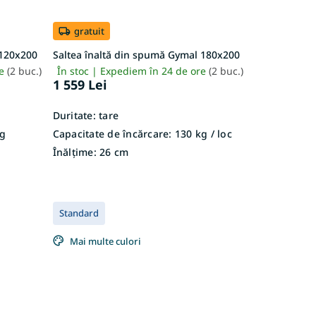
gratuit
 120x200
Saltea înaltă din spumă Gymal 180x200
re
(2 buc.)
În stoc | Expediem în 24 de ore
(2 buc.)
1 559 Lei
Duritate:
tare
g
Capacitate de încărcare:
130 kg / loc
Înălțime:
26 cm
Standard
Mai multe culori