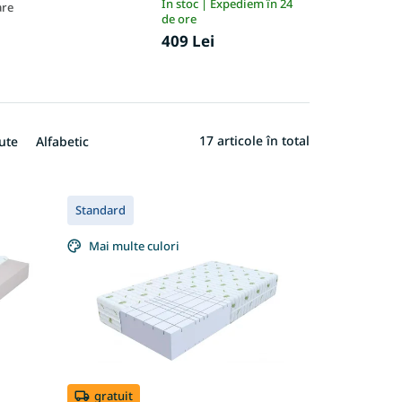
În stoc | Expediem în 24
are
de ore
409 Lei
17
articole în total
ute
Alfabetic
Standard
Mai multe culori
gratuit