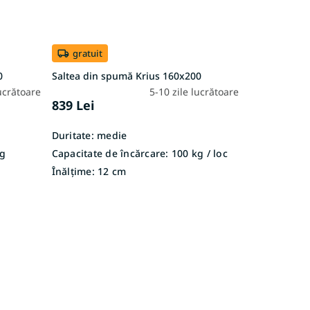
gratuit
0
Saltea din spumă Krius 160x200
lucrătoare
5-10 zile lucrătoare
839 Lei
Duritate:
medie
g
Capacitate de încărcare:
100 kg / loc
Înălțime:
12 cm