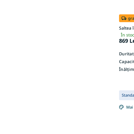
gra
Saltea 
În sto
869 L
Duritat
Capacit
Înălțim
Stand
Mai 