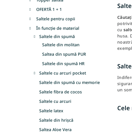
l
Salt
OFERTĂ 1 + 1
ă
Căutați
Saltele pentru copii
potrivi
În funcție de material
cu
salt
husa. D
Saltele din spumă
noastră
Saltele din molitan
exempl
Saltea din spumă PUR
Saltele din spumă HR
Salt
Saltele cu arcuri pocket
Indifer
Saltele din spumă cu memorie
sigura
un somn
Saltele fibra de cocos
Saltele cu arcuri
Cele
Saltele latex
Saltele din hrișcă
Saltea Aloe Vera