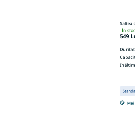
Saltea
În sto
549 L
Duritat
Capacit
Înălțim
Stand
Mai 