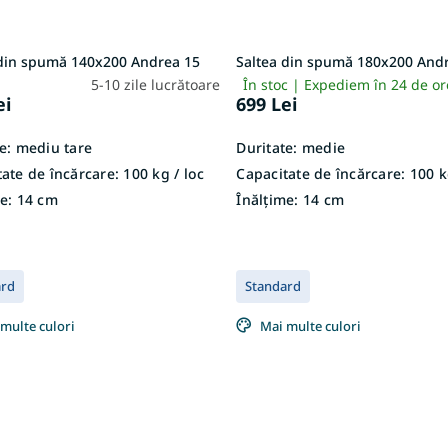
 din spumă 140x200 Andrea 15
Saltea din spumă 180x200 And
5-10 zile lucrătoare
În stoc | Expediem în 24 de o
ei
699 Lei
e:
mediu tare
Duritate:
medie
ate de încărcare:
100 kg / loc
Capacitate de încărcare:
100 kg
e:
14 cm
Înălțime:
14 cm
ard
Standard
multe culori
Mai multe culori