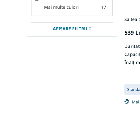
Mai multe culori
17
Saltea
AFIŞARE FILTRU
539 L
Duritat
Capacit
Înălțim
Stand
Mai 