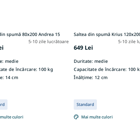
 din spumă 80x200 Andrea 15
Saltea din spumă Krius 120x20
5-10 zile lucrătoare
5-10 zile 
ei
649 Lei
e:
medie
Duritate:
medie
ate de încărcare:
100 kg
Capacitate de încărcare:
100 k
e:
14 cm
Înălțime:
12 cm
ard
Standard
multe culori
Mai multe culori