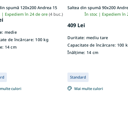
 din spumă 120x200 Andrea 15
Saltea din spumă 90x200 Andr
c | Expediem în 24 de ore
(4 buc.)
În stoc | Expediem în 
ei
409 Lei
e:
medie
Duritate:
mediu tare
ate de încărcare:
100 kg
Capacitate de încărcare:
100 k
e:
14 cm
Înălțime:
14 cm
ard
Standard
multe culori
Mai multe culori