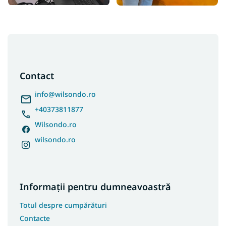
S
u
b
s
Contact
o
l
info
@
wilsondo.ro
+40373811877
Wilsondo.ro
wilsondo.ro
Informații pentru dumneavoastră
Totul despre cumpărături
Contacte