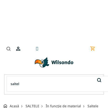
Treci
la
conținut
Coş
de
cumpără
Acasă
SALTELE
În funcție de material
Saltele