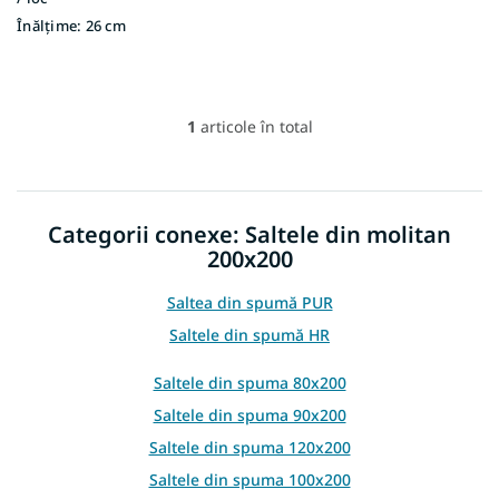
Înălțime:
26 cm
1
articole în total
C
o
n
t
r
Categorii conexe: Saltele din molitan
o
200x200
l
u
l
Saltea din spumă PUR
l
Saltele din spumă HR
i
s
Saltele din spuma 80x200
t
ă
Saltele din spuma 90x200
r
Saltele din spuma 120x200
i
l
Saltele din spuma 100x200
o