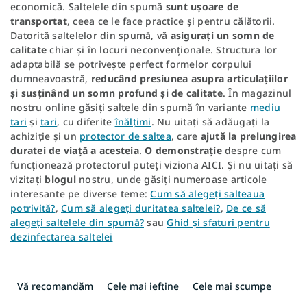
economică. Saltelele din spumă
sunt ușoare de
transportat
, ceea ce le face practice și pentru călătorii.
Datorită saltelelor din spumă, vă
asigurați un somn de
calitate
chiar și în locuri neconvenționale. Structura lor
adaptabilă se potrivește perfect formelor corpului
dumneavoastră,
reducând presiunea asupra articulațiilor
și susținând un somn profund și de calitate
. În magazinul
nostru online găsiți saltele din spumă în variante
mediu
tari
și
tari
, cu diferite
înălțimi
. Nu uitați să adăugați la
achiziție și un
protector de saltea
, care
ajută la prelungirea
duratei de viață a acesteia
.
O demonstrație
despre cum
funcționează protectorul puteți viziona AICI. Și nu uitați să
vizitați
blogul
nostru, unde găsiți numeroase articole
interesante pe diverse teme:
Cum să alegeți salteaua
potrivită?
,
Cum să alegeți duritatea saltelei?
,
De ce să
alegeți saltelele din spumă?
sau
Ghid și sfaturi pentru
dezinfectarea saltelei
S
e
Vă recomandăm
Cele mai ieftine
Cele mai scumpe
l