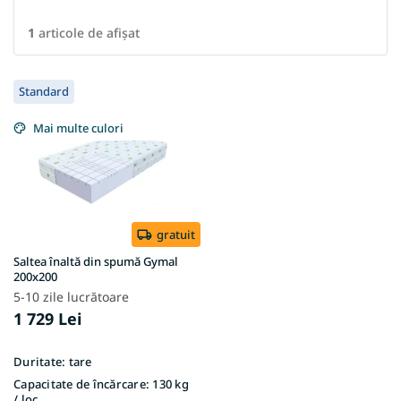
1
articole de afişat
L
Standard
i
s
Mai multe culori
t
ă
p
r
o
d
gratuit
u
Saltea înaltă din spumă Gymal
s
200x200
e
5-10 zile lucrătoare
1 729 Lei
Duritate:
tare
Capacitate de încărcare:
130 kg
/ loc