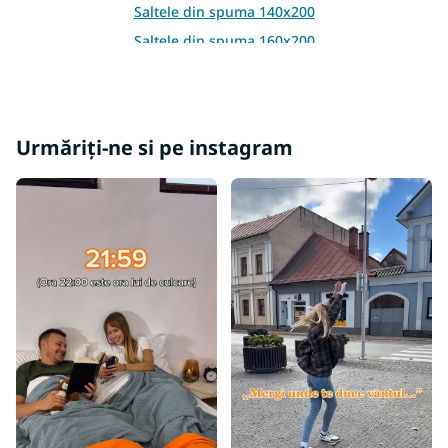
Saltele din spuma 140x200
r
Saltele din spuma 160x200
Saltele din spuma 180x200
Saltele din spuma 200x200
Urmăriți-ne si pe instagram