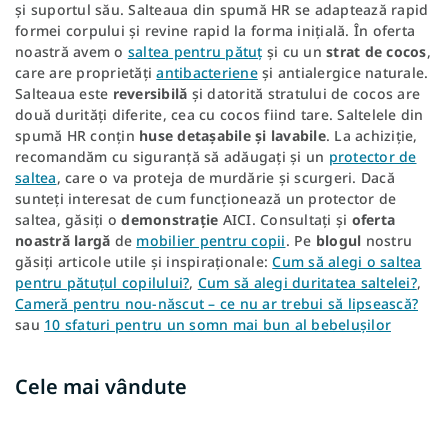
și suportul său. Salteaua din spumă HR se adaptează rapid
formei corpului și revine rapid la forma inițială. În oferta
noastră avem o
saltea pentru pătuț
și cu un
strat de cocos
,
care are proprietăți
antibacteriene
și antialergice naturale.
Salteaua este
reversibilă
și datorită stratului de cocos are
două durități diferite, cea cu cocos fiind tare. Saltelele din
spumă HR conțin
huse detașabile și lavabile
. La achiziție,
recomandăm cu siguranță să adăugați și un
protector de
saltea
, care o va proteja de murdărie și scurgeri. Dacă
sunteți interesat de cum funcționează un protector de
saltea, găsiți o
demonstrație
AICI. Consultați și
oferta
noastră largă
de
mobilier pentru copii
. Pe
blogul
nostru
găsiți articole utile și inspiraționale:
Cum să alegi o saltea
pentru pătuțul copilului?
,
Cum să alegi duritatea saltelei?
,
Cameră pentru nou-născut – ce nu ar trebui să lipsească?
sau
10 sfaturi pentru un somn mai bun al bebelușilor
Cele mai vândute