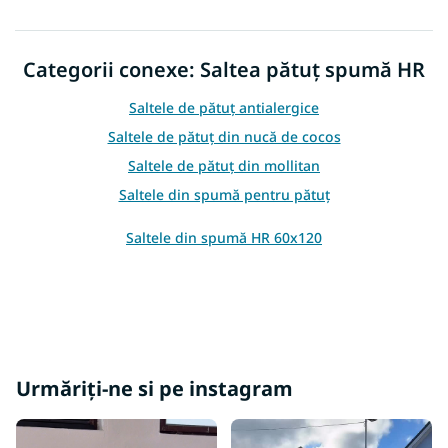
n
t
r
Categorii conexe: Saltea pătuț spumă HR
o
l
Saltele de pătuț antialergice
u
l
Saltele de pătuț din nucă de cocos
l
Saltele de pătuț din mollitan
i
s
Saltele din spumă pentru pătuț
t
ă
Saltele din spumă HR 60x120
r
i
l
o
r
Urmăriți-ne si pe instagram