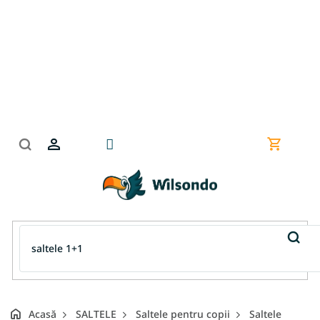
Treci
la
conținut
Coş
de
cumpără
Acasă
SALTELE
Saltele pentru copii
Saltele