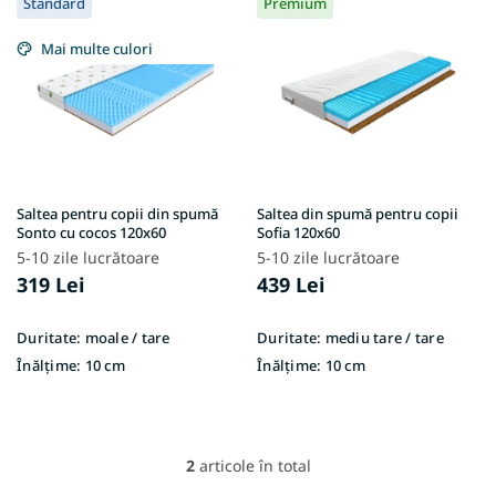
Standard
Premium
i
p
s
r
Mai multe culori
t
o
ă
d
p
u
r
s
o
u
d
l
u
u
Saltea pentru copii din spumă
Saltea din spumă pentru copii
s
Sonto cu cocos 120x60
Sofia 120x60
i
e
5-10 zile lucrătoare
5-10 zile lucrătoare
319 Lei
439 Lei
Duritate:
moale / tare
Duritate:
mediu tare / tare
Înălțime:
10 cm
Înălțime:
10 cm
2
articole în total
C
o