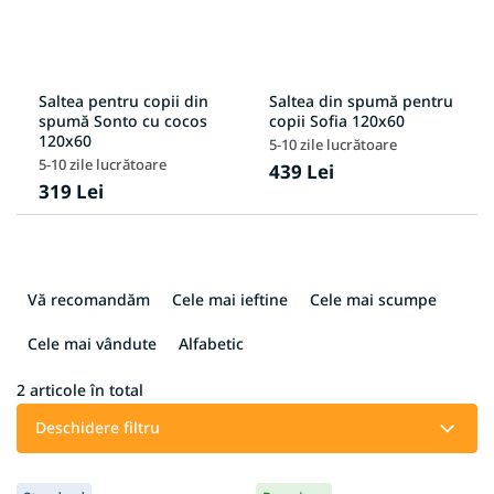
Saltea pentru copii din
Saltea din spumă pentru
spumă Sonto cu cocos
copii Sofia 120x60
120x60
5-10 zile lucrătoare
5-10 zile lucrătoare
439 Lei
319 Lei
S
e
Vă recomandăm
Cele mai ieftine
Cele mai scumpe
l
e
Cele mai vândute
Alfabetic
c
t
2
articole în total
a
Deschidere filtru
r
e
L
a