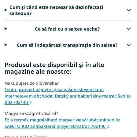
Cum și când este necesar să dezinfectați
salteaua?
Ce să faci cu o saltea veche?
Cum să îndepărtezi transpirația din saltea?
Produsul este disponibil și în alte
magazine ale noastre:
Nakupujete zo Slovenska?
Tento produkt nájdete aj na našom slovenskom
internetovom obchode: Detský antibakteriálny matrac Sanito
KID 70x140
↗
Magyarországról vásárol?
Ez a termék megtalálható magyar webáruházunkban is:
SANITO KID antibakteriális gyerekmatrac 70x140
↗