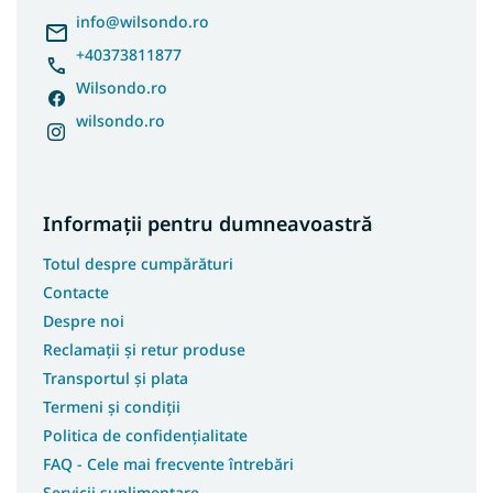
l
info
@
wilsondo.ro
+40373811877
Wilsondo.ro
wilsondo.ro
Informații pentru dumneavoastră
Totul despre cumpărături
Contacte
Despre noi
Reclamații și retur produse
Transportul și plata
Termeni și condiții
Politica de confidențialitate
FAQ - Cele mai frecvente întrebări
Servicii suplimentare