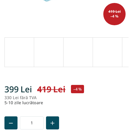
419 Lei
–4 %
399 Lei
419 Lei
–4 %
330 Lei fără TVA
Ev
5-10 zile lucrătoare
pr