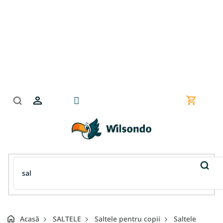
Treci
la
conținut
Coş
de
cumpără
Acasă
SALTELE
Saltele pentru copii
Saltele