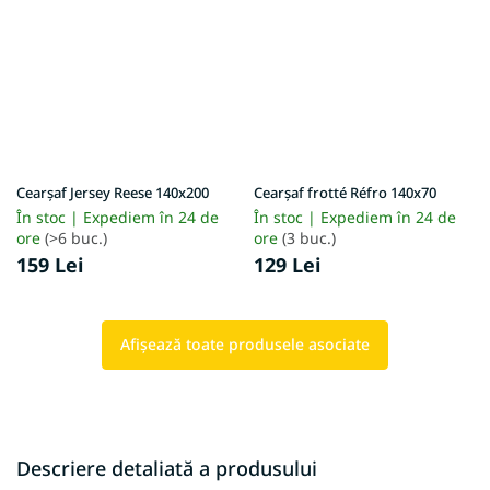
Cearșaf Jersey Reese 140x200
Cearșaf frotté Réfro 140x70
În stoc | Expediem în 24 de
În stoc | Expediem în 24 de
ore
(>6 buc.)
ore
(3 buc.)
159 Lei
129 Lei
Afişează toate produsele asociate
Descriere detaliată a produsului