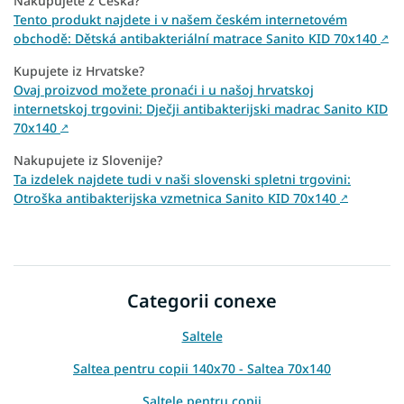
Nakupujete z Česka?
Tento produkt najdete i v našem českém internetovém
obchodě: Dětská antibakteriální matrace Sanito KID 70x140
↗
Kupujete iz Hrvatske?
Ovaj proizvod možete pronaći i u našoj hrvatskoj
internetskoj trgovini: Dječji antibakterijski madrac Sanito KID
70x140
↗
Nakupujete iz Slovenije?
Ta izdelek najdete tudi v naši slovenski spletni trgovini:
Otroška antibakterijska vzmetnica Sanito KID 70x140
↗
Categorii conexe
Saltele
Saltea pentru copii 140x70 - Saltea 70x140
Saltele pentru copii