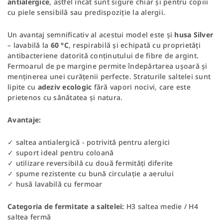
antialergice
, astfel încât sunt sigure chiar și pentru copiii
cu piele sensibilă sau predispoziție la alergii.
Un avantaj semnificativ al acestui model este și
husa Silver
– lavabilă la
60 °C
, respirabilă și echipată cu proprietăți
antibacteriene datorită conținutului de fibre de argint.
Fermoarul de pe margine permite îndepărtarea ușoară și
menținerea unei curățenii perfecte. Straturile saltelei sunt
lipite cu
adeziv ecologic
fără vapori nocivi, care este
prietenos cu sănătatea și natura.
Avantaje:
✓ saltea antialergică - potrivită pentru alergici
✓ suport ideal pentru coloană
✓ utilizare reversibilă cu două fermități diferite
✓ spume rezistente cu bună circulație a aerului
✓ husă lavabilă cu fermoar
Categoria de fermitate a saltelei:
H3 saltea medie / H4
saltea fermă