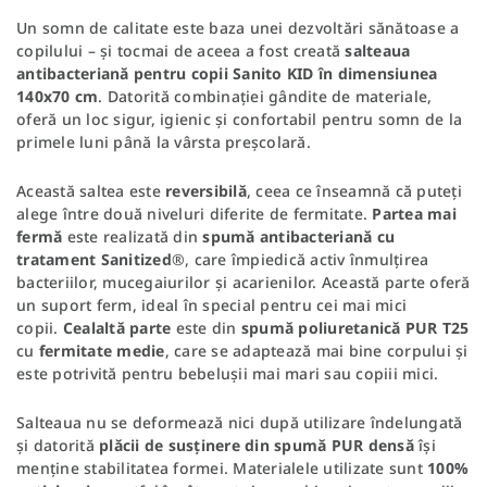
Un somn de calitate este baza unei dezvoltări sănătoase a
copilului – și tocmai de aceea a fost creată
salteaua
antibacteriană pentru copii Sanito KID în dimensiunea
140x70 cm
. Datorită combinației gândite de materiale,
oferă un loc sigur, igienic și confortabil pentru somn de la
primele luni până la vârsta preșcolară.
Această saltea este
reversibilă
, ceea ce înseamnă că puteți
alege între două niveluri diferite de fermitate.
Partea mai
fermă
este realizată din
spumă antibacteriană cu
tratament Sanitized
®, care împiedică activ înmulțirea
bacteriilor, mucegaiurilor și acarienilor. Această parte oferă
un suport ferm, ideal în special pentru cei mai mici
copii.
Cealaltă parte
este din
spumă poliuretanică PUR T25
cu
fermitate medie
, care se adaptează mai bine corpului și
este potrivită pentru bebelușii mai mari sau copiii mici.
Salteaua nu se deformează nici după utilizare îndelungată
și datorită
plăcii de susținere din spumă PUR densă
își
menține stabilitatea formei. Materialele utilizate sunt
100%