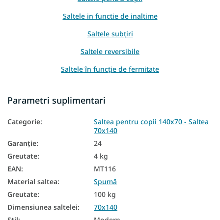
Saltele in functie de inaltime
Saltele subțiri
Saltele reversibile
Saltele în funcție de fermitate
Saltele dure
Parametri suplimentari
Saltele medicinale
Categorie
:
Saltea pentru copii 140x70 - Saltea
Saltele pentru copii pe dimensiuni
70x140
Saltele pentru copii în funcție de material
Garanţie
:
24
Greutate
:
4 kg
Saltele pentru bebeluși
EAN
:
MT116
Saltele fără consistență pentru copii
Material saltea
:
Spumă
Saltele antialergice
Greutate
:
100 kg
Dimensiunea saltelei
:
70x140
Saltele antibacteriene
Stil
:
Modern