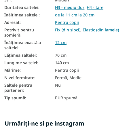
Saltea duritate H3
Duritatea saltelei
:
H3 - mediu dur
,
H4 - tare
Înălțimea saltelei
:
de la 11 cm la 20 cm
Saltea duritate H4
Adresat
:
Pentru copii
Potrivit pentru
Fix (din șipci)
,
Elastic (din lamele)
somieră
:
Înălțimea exactă a
12 cm
saltelei
:
Lățimea saltelei
:
70 cm
Lungime saltelei
:
140 cm
Mărime
:
Pentru copii
Nivel fermitate
:
Fermă, Medie
Saltele pentru
Nu
parteneri
:
Tip spumă
:
PUR spumă
Urmăriți-ne si pe instagram