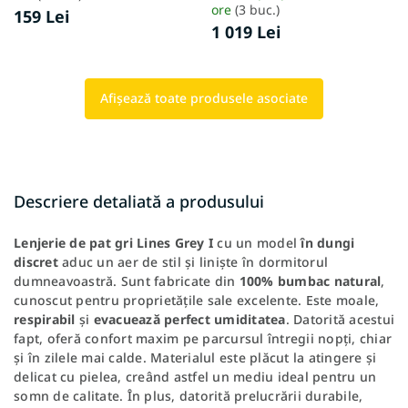
ore
(3 buc.)
159 Lei
1 019 Lei
Afişează toate produsele asociate
Descriere detaliată a produsului
Lenjerie
de
pat
gri
Lines
Grey
I
cu un model
în
dungi
discret
aduc un aer de stil și liniște în dormitorul
dumneavoastră. Sunt fabricate din
100%
bumbac
natural
,
cunoscut pentru proprietățile sale excelente. Este moale,
respirabil
și
evacuează
perfect
umiditatea
. Datorită acestui
fapt, oferă confort maxim pe parcursul întregii nopți, chiar
și în zilele mai calde. Materialul este plăcut la atingere și
delicat cu pielea, creând astfel un mediu ideal pentru un
somn de calitate. În plus, datorită prelucrării durabile,