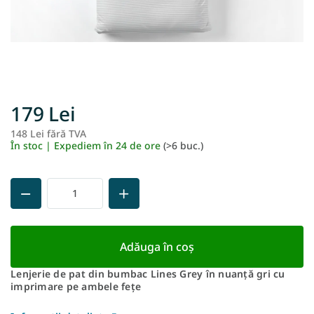
179 Lei
148 Lei fără TVA
Ev
În stoc | Expediem în 24 de ore
(>6 buc.)
pr
Adăuga în coş
Lenjerie de pat din bumbac Lines Grey în nuanță gri cu
imprimare pe ambele fețe