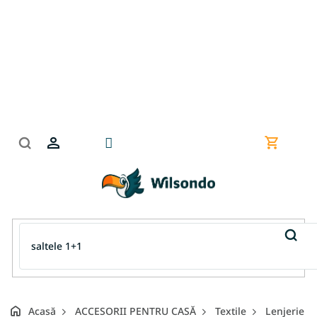
Treci
la
conținut
Coş
de
cumpără
Acasă
ACCESORII PENTRU CASĂ
Textile
Lenjerie