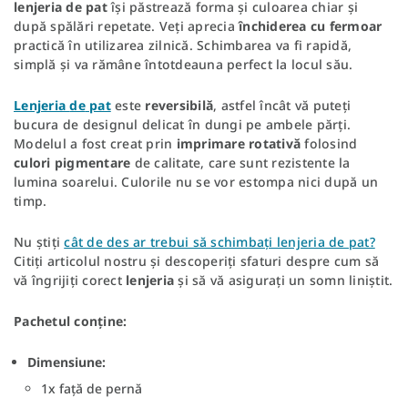
lenjeria
de
pat
își păstrează forma și culoarea chiar și
după spălări repetate. Veți aprecia
închiderea
cu
fermoar
practică în utilizarea zilnică. Schimbarea va fi rapidă,
simplă și va rămâne întotdeauna perfect la locul său.
Lenjeria
de
pat
este
reversibilă
, astfel încât vă puteți
bucura de designul delicat în dungi pe ambele părți.
Modelul a fost creat prin
imprimare
rotativă
folosind
culori
pigmentare
de calitate, care sunt rezistente la
lumina soarelui. Culorile nu se vor estompa nici după un
timp.
Nu știți
cât de des ar trebui să schimbați lenjeria de pat?
Citiți articolul nostru și descoperiți sfaturi despre cum să
vă îngrijiți corect
lenjeria
și să vă asigurați un somn liniștit.
Pachetul conține:
Dimensiune:
1x față de pernă