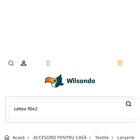
Treci
la
conținut
Coş
de
cumpără
Acasă
ACCESORII PENTRU CASĂ
Textile
Lenjerie