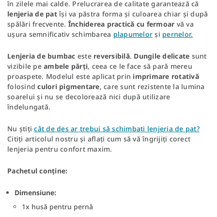
în zilele mai calde. Prelucrarea de calitate garantează că
lenjeria
de pat
își va păstra forma și culoarea chiar și după
spălări frecvente.
Închiderea
practică
cu
fermoar
vă va
ușura semnificativ schimbarea
plapumelor
și
pernelor.
Lenjeria
de bumbac
este
reversibilă
.
Dungile
delicate
sunt
vizibile pe
ambele
părți
, ceea ce le face să pară mereu
proaspete. Modelul este aplicat prin
imprimare
rotativă
folosind
culori
pigmentare
, care sunt rezistente la lumina
soarelui și nu se decolorează nici după utilizare
îndelungată.
Nu știți
cât de des ar trebui să schimbați lenjeria de pat?
Citiți articolul nostru și aflați cum să vă îngrijiți corect
lenjeria pentru confort maxim.
Pachetul conține:
Dimensiune:
1x husă pentru pernă