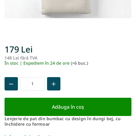
179 Lei
148 Lei fără TVA
Ev
În stoc | Expediem în 24 de ore
(>6 buc.)
pr
Adăuga în coş
Lenjerie de pat din bumbac cu design în dungi bej, cu
închidere cu fermoar