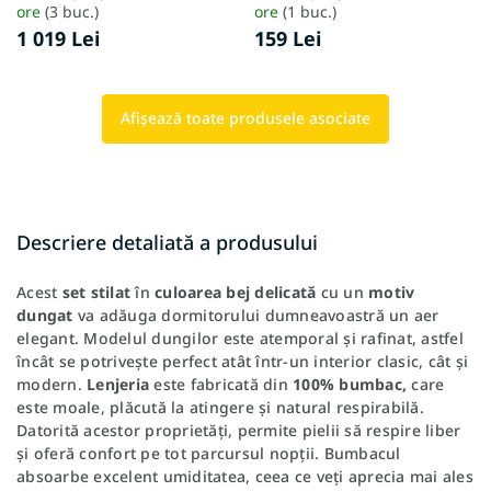
ore
(3 buc.)
ore
(1 buc.)
1 019 Lei
159 Lei
Afişează toate produsele asociate
Descriere detaliată a produsului
Acest
set
stilat
în
culoarea
bej
delicată
cu un
motiv
dungat
va adăuga dormitorului dumneavoastră un aer
elegant. Modelul dungilor este atemporal și rafinat, astfel
încât se potrivește perfect atât într-un interior clasic, cât și
modern.
Lenjeria
este fabricată din
100% bumbac,
care
este moale, plăcută la atingere și natural respirabilă.
Datorită acestor proprietăți, permite pielii să respire liber
și oferă confort pe tot parcursul nopții. Bumbacul
absoarbe excelent umiditatea, ceea ce veți aprecia mai ales