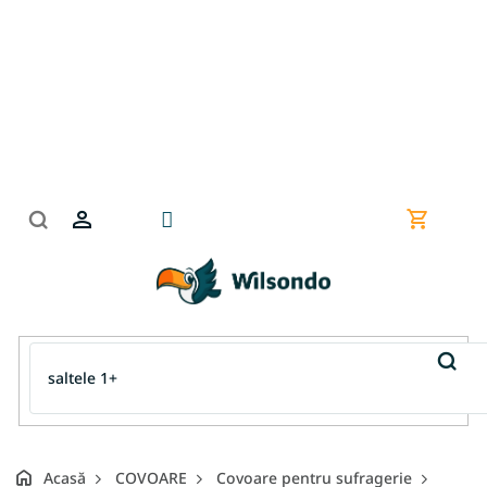
Treci
la
conținut
Coş
de
cumpără
Acasă
COVOARE
Covoare pentru sufragerie