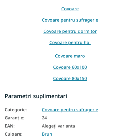
Covoare
Covoare pentru sufragerie
Covoare pentru dormitor
Covoare pentru hol
Covoare maro
Covoare 60x100
Covoare 80x150
Covoare 120x170
Parametri suplimentari
Covoare 200x300
Categorie
:
Covoare pentru sufragerie
Covoare300x400
Garanţie
:
24
Covoare 400x500
EAN
:
Alegeţi varianta
Culoare
:
Brun
Covoare 180x250