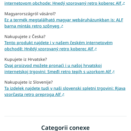
internetovom obchode: Hnedý vzorovaný retro koberec Alf
↗
Magyarországról vásárol?
Ez a termék megtalálható magyar webáruházunkban is: ALF
barna mintás retro szőnyeg
↗
Nakupujete z Česka?
Tento produkt najdete i v našem českém internetovém
obchodě: Hnědý vzorovaný retro koberec Alf
↗
Kupujete iz Hrvatske?
Ovaj proizvod možete pronaći i u našoj hrvatskoj
internetskoj trgovini: Smeđi retro tepih s uzorkom Alf
↗
Nakupujete iz Slovenije?
Ta izdelek najdete tudi v naši slovenski spletni trgovini: Rjava
vzorčasta retro preproga Alf
↗
Categorii conexe