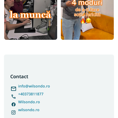
S
u
b
s
Contact
o
l
info
@
wilsondo.ro
+40373811877
Wilsondo.ro
wilsondo.ro