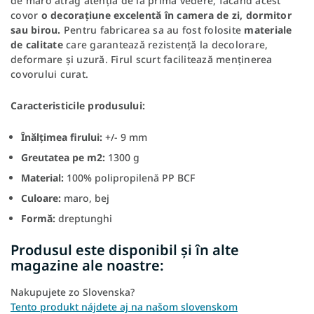
de maro atrag atenția de la prima vedere, făcând acest
covor
o decorațiune excelentă în camera de zi, dormitor
sau birou.
Pentru fabricarea sa au fost folosite
materiale
de calitate
care garantează rezistență la decolorare,
deformare și uzură. Firul scurt facilitează menținerea
covorului curat.
Caracteristicile produsului:
Înălțimea firului:
+/- 9 mm
Greutatea pe m2:
1300 g
Material:
100% polipropilenă PP BCF
Culoare:
maro, bej
Formă:
dreptunghi
Produsul este disponibil și în alte
magazine ale noastre:
Nakupujete zo Slovenska?
Tento produkt nájdete aj na našom slovenskom