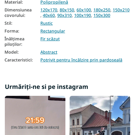
Material
:
Polipropilenă
Covoare 250x350
Dimensiunea
120x170
,
80x150
,
60x100
,
180x250
,
150x210
covorului
:
,
40x60
,
90x310
,
100x190
,
150x300
Covoare 150x210
Stil
:
Rustic
Covoare 40x60
Forma
:
Rectangular
Covoare 90x310
Înălțimea
Fir scăzut
piloților
:
Covoare 100x190
Model
:
Abstract
Covoare 150x300
Caracteristici
:
Potrivit pentru încălzire prin pardoseală
Covoare 200x400
Urmăriți-ne si pe instagram