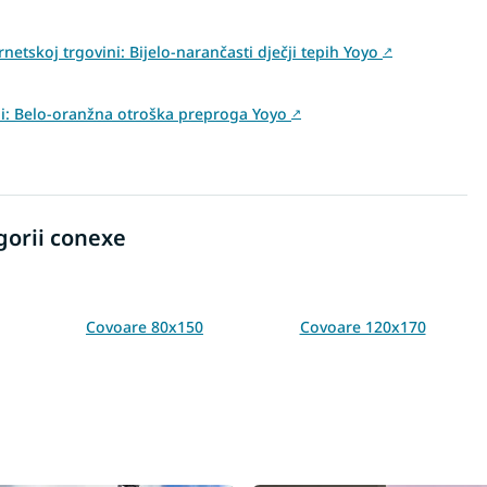
netskoj trgovini: Bijelo-narančasti dječji tepih Yoyo
↗
vini: Belo-oranžna otroška preproga Yoyo
↗
gorii conexe
Covoare 80x150
Covoare 120x170
Covoare 200x290