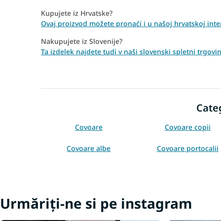
Kupujete iz Hrvatske?
Ovaj proizvod možete pronaći i u našoj hrvatskoj inter
Nakupujete iz Slovenije?
Ta izdelek najdete tudi v naši slovenski spletni trgo
Cate
Covoare
Covoare copii
Covoare albe
Covoare portocalii
Covoare 140x190
Covoare 160x220
Urmăriți-ne si pe instagram