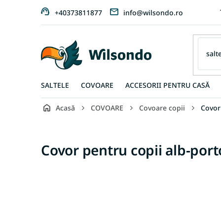
Treci
+40373811877
info@wilsondo.ro
la
conținut
SALTELE
COVOARE
ACCESORII PENTRU CASĂ
Acasă
COVOARE
Covoare copii
Covor
Covor pentru copii alb-port