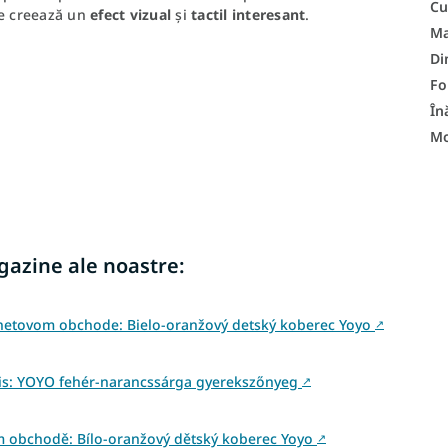
Cu
re creează un
efect vizual
și
tactil interesant
.
Ma
Di
F
În
Mo
agazine ale noastre:
rnetovom obchode: Bielo-oranžový detský koberec Yoyo
↗
is: YOYO fehér-narancssárga gyerekszőnyeg
↗
m obchodě: Bílo-oranžový dětský koberec Yoyo
↗