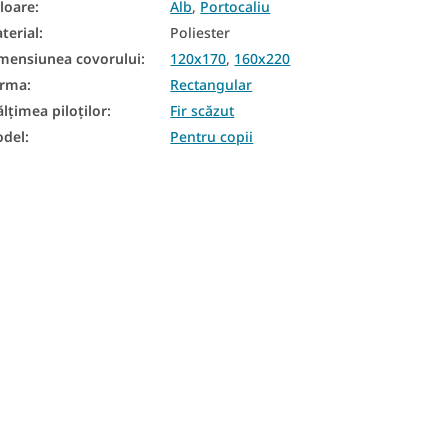
loare
:
Alb
,
Portocaliu
terial
:
Poliester
mensiunea covorului
:
120x170
,
160x220
orma
:
Rectangular
ălțimea piloților
:
Fir scăzut
del
:
Pentru copii