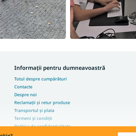
Informații pentru dumneavoastră
Totul despre cumpărături
Contacte
Despre noi
Reclamații și retur produse
Transportul și plata
Termeni și condiții
Politica de confidențialitate
FAQ - Cele mai frecvente întrebări
ookie?