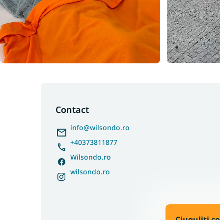
S
u
b
Contact
s
info
@
wilsondo.ro
o
l
+40373811877
Wilsondo.ro
wilsondo.ro
Ciuguliți c