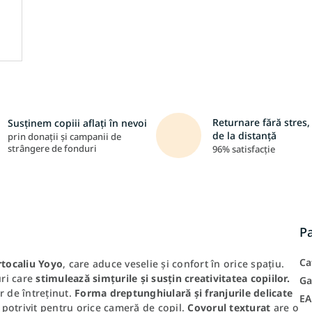
Returnare fără stres, 
Susținem copiii aflați în nevoi
de la distanță
prin donații și campanii de
strângere de fonduri
96% satisfacție
P
Ca
rtocaliu Yoyo
, care aduce veselie și confort în orice spațiu.
uri care
stimulează simțurile și susțin creativitatea copiilor.
Ga
or de întreținut.
Forma dreptunghiulară și franjurile delicate
E
potrivit pentru orice cameră de copil.
Covorul texturat
are o