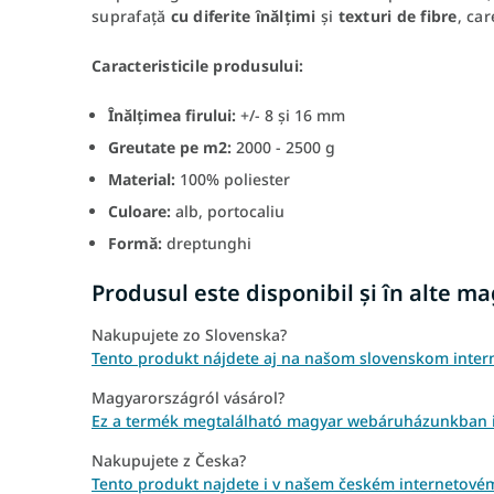
suprafață
cu diferite înălțimi
și
texturi de fibre
, ca
Caracteristicile produsului:
Înălțimea firului:
+/- 8 și 16 mm
Greutate pe m2:
2000 - 2500 g
Material:
100% poliester
Culoare:
alb, portocaliu
Formă:
dreptunghi
Produsul este disponibil și în alte m
Nakupujete zo Slovenska?
Tento produkt nájdete aj na našom slovenskom inte
Magyarországról vásárol?
Ez a termék megtalálható magyar webáruházunkban 
Nakupujete z Česka?
Tento produkt najdete i v našem českém internetové