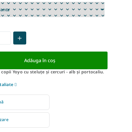
Adăuga în coş
copii Yoyo cu steluțe și cercuri - alb și portocaliu.
taliate
bă
izare