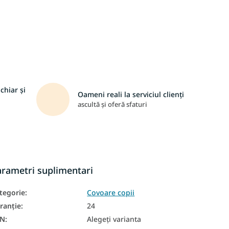
chiar și
Oameni reali la serviciul clienți
ascultă și oferă sfaturi
arametri suplimentari
tegorie
:
Covoare copii
ranţie
:
24
AN
:
Alegeţi varianta