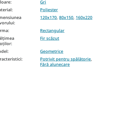
loare
:
Gri
terial
:
Poliester
mensiunea
120x170
,
80x150
,
160x220
vorului
:
orma
:
Rectangular
ălțimea
Fir scăzut
loților
:
del
:
Geometrice
racteristici
:
Potrivit pentru spălătorie
,
Fără alunecare