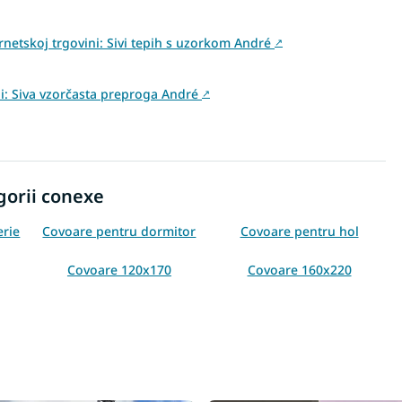
rnetskoj trgovini: Sivi tepih s uzorkom André
↗
ini: Siva vzorčasta preproga André
↗
gorii conexe
erie
Covoare pentru dormitor
Covoare pentru hol
Covoare 120x170
Covoare 160x220