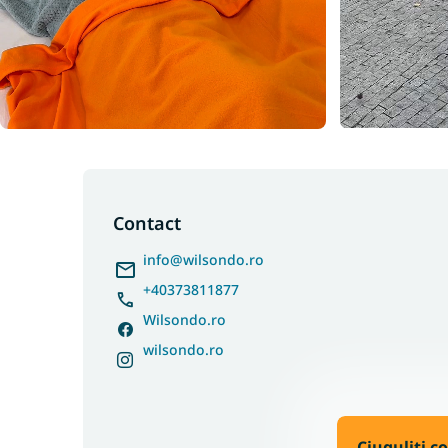
S
u
b
Contact
s
info
@
wilsondo.ro
o
l
+40373811877
Wilsondo.ro
wilsondo.ro
Ciuguliți c