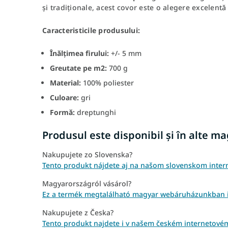
și tradiționale, acest covor este o alegere excelent
Caracteristicile produsului:
Înălțimea firului:
+/- 5 mm
Greutate pe m2:
700 g
Material:
100% poliester
Culoare:
gri
Formă:
dreptunghi
Produsul este disponibil și în alte m
Nakupujete zo Slovenska?
Tento produkt nájdete aj na našom slovenskom inte
Magyarországról vásárol?
Ez a termék megtalálható magyar webáruházunkban 
Nakupujete z Česka?
Tento produkt najdete i v našem českém internetov