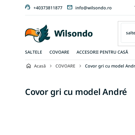
Treci
+40373811877
info@wilsondo.ro
la
conținut
SALTELE
COVOARE
ACCESORII PENTRU CASĂ
Acasă
COVOARE
Covor gri cu model And
Covor gri cu model André