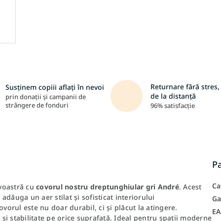
Returnare fără stres, 
Susținem copiii aflați în nevoi
de la distanță
prin donații și campanii de
strângere de fonduri
96% satisfacție
P
Ca
voastră cu
covorul nostru dreptunghiular gri André
. Acest
adăuga un aer stilat și sofisticat interiorului
Ga
covorul este nu doar durabil, ci și plăcut la atingere.
E
și stabilitate pe orice suprafață. Ideal pentru spații moderne