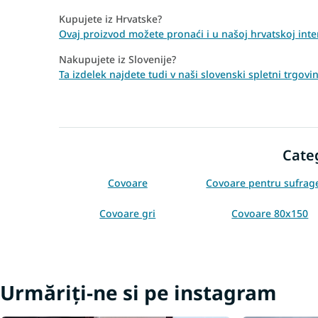
Kupujete iz Hrvatske?
Ovaj proizvod možete pronaći i u našoj hrvatskoj inte
Nakupujete iz Slovenije?
Ta izdelek najdete tudi v naši slovenski spletni trgov
Cate
Covoare
Covoare pentru sufrag
Covoare gri
Covoare 80x150
Urmăriți-ne si pe instagram