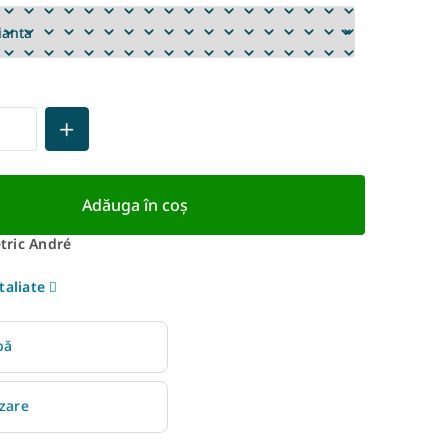
Adăuga în coş
ric André
taliate
bă
izare