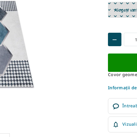
Covor geomet
Informaţii de
Întrea
Vizual