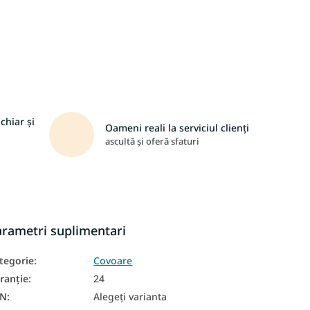
chiar și
Oameni reali la serviciul clienți
ascultă și oferă sfaturi
arametri suplimentari
tegorie
:
Covoare
ranţie
:
24
AN
:
Alegeţi varianta