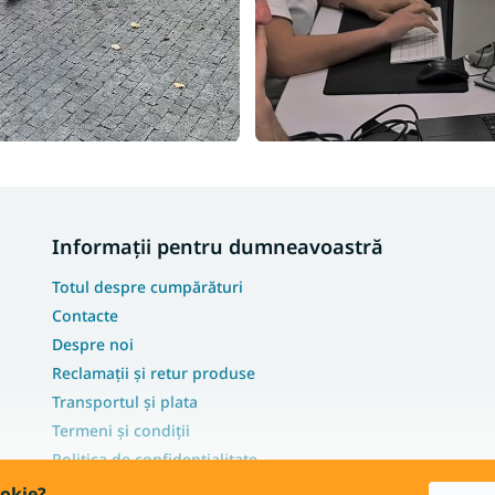
Informații pentru dumneavoastră
Totul despre cumpărături
Contacte
Despre noi
Reclamații și retur produse
Transportul și plata
Termeni și condiții
Politica de confidențialitate
FAQ - Cele mai frecvente întrebări
ookie?