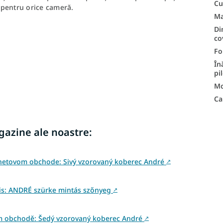
Cu
ă pentru orice cameră.
Ma
Di
co
F
În
pi
Mo
Ca
agazine ale noastre:
rnetovom obchode: Sivý vzorovaný koberec André
↗
is: ANDRÉ szürke mintás szőnyeg
↗
ém obchodě: Šedý vzorovaný koberec André
↗