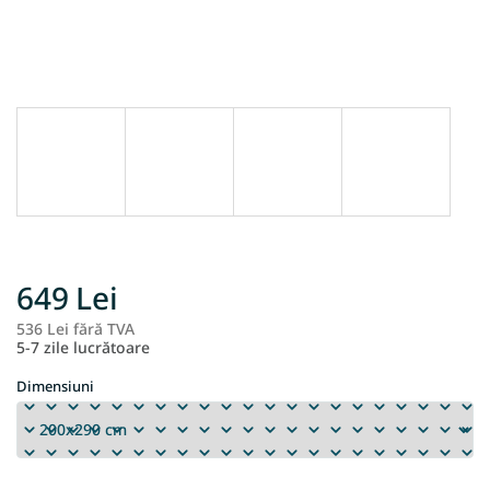
649 Lei
536 Lei fără TVA
Ev
5-7 zile lucrătoare
pr
Dimensiuni