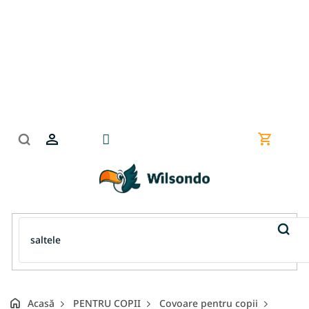
Treci
la
conținut
Coş
de
cumpără
Acasă
PENTRU COPII
Covoare pentru copii