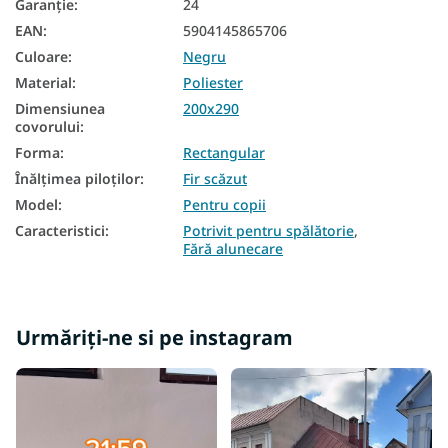
Garanţie
:
24
EAN
:
5904145865706
Culoare
:
Negru
Material
:
Poliester
Dimensiunea
200x290
covorului
:
Forma
:
Rectangular
Înălțimea piloților
:
Fir scăzut
Model
:
Pentru copii
Caracteristici
:
Potrivit pentru spălătorie
,
Fără alunecare
Urmăriți-ne si pe instagram