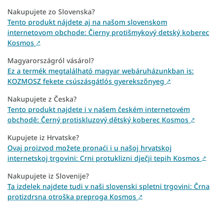
Nakupujete zo Slovenska?
Tento produkt nájdete aj na našom slovenskom
internetovom obchode: Čierny protišmykový detský koberec
Kosmos
↗
Magyarországról vásárol?
Ez a termék megtalálható magyar webáruházunkban is:
KOZMOSZ fekete csúszásgátlós gyerekszőnyeg
↗
Nakupujete z Česka?
Tento produkt najdete i v našem českém internetovém
obchodě: Černý protiskluzový dětský koberec Kosmos
↗
Kupujete iz Hrvatske?
Ovaj proizvod možete pronaći i u našoj hrvatskoj
internetskoj trgovini: Crni protuklizni dječji tepih Kosmos
↗
Nakupujete iz Slovenije?
Ta izdelek najdete tudi v naši slovenski spletni trgovini: Črna
protizdrsna otroška preproga Kosmos
↗