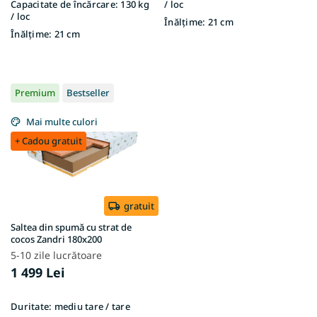
Capacitate de încărcare:
130 kg
/ loc
/ loc
Înălțime:
21 cm
Înălțime:
21 cm
Premium
Bestseller
Mai multe culori
+ Cadou gratuit
gratuit
Saltea din spumă cu strat de
cocos Zandri 180x200
5-10 zile lucrătoare
1 499 Lei
Duritate:
mediu tare / tare