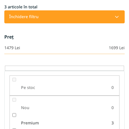
c
t
3
articole în total
a
Închidere filtru
r
e
a
Preţ
p
r
1479
Lei
1699
Lei
o
d
u
s
u
l
Pe stoc
0
u
i
Nou
0
Premium
3