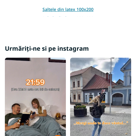
o
r
Saltele din latex 100x200
Saltele din latex 200x200
Urmăriți-ne si pe instagram