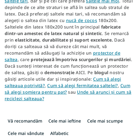
saltele tari
, dar și pe cei care preferă
saltele mai moi
. Totul
depinde de ce alte straturi se află în saltea sub stratul de
latex. Dacă preferați saltele mai tari, vă recomandăm să
alegeți o saltea din latex cu
nucă de cocos
180x200.
Saltelele din latex 180x200 sunt în principal
fabricate
dintr-un amestec de latex natural și sintetic
. Se remarcă
prin
elasticitate, durabilitate
și suport excelente.
Dacă
doriți ca salteaua să vă dureze cât mai mult, vă
recomandăm să adăugați la achiziție un
protector de
saltea
, care
protejează împotriva scurgerilor și murdăriei
.
Dacă sunteți interesat de cum funcționează un protector
de saltea, găsiți o
demonstrație
AICI. Pe
blogul
nostru
găsiți articole utile dar și inspiraționale:
Cum să alegi
salteaua potrivită?
,
Cum să alegi fermitatea saltelei?
,
Cum
să alegi somiera pentru pat?
sau
Unde să arunci și cum să
reciclezi salteaua?
S
e
Vă recomandăm
Cele mai ieftine
Cele mai scumpe
l
e
Cele mai vândute
Alfabetic