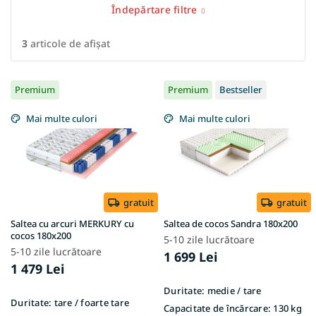
Îndepărtare filtre
3
articole de afişat
L
Premium
Premium
Bestseller
i
s
Mai multe culori
Mai multe culori
t
ă
p
r
o
d
gratuit
gratuit
u
Saltea cu arcuri MERKURY cu
Saltea de cocos Sandra 180x200
s
cocos 180x200
5-10 zile lucrătoare
e
5-10 zile lucrătoare
1 699 Lei
1 479 Lei
Duritate:
medie / tare
Duritate:
tare / foarte tare
Capacitate de încărcare:
130 kg