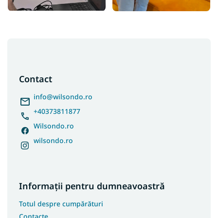
S
u
b
s
Contact
o
l
info
@
wilsondo.ro
+40373811877
Wilsondo.ro
wilsondo.ro
Informații pentru dumneavoastră
Totul despre cumpărături
Contacte