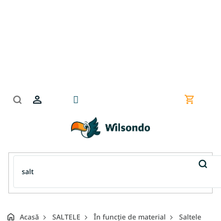
Treci
la
conținut
Coş
de
cumpără
Acasă
SALTELE
În funcție de material
Saltele