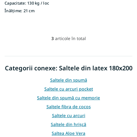
Capacitate:
130 kg / loc
Înălțime:
21 cm
3
articole în total
C
o
n
t
r
Categorii conexe: Saltele din latex 180x200
o
l
Saltele din spumă
u
l
Saltele cu arcuri pocket
l
Saltele din spumă cu memorie
i
s
Saltele fibra de cocos
t
Saltele cu arcuri
ă
r
Saltele din hrișcă
i
l
Saltea Aloe Vera