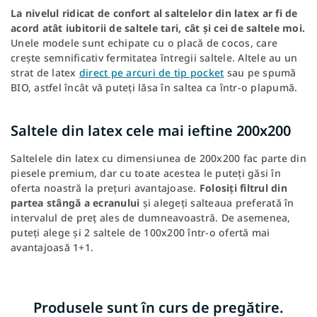
La nivelul ridicat de confort al saltelelor din latex ar fi de
acord atât iubitorii de saltele tari, cât și cei de saltele moi.
Unele modele sunt echipate cu o placă de cocos, care
crește semnificativ fermitatea întregii saltele. Altele au un
strat de latex
direct pe arcuri de tip pocket
sau pe spumă
BIO, astfel încât vă puteți lăsa în saltea ca într-o plapumă.
Saltele din latex cele mai ieftine 200x200
Saltelele din latex cu dimensiunea de 200x200 fac parte din
piesele premium, dar cu toate acestea le puteți găsi în
oferta noastră la prețuri avantajoase.
Folosiți filtrul din
partea stângă a ecranului
și alegeți salteaua preferată în
intervalul de preț ales de dumneavoastră. De asemenea,
puteți alege și 2 saltele de 100x200 într-o ofertă mai
avantajoasă 1+1.
Produsele sunt în curs de pregătire.