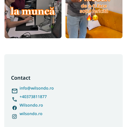
S
u
b
s
Contact
o
l
info
@
wilsondo.ro
+40373811877
Wilsondo.ro
wilsondo.ro