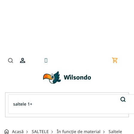
Treci
la
conținut
Coş
de
cumpără
Acasă
SALTELE
În funcție de material
Saltele