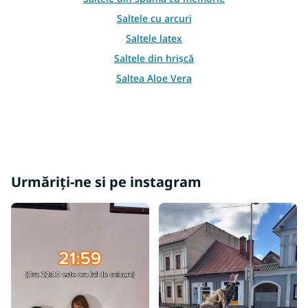
i
s
Saltele cu arcuri
t
Saltele latex
ă
r
Saltele din hrișcă
i
l
Saltea Aloe Vera
o
r
Urmăriți-ne si pe instagram