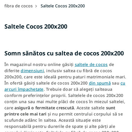
fibra de cocos
Saltele Cocos 200x200
Saltele Cocos 200x200
Somn sănătos cu saltea de cocos 200x200
În magazinul nostru online găsiți
saltele de cocos
de
diferite
dimensiuni
, inclusiv saltea cu fibră de cocos
200x200, care este ideală pentru paturi matrimoniale mari.
În ofertă găsiți saltele de cocos 200x200
din spumă
sau
cu
arcuri împachetate
. Trebuie doar să alegeți salteaua
conform preferințelor proprii. Saltelele de cocos 200x200
conțin una sau mai multe plăci de cocos în miezul saltelei,
care
asigură o fermitate crescută
. Aceste saltele
sunt
printre cele mai tari
și nu permit centrului corpului să se
scufunde adânc în saltea. Această situație este
responsabilă pentru durerile de spate și alte părți ale