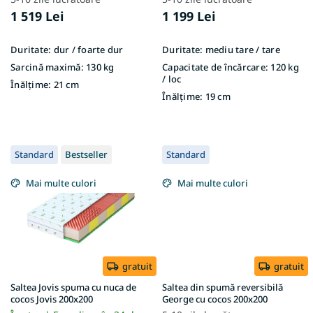
1 519 Lei
1 199 Lei
Duritate:
dur / foarte dur
Duritate:
mediu tare / tare
Sarcină maximă:
130 kg
Capacitate de încărcare:
120 kg
/ loc
Înălțime:
21 cm
Înălțime:
19 cm
Standard
Bestseller
Standard
Mai multe culori
Mai multe culori
gratuit
gratuit
Saltea Jovis spuma cu nuca de
Saltea din spumă reversibilă
cocos Jovis 200x200
George cu cocos 200x200