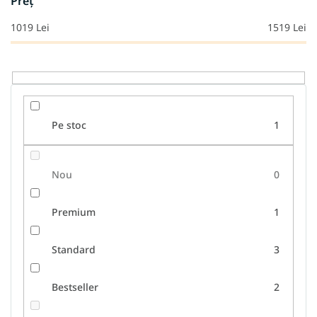
Preţ
p
r
1019
Lei
1519
Lei
o
d
u
s
u
l
Pe stoc
1
u
i
Nou
0
Premium
1
Standard
3
Bestseller
2