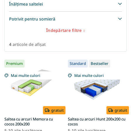
Înălțimea saltelei
Potrivit pentru somieră
Îndepărtare filtre
4
articole de afişat
L
Premium
Standard
Bestseller
i
s
Mai multe culori
Mai multe culori
t
ă
p
r
o
d
gratuit
gratuit
u
Saltea cu arcuri Memora cu
Saltea cu arcuri Hunt 200x200 cu
s
cocos 200x200
cocos
e
5-10 zile lucrătoare
5-10 zile lucrătoare