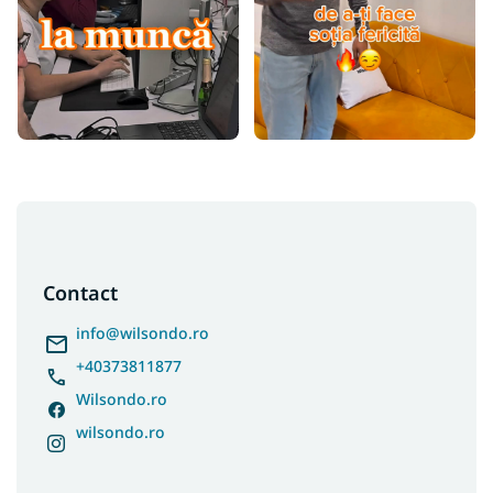
S
u
b
s
Contact
o
l
info
@
wilsondo.ro
+40373811877
Wilsondo.ro
wilsondo.ro