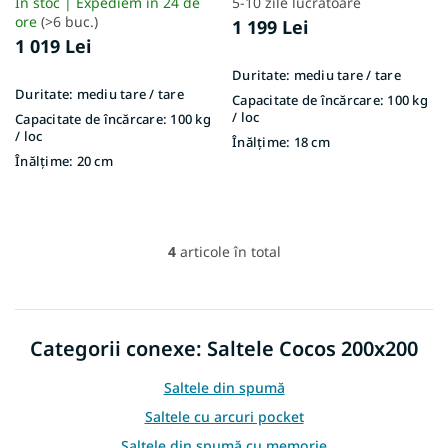
În stoc | Expediem în 24 de
5-10 zile lucrătoare
ore
(>6 buc.)
1 199 Lei
1 019 Lei
Duritate:
mediu tare / tare
Duritate:
mediu tare / tare
Capacitate de încărcare:
100 kg
/ loc
Capacitate de încărcare:
100 kg
/ loc
Înălțime:
18 cm
Înălțime:
20 cm
4
articole în total
C
o
n
t
r
Categorii conexe: Saltele Cocos 200x200
o
l
Saltele din spumă
u
l
Saltele cu arcuri pocket
l
Saltele din spumă cu memorie