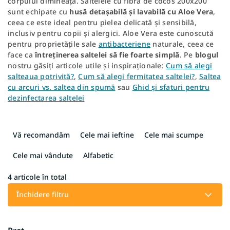
corpului dimineața. Saltelele cu fibră de cocos 200x200
sunt echipate cu
husă detașabilă și lavabilă cu Aloe Vera
,
ceea ce este ideal pentru pielea delicată și sensibilă,
inclusiv pentru copii și alergici. Aloe Vera este cunoscută
pentru proprietățile sale
antibacteriene
naturale, ceea ce
face ca
întreținerea saltelei să fie foarte simplă
. Pe
blogul
nostru găsiți articole utile și inspiraționale:
Cum să alegi
salteaua potrivită?
,
Cum să alegi fermitatea saltelei?
,
Saltea
cu arcuri vs. saltea din spumă
sau
Ghid și sfaturi pentru
dezinfectarea saltelei
S
e
Vă recomandăm
Cele mai ieftine
Cele mai scumpe
l
e
Cele mai vândute
Alfabetic
c
t
4
articole în total
a
Închidere filtru
r
e
a