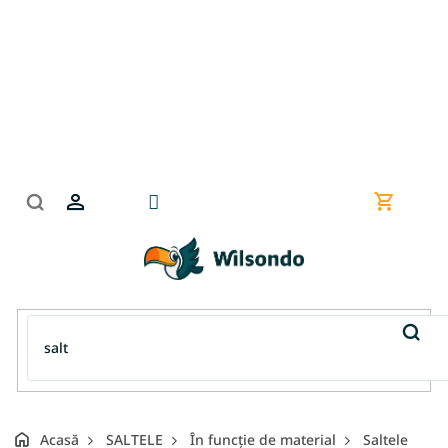
Treci
la
conținut
Coş
de
cumpără
Acasă
SALTELE
În funcție de material
Saltele