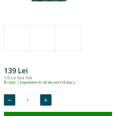
139 Lei
115 Lei fără TVA
Ev
În stoc | Expediem în 24 de ore
(>6 buc.)
pr