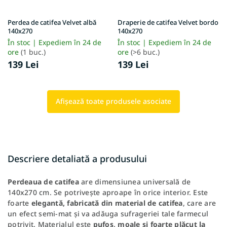
Perdea de catifea Velvet albă
Draperie de catifea Velvet bordo
140x270
140x270
În stoc | Expediem în 24 de
În stoc | Expediem în 24 de
ore
(1 buc.)
ore
(>6 buc.)
139 Lei
139 Lei
Afişează toate produsele asociate
Descriere detaliată a produsului
Perdeaua de catifea
are dimensiunea universală de
140x270 cm. Se potrivește aproape în orice interior. Este
foarte
elegantă, fabricată din material de catifea
, care are
un efect semi-mat și va adăuga sufrageriei tale farmecul
potrivit. Materialul este
pufos, moale și foarte plăcut la