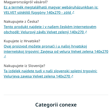
Magyarországról vásárol?
Ez a termék megtalálható magyar webáruházunkban is:
VELVET sötétítő függöny 140x270 - zöld
↗
Nakupujete z Česka?
Tento produkt najdete i v našem českém internetovém
obchodě: Velurový závěs Velvet zelený 140x270
↗
Kupujete iz Hrvatske?
Ovaj proizvod možete pronaći i u našoj hrvatskoj
internetskoj trgovini: Zavjesa od velura Velvet zelena 140x270
↗
Nakupujete iz Slovenije?
Ta izdelek najdete tudi v naši slovenski spletni trgovini:
Velurjeva zavesa Velvet zelena 140x270
↗
Categorii conexe