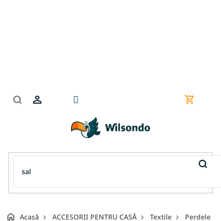
Treci
la
conținut
Coş
de
cumpără
Acasă
ACCESORII PENTRU CASĂ
Textile
Perdele