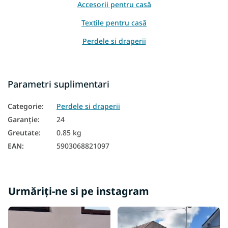
Accesorii pentru casă
Textile pentru casă
Perdele si draperii
Parametri suplimentari
Categorie
:
Perdele si draperii
Garanţie
:
24
Greutate
:
0.85 kg
EAN
:
5903068821097
Urmăriți-ne si pe instagram