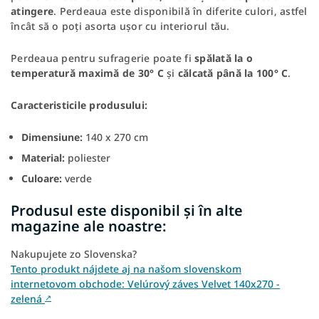
atingere
. Perdeaua este disponibilă în diferite culori, astfel
încât să o poți asorta ușor cu interiorul tău.
Perdeaua pentru sufragerie poate fi
spălată la o
temperatură maximă de 30
° C
și
călcată până la 100° C
.
Caracteristicile produsului:
Dimensiune:
140 x 270 cm
Material:
poliester
Culoare:
verde
Produsul este disponibil și în alte
magazine ale noastre:
Nakupujete zo Slovenska?
Tento produkt nájdete aj na našom slovenskom
internetovom obchode: Velúrový záves Velvet 140x270 -
zelená
↗