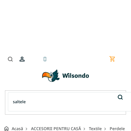
Treci
la
conținut
Coş
de
cumpără
Acasă
ACCESORII PENTRU CASĂ
Textile
Perdele