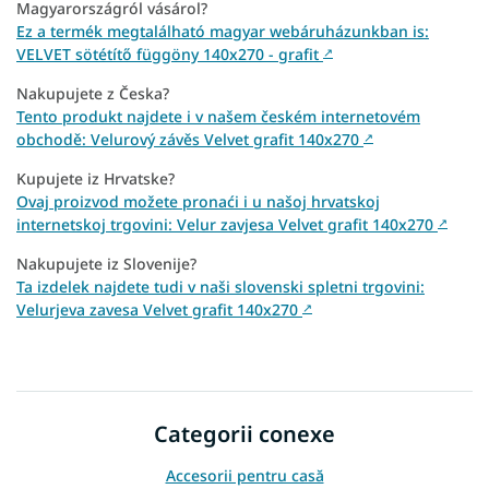
Magyarországról vásárol?
Ez a termék megtalálható magyar webáruházunkban is:
VELVET sötétítő függöny 140x270 - grafit
↗
Nakupujete z Česka?
Tento produkt najdete i v našem českém internetovém
obchodě: Velurový závěs Velvet grafit 140x270
↗
Kupujete iz Hrvatske?
Ovaj proizvod možete pronaći i u našoj hrvatskoj
internetskoj trgovini: Velur zavjesa Velvet grafit 140x270
↗
Nakupujete iz Slovenije?
Ta izdelek najdete tudi v naši slovenski spletni trgovini:
Velurjeva zavesa Velvet grafit 140x270
↗
Categorii conexe
Accesorii pentru casă