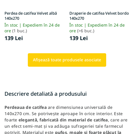
Perdea de catifea Velvet albă
Draperie de catifea Velvet bordo
140x270
140x270
În stoc | Expediem în 24 de
În stoc | Expediem în 24 de
ore
(1 buc.)
ore
(>6 buc.)
139 Lei
139 Lei
Afişează toate produsele asociate
Descriere detaliată a produsului
Perdeaua de catifea
are dimensiunea universală de
140x270 cm. Se potrivește aproape în orice interior. Este
foarte
elegantă, fabricată din material de catifea
, care are
un efect semi-mat și va adăuga sufrageriei tale farmecul
potrivit. Materialul este
pufos, moale și foarte plăcut la