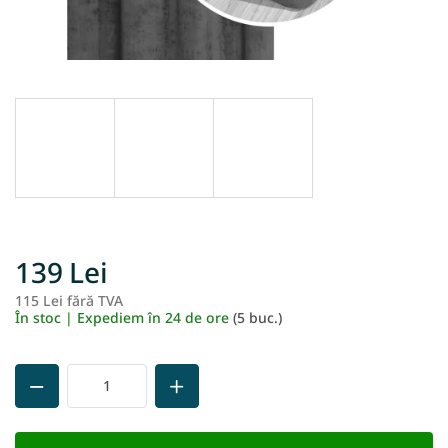
139 Lei
115 Lei fără TVA
Ev
În stoc | Expediem în 24 de ore
(5 buc.)
pr