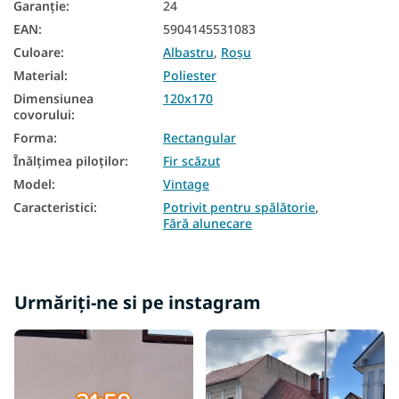
Garanţie
:
24
EAN
:
5904145531083
Culoare
:
Albastru
,
Roșu
Material
:
Poliester
Dimensiunea
120x170
covorului
:
Forma
:
Rectangular
Înălțimea piloților
:
Fir scăzut
Model
:
Vintage
Caracteristici
:
Potrivit pentru spălătorie
,
Fără alunecare
Urmăriți-ne si pe instagram