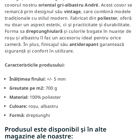
covorul nostru
oriental gri-albastru André
. Acest covor se
remarcă prin designul său
vintage
, care combină modele
tradiționale cu stilul modern. Fabricat din
poliester
, oferă
nu doar un aspect estetic, ci și practicitate și durabilitate.
Forma sa
dreptunghiulară
și culorile bogate în nuanțe de
roșu și albastru îl fac un accesoriu ideal pentru orice
cameră. În plus, finisajul său
antiderapant
garantează
siguranță și confort în utilizare.
Caracteristicile produsului:
Înălțimea firului:
+/- 5 mm
Greutate pe m2:
700 g
Material:
100% poliester
Culoare:
roșu, albastru
Formă:
dreptunghi
Produsul este disponibil și în alte
magazine ale noastre: