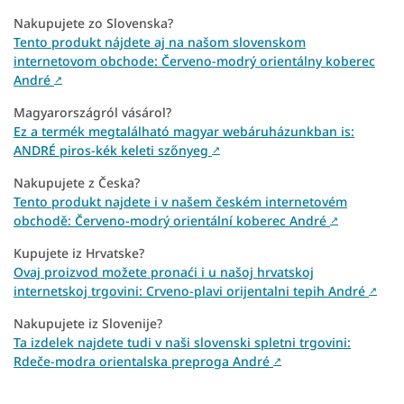
Nakupujete zo Slovenska?
Tento produkt nájdete aj na našom slovenskom
internetovom obchode: Červeno-modrý orientálny koberec
André
↗
Magyarországról vásárol?
Ez a termék megtalálható magyar webáruházunkban is:
ANDRÉ piros-kék keleti szőnyeg
↗
Nakupujete z Česka?
Tento produkt najdete i v našem českém internetovém
obchodě: Červeno-modrý orientální koberec André
↗
Kupujete iz Hrvatske?
Ovaj proizvod možete pronaći i u našoj hrvatskoj
internetskoj trgovini: Crveno-plavi orijentalni tepih André
↗
Nakupujete iz Slovenije?
Ta izdelek najdete tudi v naši slovenski spletni trgovini:
Rdeče-modra orientalska preproga André
↗