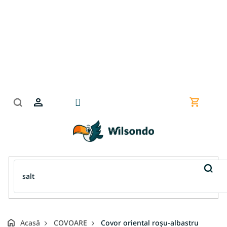
Treci
la
conținut
Coş
de
cumpără
Acasă
COVOARE
Covor oriental roșu-albastru