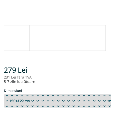
279 Lei
231 Lei fără TVA
Ev
5-7 zile lucrătoare
pr
Dimensiuni