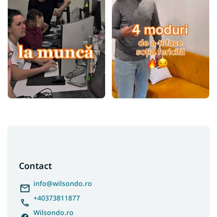
S
u
b
s
Contact
o
l
info
@
wilsondo.ro
+40373811877
Wilsondo.ro