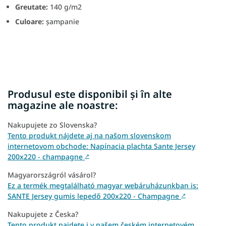
Greutate:
140 g/m2
Culoare:
șampanie
Produsul este disponibil și în alte
magazine ale noastre:
Nakupujete zo Slovenska?
Tento produkt nájdete aj na našom slovenskom
internetovom obchode: Napínacia plachta Sante Jersey
200x220 - champagne
↗
Magyarországról vásárol?
Ez a termék megtalálható magyar webáruházunkban is:
SANTE Jersey gumis lepedő 200x220 - Champagne
↗
Nakupujete z Česka?
Tento produkt najdete i v našem českém internetovém