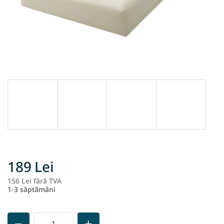
189 Lei
156 Lei fără TVA
Ev
1-3 săptămâni
pr