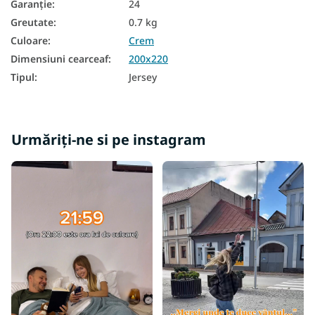
Garanţie
:
24
Greutate
:
0.7 kg
Culoare
:
Crem
Dimensiuni cearceaf
:
200x220
Tipul
:
Jersey
Urmăriți-ne si pe instagram