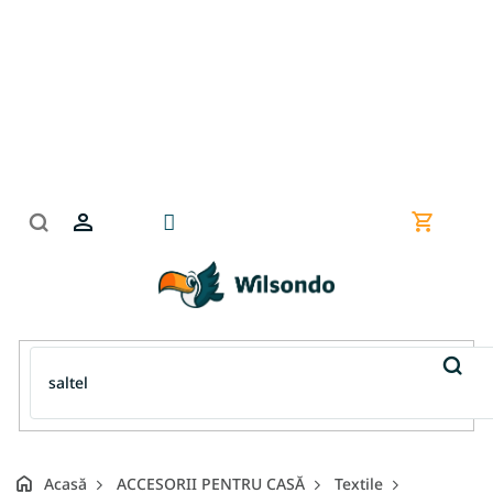
Treci
la
conținut
Coş
de
cumpără
Acasă
ACCESORII PENTRU CASĂ
Textile