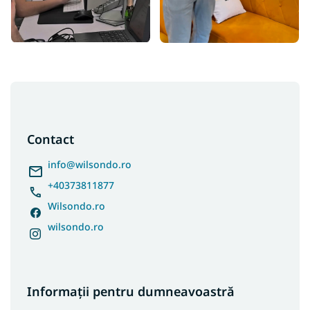
S
u
b
s
Contact
o
l
info
@
wilsondo.ro
+40373811877
Wilsondo.ro
wilsondo.ro
Informații pentru dumneavoastră