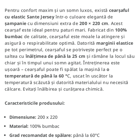
Pentru confort maxim și un somn luxos, există
cearșaful
cu elastic Sante Jersey
într-o culoare elegantă de
șampanie
cu dimensiuni extra de
200 × 220 cm
. Acest
cearșaf este ideal pentru paturi mari. Fabricat din
100%
bumbac
de calitate, cearșaful este moale la atingere și
asigură o respirabilitate optimă. Datorită
marginii elastice
pe tot perimetrul, cearșaful se potrivește perfect pe o
saltea cu
înălțimea de până la 25 cm
și rămâne la locul său
chiar și în timpul unui somn agitat. Întreținerea este
ușoară – cearșaful poate fi spălat la mașină la
o
temperatură de până la 60 °
C, uscat în uscător la
temperatură scăzută și datorită materialului nu necesită
călcare. Evitați înălbirea și curățarea chimică.
Caracteristicile produsului:
Dimensiune:
200 x 220
Material:
100% bumbac
Grad recomandat de spălare:
până la 60°C