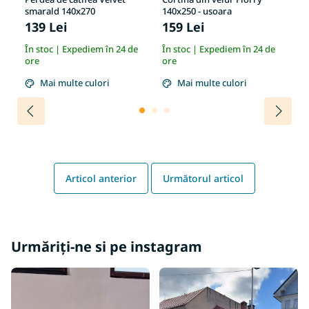
smarald 140x270
140x250 - usoara
al
139 Lei
159 Lei
1
e
În stoc | Expediem în 24 de
În stoc | Expediem în 24 de
În
ore
ore
or
Mai multe culori
Mai multe culori
Articol anterior
Următorul articol
Urmăriți-ne si pe instagram