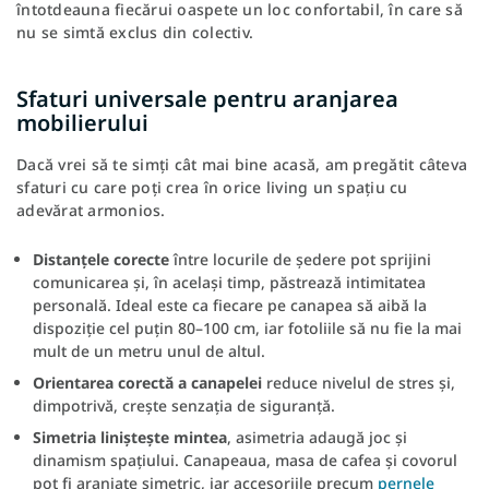
întotdeauna fiecărui oaspete un loc confortabil, în care să
nu se simtă exclus din colectiv.
Sfaturi universale pentru aranjarea
mobilierului
Dacă vrei să te simți cât mai bine acasă, am pregătit câteva
sfaturi cu care poți crea în orice living un spațiu cu
adevărat armonios.
Distanțele corecte
între locurile de ședere pot sprijini
comunicarea și, în același timp, păstrează intimitatea
personală. Ideal este ca fiecare pe canapea să aibă la
dispoziție cel puțin 80–100 cm, iar fotoliile să nu fie la mai
mult de un metru unul de altul.
Orientarea corectă a canapelei
reduce nivelul de stres și,
dimpotrivă, crește senzația de siguranță.
Simetria liniștește mintea
, asimetria adaugă joc și
dinamism spațiului. Canapeaua, masa de cafea și covorul
pot fi aranjate simetric, iar accesoriile precum
pernele