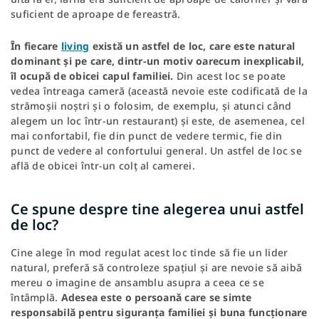
suficient de aproape de fereastră.
În fiecare
living
există un astfel de loc, care este natural
dominant și pe care, dintr-un motiv oarecum inexplicabil,
îl ocupă de obicei capul familiei.
Din acest loc se poate
vedea întreaga cameră (această nevoie este codificată de la
strămoșii noștri și o folosim, de exemplu, și atunci când
alegem un loc într-un restaurant) și este, de asemenea, cel
mai confortabil, fie din punct de vedere termic, fie din
punct de vedere al confortului general. Un astfel de loc se
află de obicei într-un colț al camerei.
Ce spune despre tine alegerea unui astfel
de loc?
Cine alege în mod regulat acest loc tinde să fie un lider
natural, preferă să controleze spațiul și are nevoie să aibă
mereu o imagine de ansamblu asupra a ceea ce se
întâmplă.
Adesea este o persoană care se simte
responsabilă pentru siguranța familiei și buna funcționare