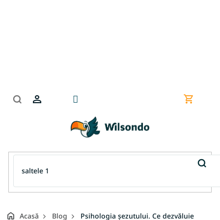
Treci
la
conținut
Coş
de
cumpără
Acasă
Blog
Psihologia șezutului. Ce dezvăluie