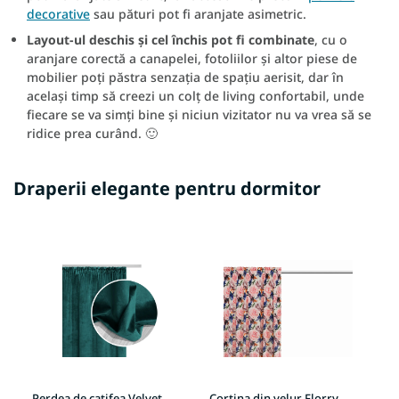
decorative
sau pături pot fi aranjate asimetric.
Layout-ul deschis și cel închis pot fi combinate
, cu o
aranjare corectă a canapelei, fotoliilor și altor piese de
mobilier poți păstra senzația de spațiu aerisit, dar în
același timp să creezi un colț de living confortabil, unde
fiecare se va simți bine și niciun vizitator nu va vrea să se
ridice prea curând. 🙂
Draperii elegante pentru dormitor
Perdea de catifea Velvet
Cortina din velur Florry
Dr