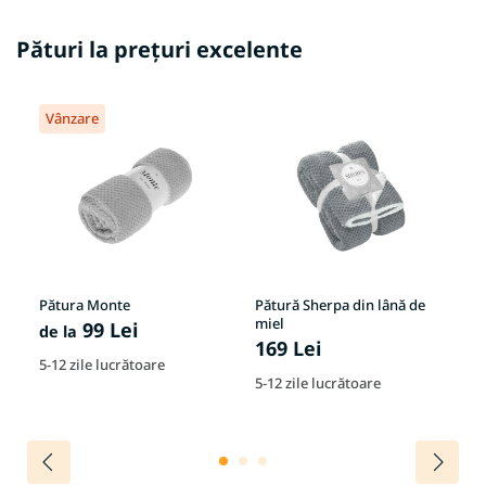
Pături la prețuri excelente
Vânzare
Pătura Monte
Pătură Sherpa din lână de
Pă
miel
99 Lei
1
de la
169 Lei
e
5-12 zile lucrătoare
În
5-12 zile lucrătoare
or