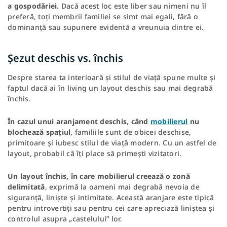
a gospodăriei.
Dacă acest loc este liber sau nimeni nu îl
preferă, toți membrii familiei se simt mai egali, fără o
dominanță sau supunere evidentă a vreunuia dintre ei.
Șezut deschis vs. închis
Despre starea ta interioară și stilul de viață spune multe și
faptul dacă ai în living un layout deschis sau mai degrabă
închis.
În cazul unui aranjament deschis, când
mobilierul
nu
blochează spațiul
, familiile sunt de obicei deschise,
primitoare și iubesc stilul de viață modern. Cu un astfel de
layout, probabil că îți place să primești vizitatori.
Un layout închis, în care mobilierul creează o zonă
delimitată
, exprimă la oameni mai degrabă nevoia de
siguranță, liniște și intimitate. Această aranjare este tipică
pentru introvertiți sau pentru cei care apreciază liniștea și
controlul asupra „castelului” lor.