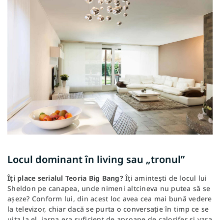
Locul dominant în living sau „tronul”
Îți place serialul Teoria Big Bang?
Îți amintești de locul lui
Sheldon pe canapea, unde nimeni altcineva nu putea să se
așeze? Conform lui, din acest loc avea cea mai bună vedere
la televizor, chiar dacă se purta o conversație în timp ce se
uita la el, iarna era suficient de aproape de calorifer și vara