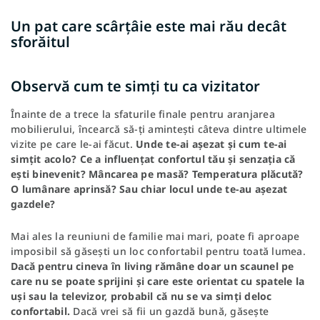
Un pat care scârțâie este mai rău decât
sforăitul
Observă cum te simți tu ca vizitator
Înainte de a trece la sfaturile finale pentru aranjarea
mobilierului, încearcă să-ți amintești câteva dintre ultimele
vizite pe care le-ai făcut.
Unde te-ai așezat și cum te-ai
simțit acolo? Ce a influențat confortul tău și senzația că
ești binevenit? Mâncarea pe masă? Temperatura plăcută?
O lumânare aprinsă? Sau chiar locul unde te-au așezat
gazdele?
Mai ales la reuniuni de familie mai mari, poate fi aproape
imposibil să găsești un loc confortabil pentru toată lumea.
Dacă pentru cineva în living rămâne doar
un scaunel
pe
care nu se poate sprijini și care este orientat cu spatele la
uși sau la televizor, probabil că nu se va simți deloc
confortabil.
Dacă vrei să fii un gazdă bună, găsește