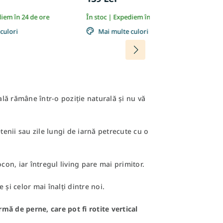
diem în 24 de ore
În stoc | Expediem în 24 de ore
În
culori
Mai multe culori
lă rămâne într-o poziție naturală și nu vă
etenii sau zile lungi de iarnă petrecute cu o
con, iar întregul living pare mai primitor.
 și celor mai înalți dintre noi.
mă de perne, care pot fi rotite vertical