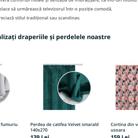
 place să urmărească televizorul într-o poziție comodă,
eciază stilul tradițional sau scandinav.
lizați draperiile și perdelele noastre
b fumuriu
Perdea de catifea Velvet smarald
Cortina din v
140x270
usoara
139 Lei
159 Lei