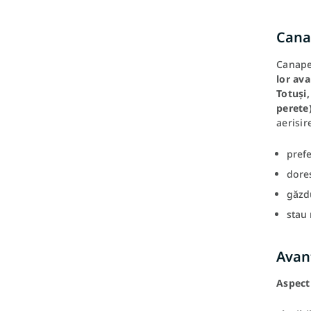
Canap
Canapel
lor ava
Totuși
perete)
aerisir
prefe
dores
găzdu
stau 
Avant
Aspect