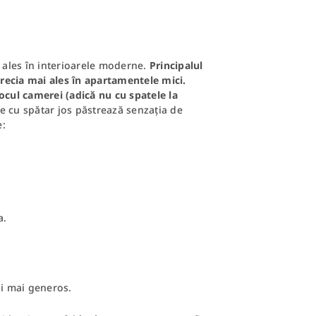
i ales în interioarele moderne.
Principalul
aprecia mai ales în apartamentele mici.
ocul camerei (adică nu cu spatele la
 cu spătar jos păstrează senzația de
e:
a.
și mai generos.