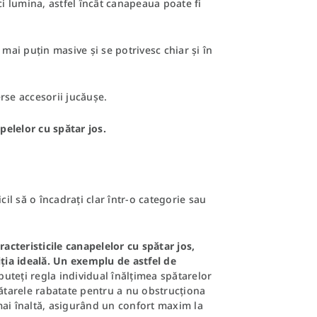
ci lumina, astfel încât canapeaua poate fi
 mai puțin masive și se potrivesc chiar și în
rse accesorii jucăușe.
pelelor cu spătar jos.
cil să o încadrați clar într-o categorie sau
cteristicile canapelelor cu spătar jos,
iția ideală. Un exemplu de astfel de
 puteți regla individual înălțimea spătarelor
pătarele rabatate pentru a nu obstrucționa
a mai înaltă, asigurând un confort maxim la