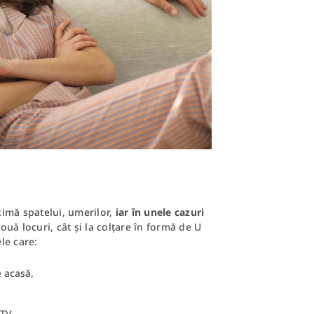
ximă spatelui, umerilor,
iar în unele cazuri
ouă locuri, cât și la colțare în formă de U
le care:
 acasă,
 TV,