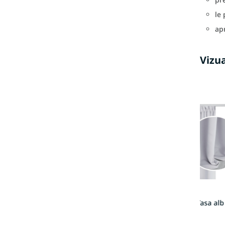
le
apr
Vizua
Draperie opacă Tasa al
140x270
139 Lei