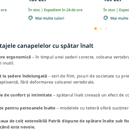
 ore
În stoc | Expediem în 24 de ore
În stoc | Expe
Mai multe culori
Mai multe 
ajele canapelelor cu spătar înalt
ere ergonomică
– în timpul unei șederi corecte, coloana vertebra
 inutil.
t la ședere îndelungată
– seri de film, jocuri de societate cu pri
aptivantă, fără deformarea coloanei vertebrale.
e de confort și intimitate
– spătarul înalt creează un efect de co
te pentru persoanele înalte
– modelele cu tetieră oferă susținere
aua de colț extensibilă Patrik
dispune de spătare înalte sub for
 când este nevoie.