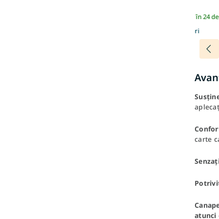
În stoc | Expediem în 24 de
Mai multe culori
Avant
Susțin
aplecați
Confor
carte c
Senzați
Potrivi
Canape
atunci