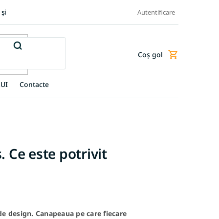
 și retur produse
Transportul și plata
Termeni și condiții
Autentificare
Coş gol
Coş
de
cumpărături
UI
Contacte
. Ce este potrivit
de design. Canapeaua pe care fiecare