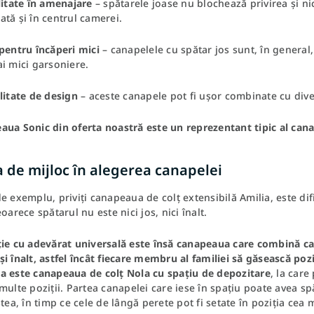
litate în amenajare
– spătarele joase nu blochează privirea și ni
tă și în centrul camerei.
pentru încăperi mici
– canapelele cu spătar jos sunt, în general,
i mici garsoniere.
litate de design
– aceste canapele pot fi ușor combinate cu dive
aua Sonic
din oferta noastră este un reprezentant tipic al cana
 de mijloc în alegerea canapelei
e exemplu, priviți canapeaua de colț extensibilă Amilia, este difi
eoarece spătarul nu este nici jos, nici înalt.
ie cu adevărat universală este însă canapeaua care combină cara
i înalt, astfel încât fiecare membru al familiei să găsească poz
a este
canapeaua de colț Nola cu spațiu de depozitare
, la care
multe poziții. Partea canapelei care iese în spațiu poate avea s
ștea, în timp ce cele de lângă perete pot fi setate în poziția ce