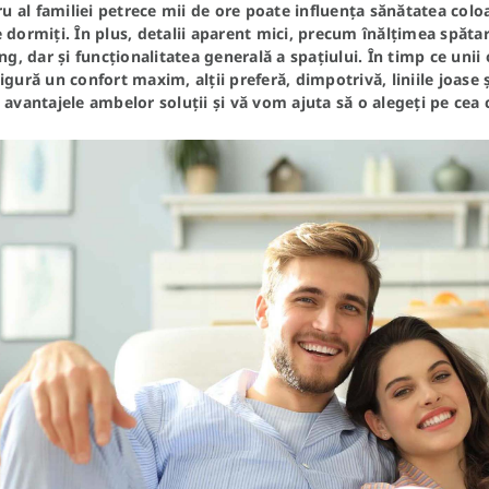
al familiei petrece mii de ore poate influența sănătatea coloa
 dormiți. În plus, detalii aparent mici, precum înălțimea spăt
ing, dar și funcționalitatea generală a spațiului. În timp ce uni
igură un confort maxim, alții preferă, dimpotrivă, liniile joase
 avantajele ambelor soluții și vă vom ajuta să o alegeți pe cea c