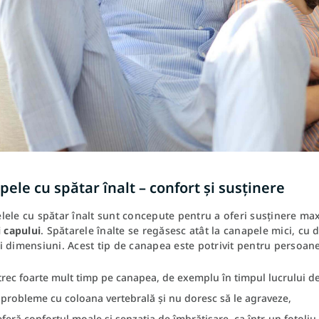
ele cu spătar înalt – confort și susținere
ele cu spătar înalt sunt concepute pentru a oferi susținere ma
i capului
. Spătarele înalte se regăsesc atât la canapele mici, cu d
 dimensiuni. Acest tip de canapea este potrivit pentru persoane
trec foarte mult timp pe canapea, de exemplu în timpul lucrului de
 probleme cu coloana vertebrală și nu doresc să le agraveze,
feră confortul moale și senzația de îmbrățișare, ca într-un fotoliu