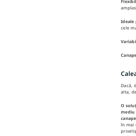
Flexibi
amplasa
Ideale 
cele ma
Variabi
Canape
Calea
Dacă, d
alta, d
O soluț
mediu ș
canape
în mai 
priveli