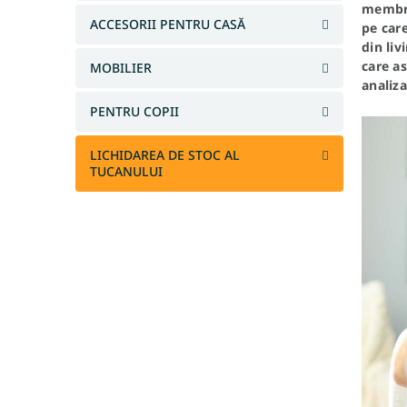
membru 
l
ACCESORII PENTRU CASĂ
pe care
ă
din liv
care as
MOBILIER
analiza
PENTRU COPII
LICHIDAREA DE STOC AL
TUCANULUI