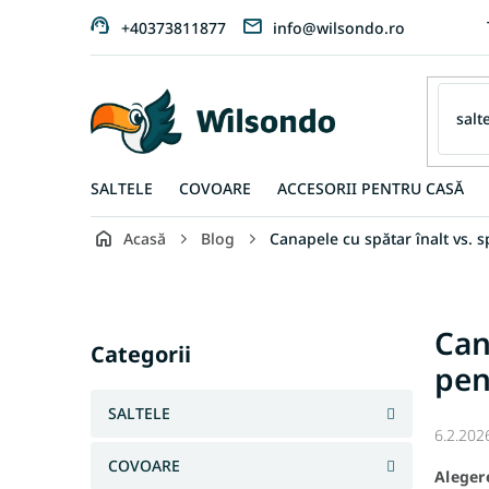
Treci
+40373811877
info@wilsondo.ro
la
conținut
SALTELE
COVOARE
ACCESORII PENTRU CASĂ
Acasă
Blog
Canapele cu spătar înalt vs. s
B
a
r
Sari
Can
ă
peste
Categorii
l
pen
categorii
a
t
SALTELE
e
6.2.202
r
COVOARE
Aleger
a