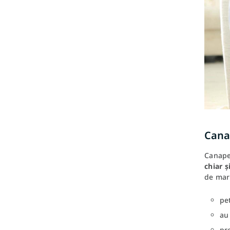
Canap
Canapel
chiar ș
de mari
pe
au
pre