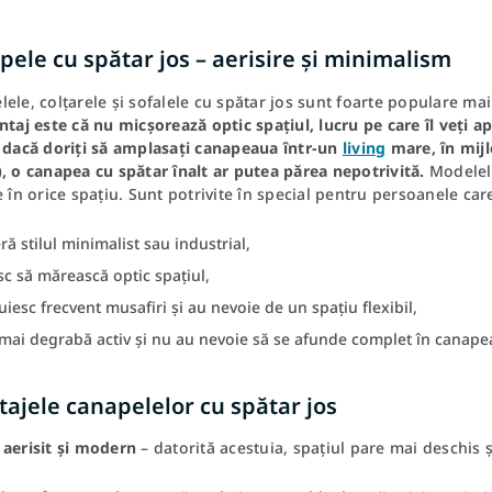
ele cu spătar jos – aerisire și minimalism
ele, colțarele și sofalele cu spătar jos sunt foarte populare ma
ntaj este că nu micșorează optic spațiul, lucru pe care îl veți 
, dacă doriți să amplasați canapeaua într-un
living
mare, în mijl
, o canapea cu spătar înalt ar putea părea nepotrivită.
Modelele
e în orice spațiu. Sunt potrivite în special pentru persoanele car
ră stilul minimalist sau industrial,
c să mărească optic spațiul,
iesc frecvent musafiri și au nevoie de un spațiu flexibil,
mai degrabă activ și nu au nevoie să se afunde complet în canape
ajele canapelelor cu spătar jos
 aerisit și modern
– datorită acestuia, spațiul pare mai deschis 