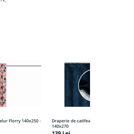
elur Florry 140x250 -
Draperie de catifea Velvet albastră
D
140x270
1
139 Lei
1