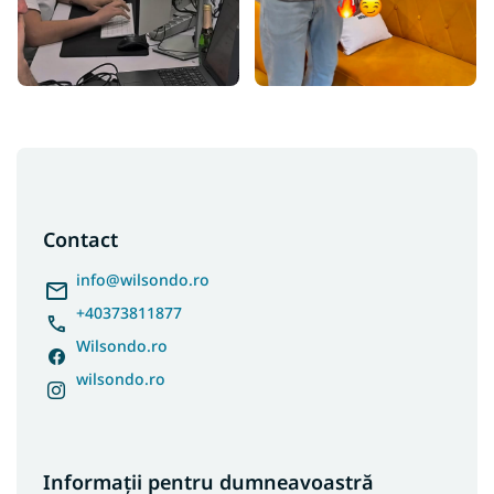
S
u
b
s
Contact
o
l
info
@
wilsondo.ro
+40373811877
Wilsondo.ro
wilsondo.ro
Informații pentru dumneavoastră