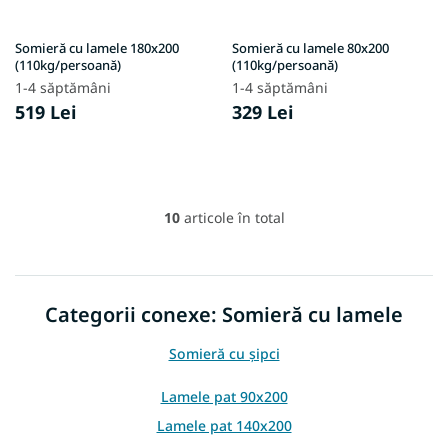
Somieră cu lamele 180x200
Somieră cu lamele 80x200
(110kg/persoană)
(110kg/persoană)
1-4 săptămâni
1-4 săptămâni
519 Lei
329 Lei
10
articole în total
C
o
n
t
r
Categorii conexe: Somieră cu lamele
o
l
Somieră cu șipci
u
l
l
Lamele pat 90x200
i
Lamele pat 140x200
s