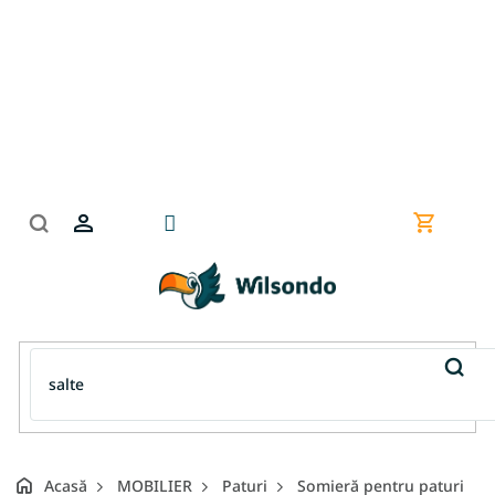
Treci
la
conținut
Coş
de
cumpără
Acasă
MOBILIER
Paturi
Somieră pentru paturi