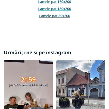
t
Lamele pat 160x200
ă
Lamele pat 180x200
r
i
Lamele pat 80x200
l
o
r
Urmăriți-ne si pe instagram