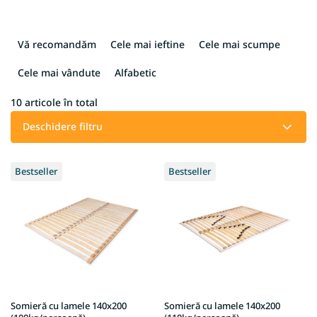
S
e
Vă recomandăm
Cele mai ieftine
Cele mai scumpe
l
e
Cele mai vândute
Alfabetic
c
t
10
articole în total
a
Deschidere filtru
r
e
L
a
Bestseller
Bestseller
i
p
s
r
t
o
ă
d
p
u
r
s
o
u
d
l
u
u
Somieră cu lamele 140x200
Somieră cu lamele 140x200