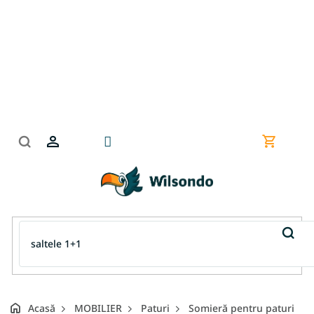
Treci
la
conținut
Coş
de
cumpără
Acasă
MOBILIER
Paturi
Somieră pentru paturi