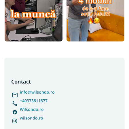
S
u
b
s
Contact
o
l
info
@
wilsondo.ro
+40373811877
Wilsondo.ro
wilsondo.ro