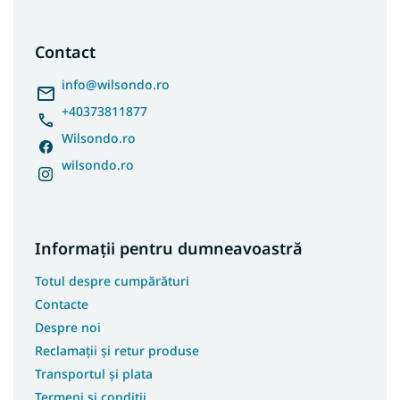
u
b
s
Contact
o
l
info
@
wilsondo.ro
+40373811877
Wilsondo.ro
wilsondo.ro
Informații pentru dumneavoastră
Totul despre cumpărături
Contacte
Despre noi
Reclamații și retur produse
Transportul și plata
Termeni și condiții