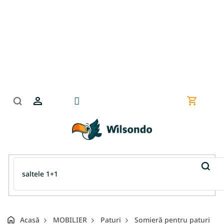
Treci
la
conținut
Coş
de
cumpără
Acasă
MOBILIER
Paturi
Somieră pentru paturi