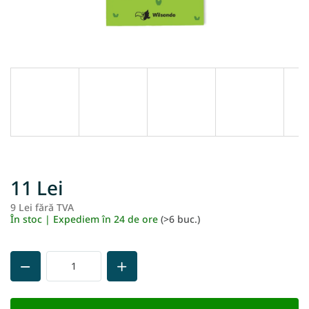
11 Lei
9 Lei fără TVA
Ev
În stoc | Expediem în 24 de ore
(>6 buc.)
pr