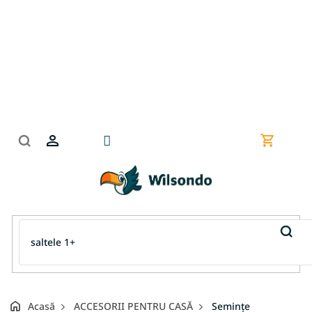
Treci
la
conținut
Coş
de
cumpără
Acasă
ACCESORII PENTRU CASĂ
Semințe