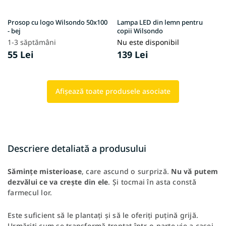
Prosop cu logo Wilsondo 50x100
Lampa LED din lemn pentru
- bej
copii Wilsondo
1-3 săptămâni
Nu este disponibil
55 Lei
139 Lei
Afişează toate produsele asociate
Descriere detaliată a produsului
Sămințe misterioase
, care ascund o surpriză.
Nu vă putem
dezvălui ce va crește din ele
. Și tocmai în asta constă
farmecul lor.
Este suficient să le plantați și să le oferiți puțină grijă.
Urmăriți cum se transformă treptat într-o parte vie a casei