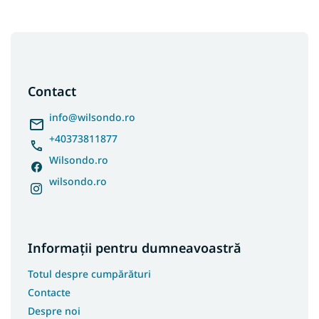
S
u
b
s
Contact
o
l
info
@
wilsondo.ro
+40373811877
Wilsondo.ro
wilsondo.ro
Informații pentru dumneavoastră
Totul despre cumpărături
Contacte
Despre noi