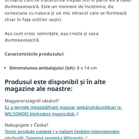
dumneavoastră. Este un moment de încetinire, de
conexiune cu natura și un mic miracol care se formează
chiar în fața ochilor voștri.
Așa cum cresc semințele, așa crește și casa
dumneavoastră.
Caracteristicile produsului:
Dimensiunea ambalajului (lxh):
8 x 14 cm
Produsul este disponibil și în alte
magazine ale noastre:
Magyarországról vásárol?
Ez a termék megtalálható magyar webáruházunkban is:
WILSONDO titokzatos magocskái
↗
Nakupujete z Česka?
Tento produkt najdete i v našem českém internetovém
obchodě: Tajemná semínka Wilsondo
↗