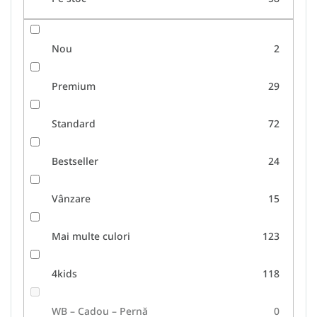
u
i
Nou
2
Premium
29
Standard
72
Bestseller
24
Vânzare
15
Mai multe culori
123
4kids
118
WB – Cadou – Pernă
0