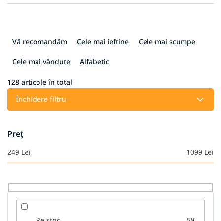
S
e
Vă recomandăm
Cele mai ieftine
Cele mai scumpe
l
e
Cele mai vândute
Alfabetic
c
t
128
articole în total
a
Închidere filtru
r
e
a
Preţ
p
r
249
Lei
1099
Lei
o
d
u
s
u
l
Pe stoc
58