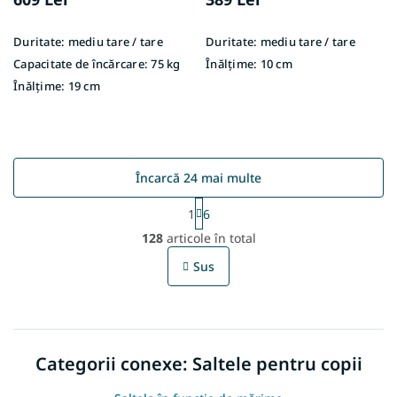
Duritate:
mediu tare / tare
Duritate:
mediu tare / tare
Capacitate de încărcare:
75 kg
Înălțime:
10 cm
Înălțime:
19 cm
Încarcă 24 mai multe
P
1
6
a
C
g
128
articole în total
o
i
n
n
Sus
t
a
r
r
e
o
l
u
Categorii conexe: Saltele pentru copii
l
l