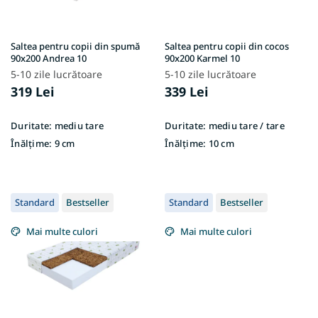
o
d
u
Saltea pentru copii din spumă
Saltea pentru copii din cocos
s
90x200 Andrea 10
90x200 Karmel 10
e
5-10 zile lucrătoare
5-10 zile lucrătoare
319 Lei
339 Lei
Duritate:
mediu tare
Duritate:
mediu tare / tare
Înălțime:
9 cm
Înălțime:
10 cm
Standard
Bestseller
Standard
Bestseller
Mai multe culori
Mai multe culori