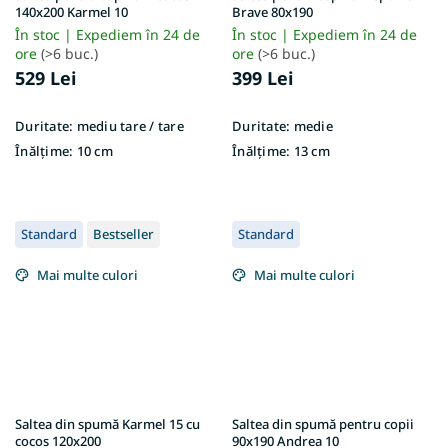
140x200 Karmel 10
Brave 80x190
În stoc | Expediem în 24 de
În stoc | Expediem în 24 de
ore
(>6 buc.)
ore
(>6 buc.)
529 Lei
399 Lei
Duritate:
mediu tare / tare
Duritate:
medie
Înălțime:
10 cm
Înălțime:
13 cm
Standard
Bestseller
Standard
Mai multe culori
Mai multe culori
Saltea din spumă Karmel 15 cu
Saltea din spumă pentru copii
cocos 120x200
90x190 Andrea 10