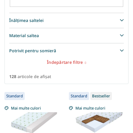
Înălțimea saltelei
Material saltea
Potrivit pentru somieră
Îndepărtare filtre
128
articole de afişat
L
Standard
Standard
Bestseller
i
s
Mai multe culori
Mai multe culori
t
ă
p
r