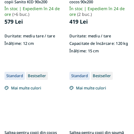
copii Sanito KID 90x200
cocos 90x200
În stoc | Expediem în 24 de
În stoc | Expediem în 24 de
ore
(>6 buc.)
ore
(2 buc.)
579 Lei
419 Lei
Duritate:
mediu tare / tare
Duritate:
mediu / tare
Înălțime:
12 cm
Capacitate de încărcare:
120 kg
Înălțime:
15 cm
Standard
Bestseller
Standard
Bestseller
Mai multe culori
Mai multe culori
Saltea pentru copii din cocos
Saltea pentru copii din spumă