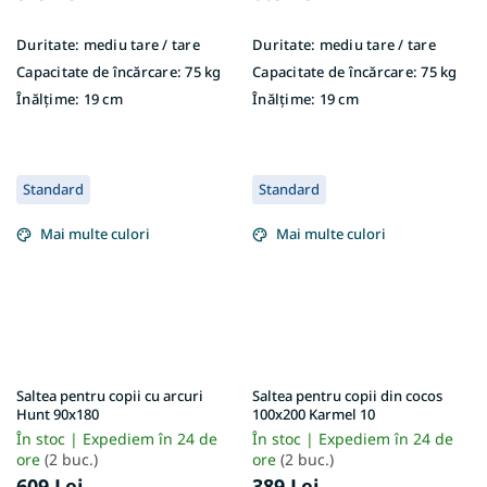
Duritate:
mediu tare / tare
Duritate:
mediu tare / tare
Capacitate de încărcare:
75 kg
Capacitate de încărcare:
75 kg
Înălțime:
19 cm
Înălțime:
19 cm
Standard
Standard
Mai multe culori
Mai multe culori
Saltea pentru copii cu arcuri
Saltea pentru copii din cocos
Hunt 90x180
100x200 Karmel 10
În stoc | Expediem în 24 de
În stoc | Expediem în 24 de
ore
(2 buc.)
ore
(2 buc.)
609 Lei
389 Lei