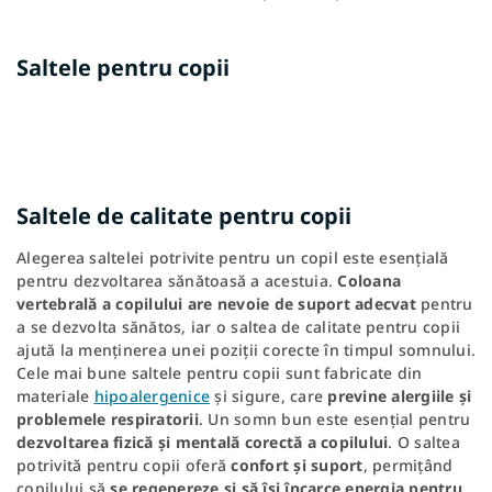
Saltele pentru copii
Saltele de calitate pentru copii
Alegerea saltelei potrivite pentru un copil este esențială
pentru dezvoltarea sănătoasă a acestuia.
Coloana
vertebrală a copilului are nevoie de suport adecvat
pentru
a se dezvolta sănătos, iar o saltea de calitate pentru copii
ajută la menținerea unei poziții corecte în timpul somnului.
Cele mai bune saltele pentru copii sunt fabricate din
materiale
hipoalergenice
și sigure, care
previne alergiile și
problemele respiratorii
. Un somn bun este esențial pentru
dezvoltarea fizică și mentală corectă a copilului
. O saltea
potrivită pentru copii oferă
confort și suport
, permițând
copilului să
se regenereze și să își încarce energia pentru