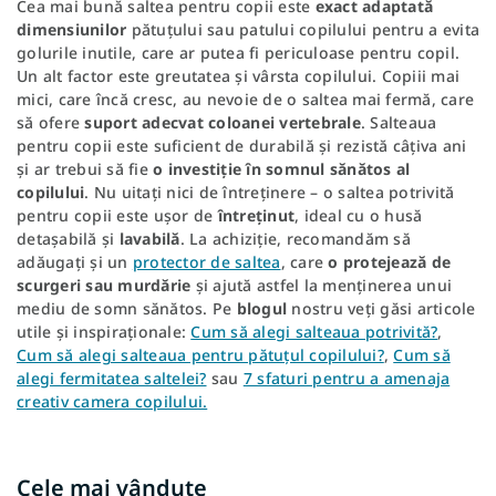
Cea mai bună saltea pentru copii este
exact adaptată
dimensiunilor
pătuțului sau patului copilului pentru a evita
golurile inutile, care ar putea fi periculoase pentru copil.
Un alt factor este greutatea și vârsta copilului. Copiii mai
mici, care încă cresc, au nevoie de o saltea mai fermă, care
să ofere
suport adecvat coloanei vertebrale
. Salteaua
pentru copii este suficient de durabilă și rezistă câțiva ani
și ar trebui să fie
o investiție în somnul sănătos al
copilului
. Nu uitați nici de întreținere – o saltea potrivită
pentru copii este ușor de
întreținut
, ideal cu o husă
detașabilă și
lavabilă
. La achiziție, recomandăm să
adăugați și un
protector de saltea
, care
o
protejează de
scurgeri sau murdărie
și ajută astfel la menținerea unui
mediu de somn sănătos. Pe
blogul
nostru veți găsi articole
utile și inspiraționale:
Cum să alegi salteaua potrivită?
,
Cum să alegi salteaua pentru pătuțul copilului?
,
Cum să
alegi fermitatea saltelei?
sau
7 sfaturi pentru a amenaja
creativ camera copilului.
Cele mai vândute