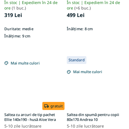
Vera
În stoc | Expediem în 24 de
În stoc | Expediem în 24 de
ore
(1 buc.)
ore
(>6 buc.)
319 Lei
499 Lei
Duritate:
medie
Înălțime:
8 cm
Înălțime:
9 cm
Standard
Mai multe culori
Mai multe culori
gratuit
Saltea cu arcuri de tip pachet
Saltea din spumă pentru copii
Ellie 140x190 - husă Aloe Vera
80x170 Andrea 10
5-10 zile lucrătoare
5-10 zile lucrătoare