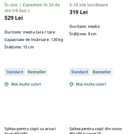
În stoc | Expediem în 24 de
5-10 zile lucrătoare
ore
(>6 buc.)
319 Lei
529 Lei
Duritate:
medie
Duritate:
mediu tare / tare
Înălțime:
9 cm
Capacitate de încărcare:
120 kg
Înălțime:
15 cm
Standard
Bestseller
Standard
Bestseller
Mai multe culori
Mai multe culori
Saltea pentru copii cu arcuri
Saltea pentru copii din cocos
Hunt 80x180
90x190 Karmel 10