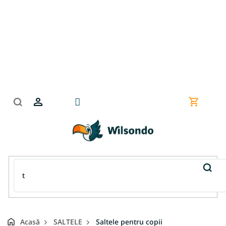
Treci
la
conținut
Coş
de
cumpără
Acasă
SALTELE
Saltele pentru copii