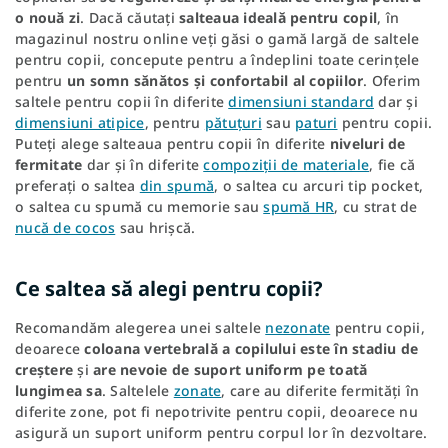
o nouă zi
. Dacă căutați
salteaua ideală pentru copil
, în
magazinul nostru online veți găsi o gamă largă de saltele
pentru copii, concepute pentru a îndeplini toate cerințele
pentru
un somn sănătos și confortabil al copiilor
. Oferim
saltele pentru copii în diferite
dimensiuni standard
dar și
dimensiuni atipice
, pentru
pătuțuri
sau
paturi
pentru copii.
Puteți alege salteaua pentru copii în diferite
niveluri de
fermitate
dar și în diferite
compoziții de materiale
, fie că
preferați o saltea
din spumă
, o saltea cu arcuri tip pocket,
o saltea cu spumă cu memorie sau
spumă HR
, cu strat de
nucă de cocos
sau hrișcă.
Ce saltea să alegi pentru copii?
Recomandăm alegerea unei saltele
nezonate
pentru copii,
deoarece
coloana vertebrală a copilului este în stadiu de
creștere
și
are nevoie de suport uniform pe toată
lungimea sa
. Saltelele
zonate
, care au diferite fermități în
diferite zone, pot fi nepotrivite pentru copii, deoarece nu
asigură un suport uniform pentru corpul lor în dezvoltare.