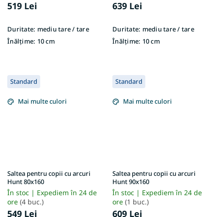
519 Lei
639 Lei
Duritate:
mediu tare / tare
Duritate:
mediu tare / tare
Înălțime:
10 cm
Înălțime:
10 cm
Standard
Standard
Mai multe culori
Mai multe culori
Saltea pentru copii cu arcuri
Saltea pentru copii cu arcuri
Hunt 80x160
Hunt 90x160
În stoc | Expediem în 24 de
În stoc | Expediem în 24 de
ore
(4 buc.)
ore
(1 buc.)
549 Lei
609 Lei