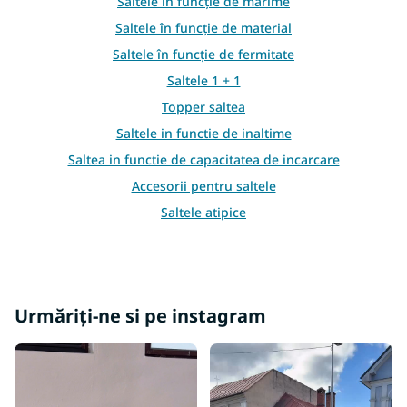
i
Saltele în funcție de mărime
s
Saltele în funcție de material
t
ă
Saltele în funcție de fermitate
r
Saltele 1 + 1
i
l
Topper saltea
o
Saltele in functie de inaltime
r
Saltea in functie de capacitatea de incarcare
Accesorii pentru saltele
Saltele atipice
Alte saltele
Urmăriți-ne si pe instagram