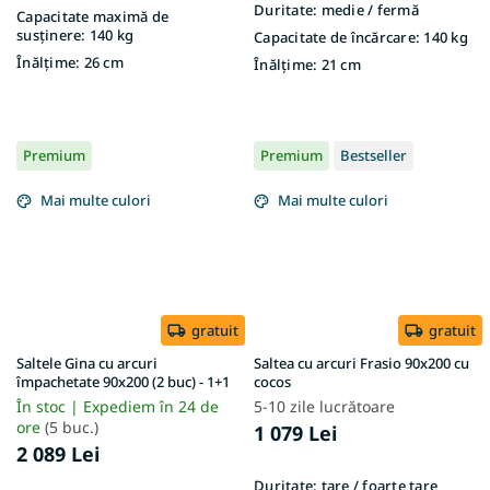
Duritate:
medie / fermă
Capacitate maximă de
susținere:
140 kg
Capacitate de încărcare:
140 kg
Înălțime:
26 cm
Înălțime:
21 cm
Premium
Premium
Bestseller
Mai multe culori
Mai multe culori
gratuit
gratuit
Saltele Gina cu arcuri
Saltea cu arcuri Frasio 90x200 cu
împachetate 90x200 (2 buc) - 1+1
cocos
În stoc | Expediem în 24 de
5-10 zile lucrătoare
ore
(5 buc.)
1 079 Lei
2 089 Lei
Duritate:
tare / foarte tare