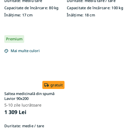
Duritate:
mediu tare
Duritate:
mediu tare / tare
Capacitate de încărcare:
80 kg
Capacitate de încărcare:
100 kg
Înălțime:
17 cm
Înălțime:
18 cm
Premium
Mai multe culori
gratuit
Saltea medicinală din spumă
Lavior 90x200
5-10 zile lucrătoare
1 309 Lei
Duritate:
medie / tare