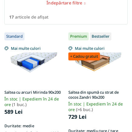
Îndepărtare filtre
17
articole de afişat
L
Standard
Premium
Bestseller
i
s
Mai multe culori
Mai multe culori
t
+ Cadou gratuit
ă
p
r
o
d
u
Saltea cu arcuri Mirinda 90x200
Saltea din spumă cu strat de
s
cocos Zandri 90x200
În stoc | Expediem în 24 de
e
În stoc | Expediem în 24 de
ore
(1 buc.)
ore
(>6 buc.)
589 Lei
729 Lei
Duritate:
medie
Duritate:
mediu tare / tare