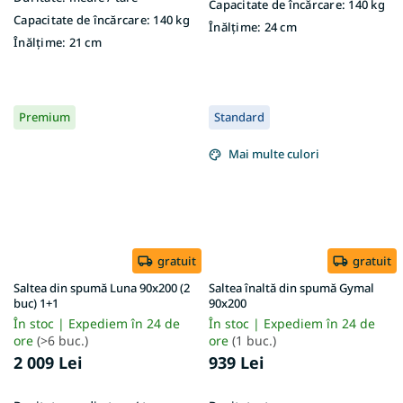
Capacitate de încărcare:
140 kg
Capacitate de încărcare:
140 kg
Înălțime:
24 cm
Înălțime:
21 cm
Premium
Standard
Mai multe culori
gratuit
gratuit
Saltea din spumă Luna 90x200 (2
Saltea înaltă din spumă Gymal
buc) 1+1
90x200
În stoc | Expediem în 24 de
În stoc | Expediem în 24 de
ore
(>6 buc.)
ore
(1 buc.)
2 009 Lei
939 Lei