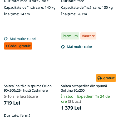
Duritate:
mediu tare / tare
Duritate:
tare
Capacitate de încărcare:
140 kg
Capacitate de încărcare:
130 kg
Înălțime:
24 cm
Înălțime:
26 cm
Premium
Vânzare
Mai multe culori
+ Cadou gratuit
Mai multe culori
gratuit
Saltea înaltă din spumă Orion
Saltea ortopedică din spumă
90x200x26 - husă Cashmere
Softina 90x200
5-10 zile lucrătoare
În stoc | Expediem în 24 de
ore
(3 buc.)
719 Lei
1 379 Lei
Duritate:
fermă