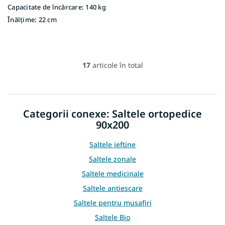
Capacitate de încărcare:
140 kg
Înălțime:
22 cm
17
articole în total
C
o
n
t
r
Categorii conexe: Saltele ortopedice
o
90x200
l
u
l
Saltele ieftine
l
Saltele zonale
i
s
Saltele medicinale
t
Saltele antiescare
ă
r
Saltele pentru musafiri
i
Saltele Bio
l