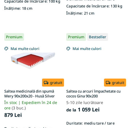
Capacitate de încărcare:
100 kg
Capacitate de încărcare:
130 kg
Înălțime:
18 cm
Înălțime:
21 cm
Premium
Premium
Bestseller
Mai multe culori
Mai multe culori
gratuit
gratuit
Saltea medicinală din spumă
Saltea cu arcuri împachetate cu
Mery 90x200x20 - Husă Silver
cocos Gina 90x200
În stoc | Expediem în 24 de
5-10 zile lucrătoare
ore
(3 buc.)
1 059 Lei
de la
879 Lei
Duritate:
mediu tare / tare