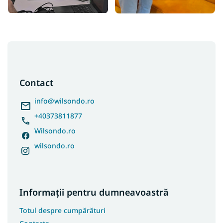
S
u
b
s
Contact
o
l
info
@
wilsondo.ro
+40373811877
Wilsondo.ro
wilsondo.ro
Informații pentru dumneavoastră
Totul despre cumpărături