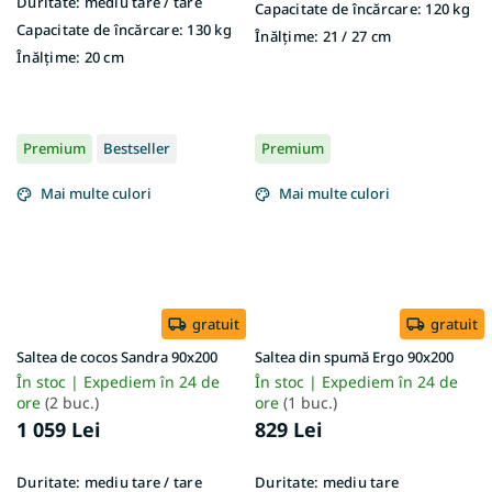
Duritate:
mediu tare / tare
Capacitate de încărcare:
120 kg
Capacitate de încărcare:
130 kg
Înălțime:
21 / 27 cm
Înălțime:
20 cm
Premium
Bestseller
Premium
Mai multe culori
Mai multe culori
gratuit
gratuit
Saltea de cocos Sandra 90x200
Saltea din spumă Ergo 90x200
În stoc | Expediem în 24 de
În stoc | Expediem în 24 de
ore
(2 buc.)
ore
(1 buc.)
1 059 Lei
829 Lei
Duritate:
mediu tare / tare
Duritate:
mediu tare