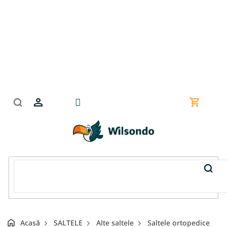
Treci
la
conținut
Coş
de
cumpără
Acasă
SALTELE
Alte saltele
Saltele ortopedice