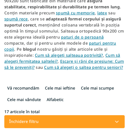
90x200 sunt fabricate din materiale care
asigură
stabilitate, respirabilitate și durabilitate pe termen lung
.
Conțin materiale precum
spumă cu memorie
,
latex
sau
spumă rece
, care se
adaptează formei corpului și asigură
suportul corect
, menținând coloana vertebrală în poziția
optimă în timpul somnului. Salteaua ortopedică 90x200 cm
este alegerea ideală pentru
paturi de o persoană
compacte, dar și pentru unele modele de
paturi pentru
copii
.
Pe
blogul
nostru găsiți și alte articole utile și
inspiraționale:
Cum să alegeți salteaua potrivită?
,
Cum să
alegeți fermitatea saltelei?
,
Escare și răni de presiune: Cum
să le preveniți?
sau
Cum să alegeți o saltea pentru seniori?
S
e
Vă recomandăm
Cele mai ieftine
Cele mai scumpe
l
e
Cele mai vândute
Alfabetic
c
t
17
articole în total
a
Închidere filtru
r