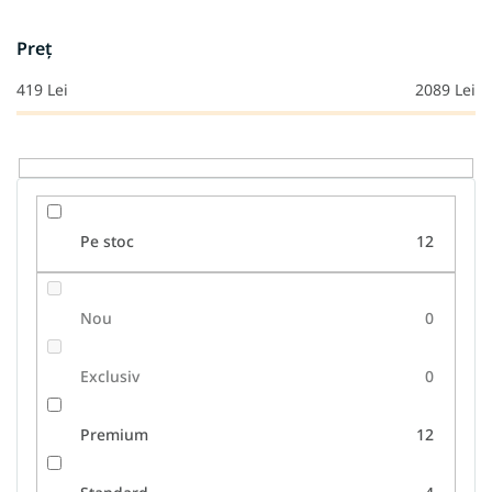
e
a
Preţ
p
r
419
Lei
2089
Lei
o
d
u
s
u
l
Pe stoc
12
u
i
Nou
0
Exclusiv
0
Premium
12