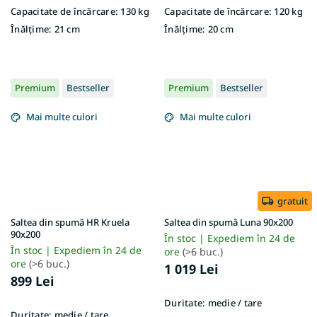
Capacitate de încărcare:
130 kg
Capacitate de încărcare:
120 kg
Înălțime:
21 cm
Înălțime:
20 cm
Premium
Bestseller
Premium
Bestseller
Mai multe culori
Mai multe culori
gratuit
Saltea din spumă HR Kruela
Saltea din spumă Luna 90x200
90x200
În stoc | Expediem în 24 de
În stoc | Expediem în 24 de
ore
(>6 buc.)
ore
(>6 buc.)
1 019 Lei
899 Lei
Duritate:
medie / tare
Duritate:
medie / tare