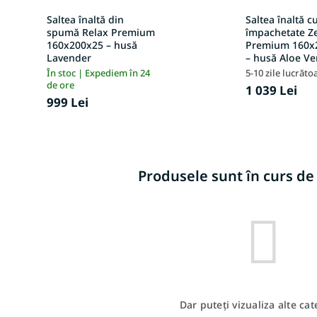
Saltea înaltă din
Saltea înaltă c
spumă Relax Premium
împachetate Z
160x200x25 – husă
Premium 160x
Lavender
– husă Aloe Ve
În stoc | Expediem în 24
5-10 zile lucrăto
de ore
1 039 Lei
999 Lei
Produsele sunt în curs de
Dar puteţi vizualiza alte cat