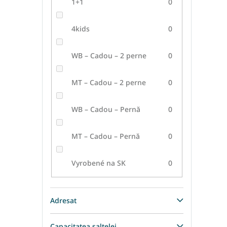
1+1
0
4kids
0
WB – Cadou – 2 perne
0
MT – Cadou – 2 perne
0
WB – Cadou – Pernă
0
MT – Cadou – Pernă
0
Vyrobené na SK
0
Adresat
Capacitatea saltelei