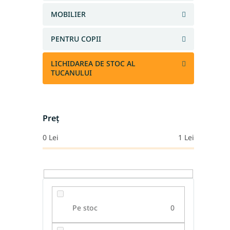
MOBILIER
PENTRU COPII
LICHIDAREA DE STOC AL
TUCANULUI
Preţ
0
Lei
1
Lei
Pe stoc
0