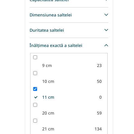
Dimensiunea saltelei
Duritatea saltelei
Înălțimea exactă a saltelei
9 cm
23
10 cm
50
11 cm
0
20 cm
59
21 cm
134