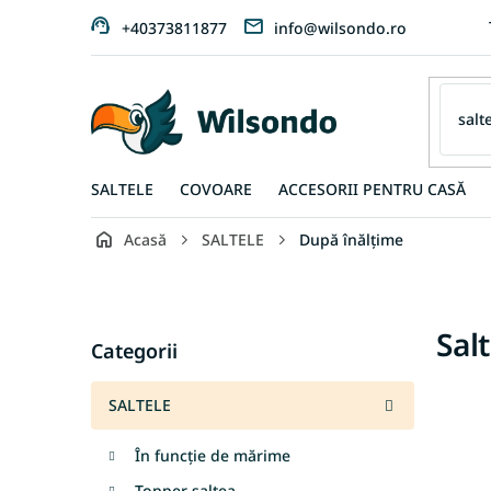
Treci
+40373811877
info@wilsondo.ro
la
conținut
SALTELE
COVOARE
ACCESORII PENTRU CASĂ
Acasă
SALTELE
După înălțime
B
a
r
Sari
Sal
ă
Categorii
peste
l
categorii
a
SALTELE
t
e
În funcție de mărime
r
a
Topper saltea