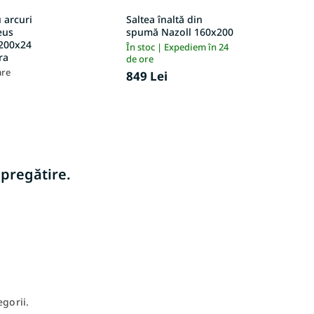
u arcuri
Saltea înaltă din
eus
spumă Nazoll 160x200
200x24
În stoc | Expediem în 24
ra
de ore
are
849 Lei
 pregătire.
egorii.