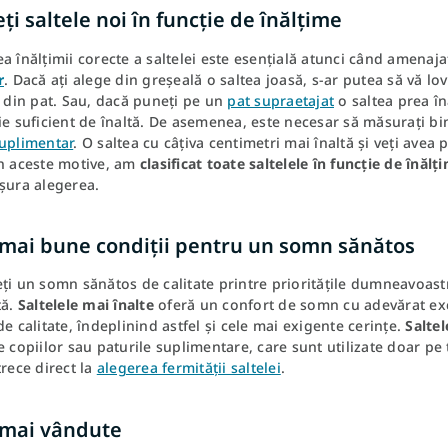
ți saltele noi în funcție de înălțime
a înălțimii corecte a saltelei este esențială atunci când amenaj
r
. Dacă ați alege din greșeală o saltea joasă, s-ar putea să vă lo
i din pat. Sau, dacă puneți pe un
pat supraetajat
o saltea prea în
ie suficient de înaltă. De asemenea, este necesar să măsurați bin
suplimentar
. O saltea cu câțiva centimetri mai înaltă și veți ave
in aceste motive, am
clasificat toate saltelele în funcție de înălț
șura alegerea.
 mai bune condiții pentru un somn sănătos
ți un somn sănătos de calitate printre prioritățile dumneavoastră
tă.
Saltelele mai înalte
oferă un confort de somn cu adevărat ex
de calitate, îndeplinind astfel și cele mai exigente cerințe.
Saltel
e copiilor sau paturile suplimentare, care sunt utilizate doar pe 
trece direct la
alegerea fermității saltelei
.
 mai vândute