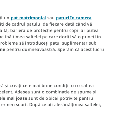
ați un
pat matrimonial
sau
paturi în camera
viți de cadrul patului de fiecare dată când vă
altă, bariera de protecție pentru copii ar putea
e înălțimea saltelei pe care doriți să o puneți în
a probleme să introduceți patul suplimentar sub
ime
pentru dumneavoastră. Sperăm că acest lucru
 și creați cele mai bune condiții cu o saltea
celent. Adesea sunt o combinație de spume și
ele mai joase
sunt de obicei potrivite pentru
termen scurt. După ce ați ales înălțimea saltelei,