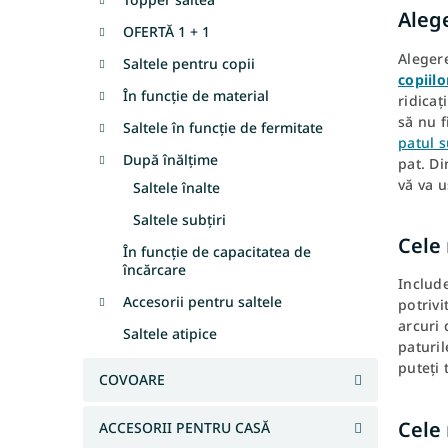
l
Alege
OFERTĂ 1 + 1
ă
Alegere
Saltele pentru copii
copiilo
În funcție de material
ridicaț
să nu f
Saltele în funcție de fermitate
patul 
După înălțime
pat. D
vă va u
Saltele înalte
Saltele subțiri
Cele
În funcție de capacitatea de
încărcare
Include
Accesorii pentru saltele
potrivi
arcuri 
Saltele atipice
paturil
puteți 
COVOARE
Cele
ACCESORII PENTRU CASĂ