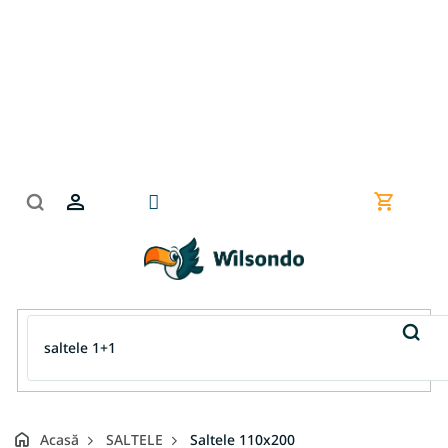
Treci
la
conținut
Coş
de
cumpără
Acasă
SALTELE
Saltele 110x200