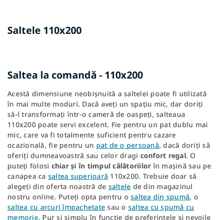
Saltele 110x200
Saltea la comandă - 110x200
Acestă dimensiune neobișnuită a saltelei poate fi utilizată
în mai multe moduri. Dacă aveți un spațiu mic, dar doriți
să-l transformați într-o cameră de oaspeți, salteaua
110x200 poate servi excelent. Fie pentru un pat dublu mai
mic, care va fi totalmente suficient pentru cazare
ocazională, fie pentru un
pat de o persoană
, dacă doriți să
oferiți dumneavoastră sau celor dragi
confort regal
. O
puteți folosi
chiar și în timpul călătoriilor
în mașină sau pe
canapea ca
saltea superioară
110x200. Trebuie doar să
alegeți din oferta noastră de
saltele
de din magazinul
nostru online. Puteți opta pentru o
saltea din spumă
, o
saltea cu arcuri împachetate
sau o
saltea cu spumă cu
memorie
. Pur și simplu în funcție de preferințele și nevoile