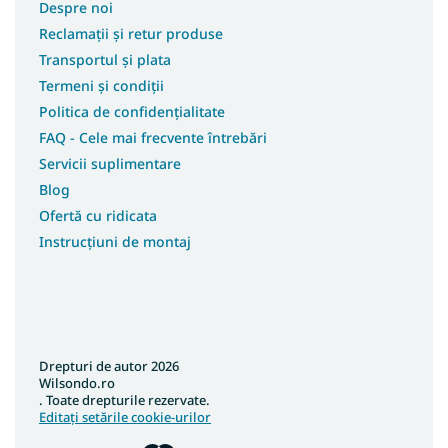
Saltele 85x190
Despre noi
Reclamații și retur produse
Saltele 85x195
Transportul și plata
Saltele 90x160
Termeni și condiții
Saltele 90x185
Politica de confidențialitate
Saltele 90x90
FAQ - Cele mai frecvente întrebări
Saltele 95x200
Servicii suplimentare
Blog
Ofertă cu ridicata
Instrucțiuni de montaj
Drepturi de autor 2026
Wilsondo.ro
. Toate drepturile rezervate.
Editați setările cookie-urilor