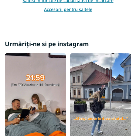
Saltea in functie de capacitatea de incarcare
Accesorii pentru saltele
Saltele atipice
Alte saltele
Saltele 100x100
Urmăriți-ne si pe instagram
Saltele 100x180
Saltele 100x190
Saltele 110x190
Saltele 120x180
Saltele 120x190
Saltele 130x190
Saltele 130x200
Saltele 140x180
Saltele 140x190
Saltele 150x190