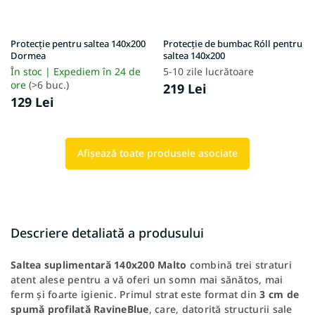
Protecție pentru saltea 140x200
Protecție de bumbac Róll pentru
Dormea
saltea 140x200
În stoc | Expediem în 24 de
5-10 zile lucrătoare
ore
(>6 buc.)
219 Lei
129 Lei
Afişează toate produsele asociate
Descriere detaliată a produsului
Saltea suplimentară 140x200 Malto
combină trei straturi
atent alese pentru a vă oferi un somn mai sănătos, mai
ferm și foarte igienic. Primul strat este format din
3 cm de
spumă profilată RavineBlue
, care, datorită structurii sale