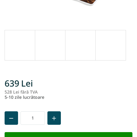
639 Lei
528 Lei fără TVA
Ev
5-10 zile lucrătoare
pr