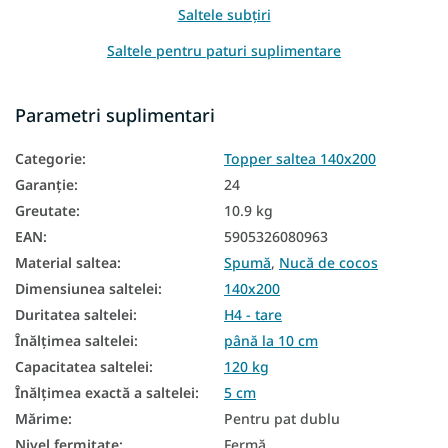
Saltele subțiri
Saltele pentru paturi suplimentare
Saltele pentru șezut
Parametri suplimentari
Saltele pentru canapea
Categorie
:
Topper saltea 140x200
Saltele pentru divan
Garanţie
:
24
Saltele subțiri 140x200
Greutate
:
10.9 kg
EAN
:
5905326080963
Saltele ieftine 140x200
Material saltea
:
Spumă
,
Nucă de cocos
Saltea de top rigidă
Dimensiunea saltelei
:
140x200
Saltea de top de 5 cm
Duritatea saltelei
:
H4 - tare
Înălțimea saltelei
:
până la 10 cm
Capacitatea saltelei
:
120 kg
Înălțimea exactă a saltelei
:
5 cm
Mărime
:
Pentru pat dublu
Nivel fermitate
:
Fermă