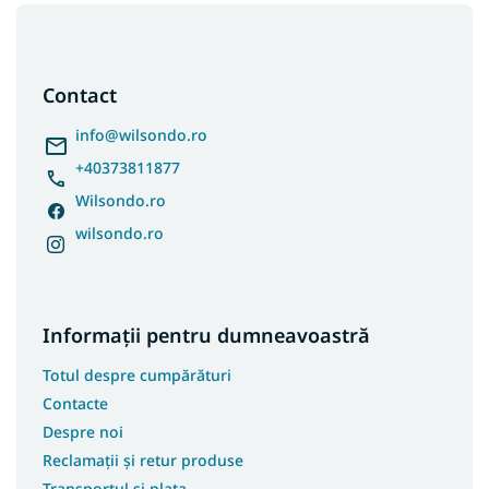
S
u
b
s
Contact
o
l
info
@
wilsondo.ro
+40373811877
Wilsondo.ro
wilsondo.ro
Informații pentru dumneavoastră
Totul despre cumpărături
Contacte
Despre noi
Reclamații și retur produse
Transportul și plata