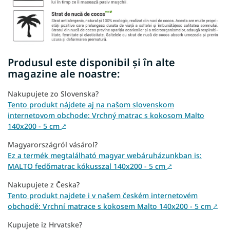
Produsul este disponibil și în alte
magazine ale noastre:
Nakupujete zo Slovenska?
Tento produkt nájdete aj na našom slovenskom
internetovom obchode: Vrchný matrac s kokosom Malto
140x200 - 5 cm
↗
Magyarországról vásárol?
Ez a termék megtalálható magyar webáruházunkban is:
MALTO fedőmatrac kókusszal 140x200 - 5 cm
↗
Nakupujete z Česka?
Tento produkt najdete i v našem českém internetovém
obchodě: Vrchní matrace s kokosem Malto 140x200 - 5 cm
↗
Kupujete iz Hrvatske?