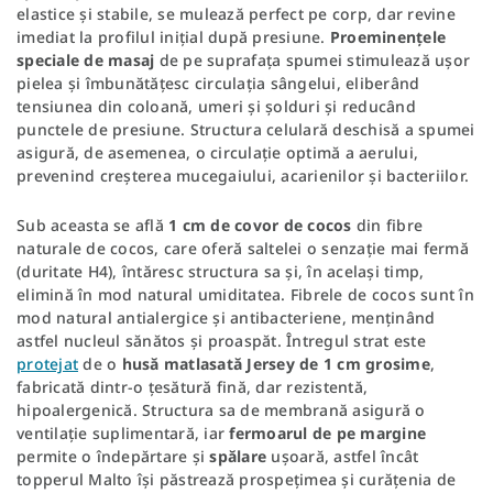
elastice și stabile, se mulează perfect pe corp, dar revine
imediat la profilul inițial după presiune.
Proeminențele
speciale de masaj
de pe suprafața spumei stimulează ușor
pielea și îmbunătățesc circulația sângelui, eliberând
tensiunea din coloană, umeri și șolduri și reducând
punctele de presiune. Structura celulară deschisă a spumei
asigură, de asemenea, o circulație optimă a aerului,
prevenind creșterea mucegaiului, acarienilor și bacteriilor.
Sub aceasta se află
1 cm de covor de cocos
din fibre
naturale de cocos, care oferă saltelei o senzație mai fermă
(duritate H4), întăresc structura sa și, în același timp,
elimină în mod natural umiditatea. Fibrele de cocos sunt în
mod natural antialergice și antibacteriene, menținând
astfel nucleul sănătos și proaspăt. Întregul strat este
protejat
de o
husă matlasată Jersey de 1 cm grosime
,
fabricată dintr-o țesătură fină, dar rezistentă,
hipoalergenică. Structura sa de membrană asigură o
ventilație suplimentară, iar
fermoarul de pe margine
permite o îndepărtare și
spălare
ușoară, astfel încât
topperul Malto își păstrează prospețimea și curățenia de