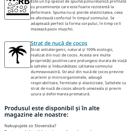
Este un tip special de spumă poliuretanică profilată
cu proeminențe care este foarte rezistentă la
deformare. Spuma nu-și pierde elasticitatea, ceea
ce afectează confortul în timpul somnului. Se
adaptează perfect la forma corpului, în timp ce îi
masează pasiv mușchii.
Strat de nucă de cocos
Strat antialergenic, natural și 100% ecologic,
realizat din nuci de cocos. Acesta are multe
proprietăți pozitive care prelungesc durata de viață
a saltelei și îmbunătățesc calitatea somnului
dumneavoastră. Stratul din nucă de cocos previne
acarienii și microorganismele, adaugă
respirabilitate, fermitate și elasticitate. Saltelele cu
strat de nucă de cocos absorb umezeala și previn
uzura și deformarea prematură.
Produsul este disponibil și în alte
magazine ale noastre:
Nakupujete zo Slovenska?