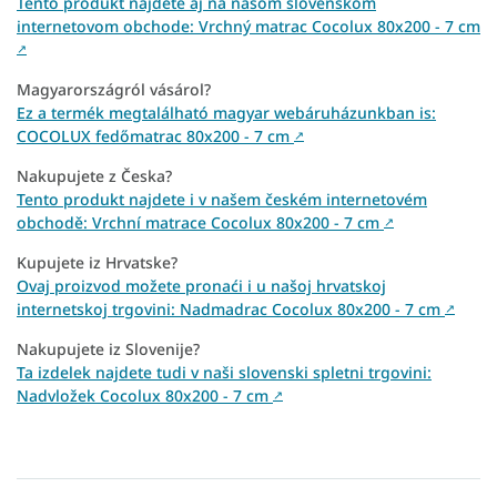
Tento produkt nájdete aj na našom slovenskom
internetovom obchode: Vrchný matrac Cocolux 80x200 - 7 cm
↗
Magyarországról vásárol?
Ez a termék megtalálható magyar webáruházunkban is:
COCOLUX fedőmatrac 80x200 - 7 cm
↗
Nakupujete z Česka?
Tento produkt najdete i v našem českém internetovém
obchodě: Vrchní matrace Cocolux 80x200 - 7 cm
↗
Kupujete iz Hrvatske?
Ovaj proizvod možete pronaći i u našoj hrvatskoj
internetskoj trgovini: Nadmadrac Cocolux 80x200 - 7 cm
↗
Nakupujete iz Slovenije?
Ta izdelek najdete tudi v naši slovenski spletni trgovini:
Nadvložek Cocolux 80x200 - 7 cm
↗