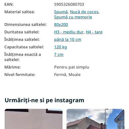
EAN
:
5905326080703
Saltele subțiri 80x200
Material saltea
:
Spumă
,
Nucă de cocos
,
Saltea de top rigidă
Spumă cu memorie
Dimensiunea saltelei
:
80x200
Saltea de top de 7 cm
Duritatea saltelei
:
H3 - mediu dur
,
H4 - tare
Înălțimea saltelei
:
până la 10 cm
Capacitatea saltelei
:
120 kg
Înălțimea exactă a
7 cm
saltelei
:
Mărime
:
Pentru pat simplu
Nivel fermitate
:
Fermă, Moale
Urmăriți-ne si pe instagram