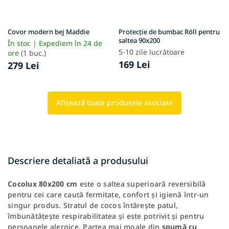
Covor modern bej Maddie
Protecție de bumbac Róll pentru
saltea 90x200
În stoc | Expediem în 24 de
5-10 zile lucrătoare
ore
(1 buc.)
169 Lei
279 Lei
Afişează toate produsele asociate
Descriere detaliată a produsului
Cocolux 80x200 cm
este o saltea superioară reversibilă
pentru cei care caută fermitate, confort și igienă într-un
singur produs. Stratul de cocos întărește patul,
îmbunătățește respirabilitatea și este potrivit și pentru
persoanele alergice. Partea mai moale din
spumă cu