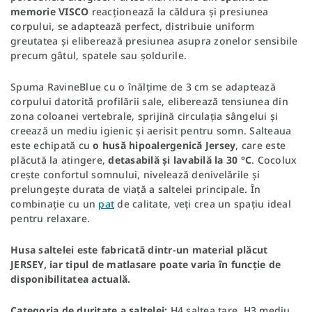
memorie VISCO
reacționează la căldura și presiunea
corpului, se adaptează perfect, distribuie uniform
greutatea și eliberează presiunea asupra zonelor sensibile
precum gâtul, spatele sau șoldurile.
Spuma RavineBlue cu o înălțime de 3 cm se adaptează
corpului datorită profilării sale, eliberează tensiunea din
zona coloanei vertebrale, sprijină circulația sângelui și
creează un mediu igienic și aerisit pentru somn. Salteaua
este echipată cu
o husă hipoalergenică Jersey
, care este
plăcută la atingere,
detasabilă și lavabilă la 30 °C
. Cocolux
crește confortul somnului, nivelează denivelările și
prelungește durata de viață a saltelei principale. În
combinație cu un
pat
de calitate, veți crea un spațiu ideal
pentru relaxare.
Husa saltelei este fabricată dintr-un material plăcut
JERSEY, iar tipul de matlasare poate varia în funcție de
disponibilitatea actuală.
Categoria de duritate a saltelei:
H4 saltea tare, H3 mediu