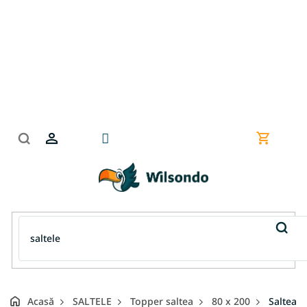
Treci
la
conținut
Coş
de
cumpără
Acasă
SALTELE
Topper saltea
80 x 200
Saltea