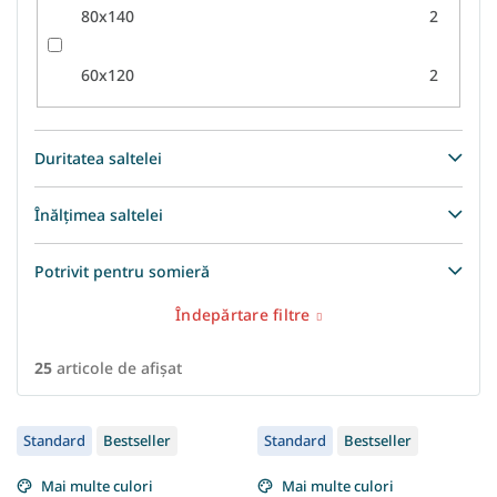
80x140
2
60x120
2
Duritatea saltelei
Înălțimea saltelei
Potrivit pentru somieră
Îndepărtare filtre
25
articole de afişat
L
Standard
Bestseller
Standard
Bestseller
i
s
Mai multe culori
Mai multe culori