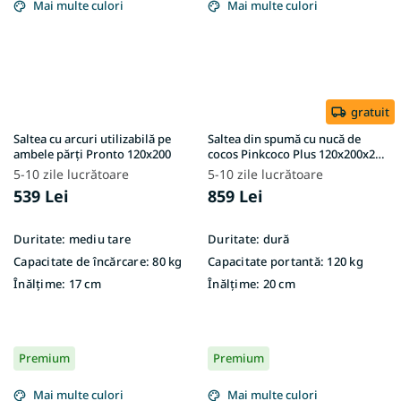
Mai multe culori
Mai multe culori
gratuit
Saltea cu arcuri utilizabilă pe
Saltea din spumă cu nucă de
ambele părți Pronto 120x200
cocos Pinkcoco Plus 120x200x20 -
husă Aloe Vera
5-10 zile lucrătoare
5-10 zile lucrătoare
539 Lei
859 Lei
Duritate:
mediu tare
Duritate:
dură
Capacitate de încărcare:
80 kg
Capacitate portantă:
120 kg
Înălțime:
17 cm
Înălțime:
20 cm
Premium
Premium
Mai multe culori
Mai multe culori