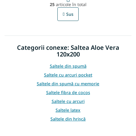
C
g
25
articole în total
o
i
n
n
Sus
t
a
r
r
e
o
l
u
Categorii conexe: Saltea Aloe Vera
l
l
120x200
i
s
Saltele din spumă
t
Saltele cu arcuri pocket
ă
r
Saltele din spumă cu memorie
i
Saltele fibra de cocos
l
o
Saltele cu arcuri
r
Saltele latex
Saltele din hrișcă