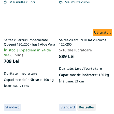
Mai multe culori
Mai multe culori
gratuit
Saltea cu arcuri împachetate
Saltea cu arcuri HERA cu cocos
Queemi 120x200 - husă Aloe Vera
120x200
În stoc | Expediem în 24 de
5-10 zile lucrătoare
ore
(5 buc.)
889 Lei
709 Lei
Duritate:
tare / foarte tare
Duritate:
mediu tare
Capacitate de încărcare:
130 kg
Capacitate de încărcare:
100 kg
Înălțime:
21 cm
Înălțime:
21 cm
Standard
Standard
Bestseller