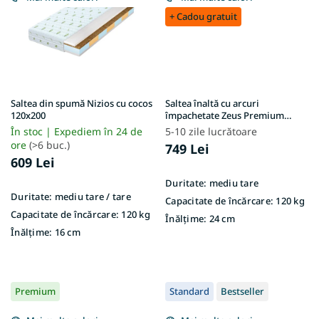
+ Cadou gratuit
Saltea din spumă Nizios cu cocos
Saltea înaltă cu arcuri
120x200
împachetate Zeus Premium
120x200x24 – husă Aloe Vera
În stoc | Expediem în 24 de
5-10 zile lucrătoare
ore
(>6 buc.)
749 Lei
609 Lei
Duritate:
mediu tare
Duritate:
mediu tare / tare
Capacitate de încărcare:
120 kg
Capacitate de încărcare:
120 kg
Înălțime:
24 cm
Înălțime:
16 cm
Premium
Standard
Bestseller