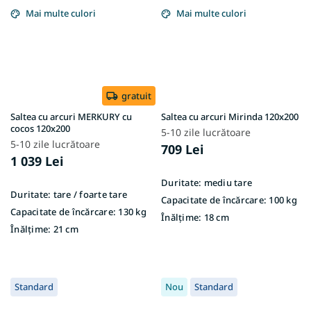
Mai multe culori
Mai multe culori
gratuit
Saltea cu arcuri MERKURY cu
Saltea cu arcuri Mirinda 120x200
cocos 120x200
5-10 zile lucrătoare
5-10 zile lucrătoare
709 Lei
1 039 Lei
Duritate:
mediu tare
Duritate:
tare / foarte tare
Capacitate de încărcare:
100 kg
Capacitate de încărcare:
130 kg
Înălțime:
18 cm
Înălțime:
21 cm
Standard
Nou
Standard