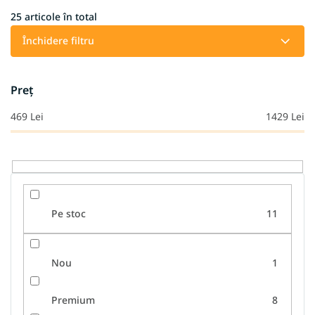
c
t
25
articole în total
a
Închidere filtru
r
e
a
Preţ
p
r
469
Lei
1429
Lei
o
d
u
s
u
l
Pe stoc
11
u
i
Nou
1
Premium
8