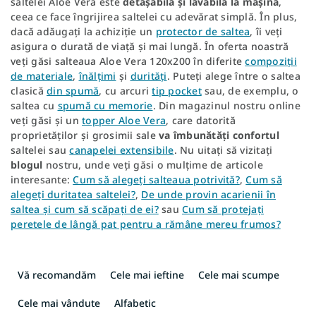
saltelei Aloe Vera este
detașabilă și lavabilă la mașină
,
ceea ce face îngrijirea saltelei cu adevărat simplă. În plus,
dacă adăugați la achiziție un
protector de saltea
, îi veți
asigura o durată de viață și mai lungă. În oferta noastră
veți găsi salteaua Aloe Vera 120x200 în diferite
compoziții
de materiale
,
înălțimi
și
durități
. Puteți alege între o saltea
clasică
din spumă
, cu arcuri
tip pocket
sau, de exemplu, o
saltea cu
spumă cu memorie
. Din magazinul nostru online
veți găsi și un
topper Aloe Vera
, care datorită
proprietăților și grosimii sale
va îmbunătăți confortul
saltelei sau
canapelei extensibile
. Nu uitați să vizitați
blogul
nostru, unde veți găsi o mulțime de articole
interesante:
Cum să alegeți salteaua potrivită?
,
Cum să
alegeți duritatea saltelei?
,
De unde provin acarienii în
saltea și cum să scăpați de ei?
sau
Cum să protejați
peretele de lângă pat pentru a rămâne mereu frumos?
S
e
Vă recomandăm
Cele mai ieftine
Cele mai scumpe
l
e
Cele mai vândute
Alfabetic