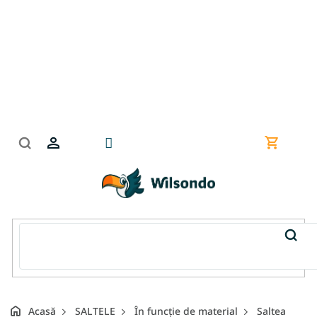
Treci
la
conținut
Coş
de
cumpără
Acasă
SALTELE
În funcție de material
Saltea