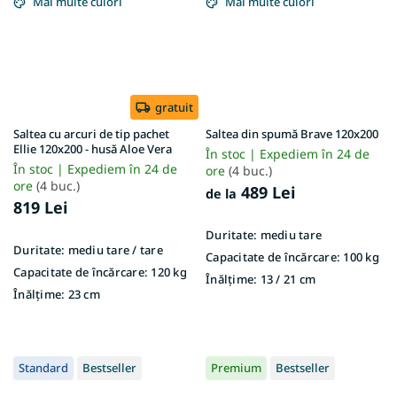
Mai multe culori
Mai multe culori
gratuit
Saltea cu arcuri de tip pachet
Saltea din spumă Brave 120x200
Ellie 120x200 - husă Aloe Vera
În stoc | Expediem în 24 de
În stoc | Expediem în 24 de
ore
(4 buc.)
ore
(4 buc.)
489 Lei
de la
819 Lei
Duritate:
mediu tare
Duritate:
mediu tare / tare
Capacitate de încărcare:
100 kg
Capacitate de încărcare:
120 kg
Înălțime:
13 / 21 cm
Înălțime:
23 cm
Standard
Bestseller
Premium
Bestseller