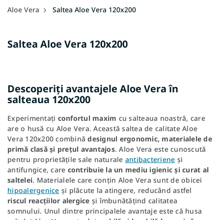
Aloe Vera
Saltea Aloe Vera 120x200
Saltea Aloe Vera 120x200
Descoperiți avantajele Aloe Vera în
salteaua 120x200
Experimentați
confortul maxim
cu salteaua noastră, care
are o husă cu Aloe Vera. Această saltea de calitate Aloe
Vera 120x200 combină
designul ergonomic, materialele de
primă clasă și prețul avantajos
. Aloe Vera este cunoscută
pentru proprietățile sale naturale
antibacteriene
și
antifungice, care
contribuie la un mediu igienic și curat al
saltelei
. Materialele care conțin Aloe Vera sunt de obicei
hipoalergenice
și plăcute la atingere, reducând astfel
riscul reacțiilor alergice
și îmbunătățind calitatea
somnului. Unul dintre principalele avantaje este că husa