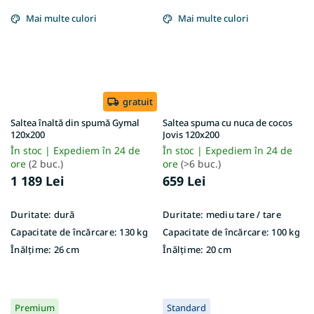
Mai multe culori
Mai multe culori
gratuit
Saltea înaltă din spumă Gymal
Saltea spuma cu nuca de cocos
120x200
Jovis 120x200
În stoc | Expediem în 24 de
În stoc | Expediem în 24 de
ore
(2 buc.)
ore
(>6 buc.)
1 189 Lei
659 Lei
Duritate:
dură
Duritate:
mediu tare / tare
Capacitate de încărcare:
130 kg
Capacitate de încărcare:
100 kg
Înălțime:
26 cm
Înălțime:
20 cm
Premium
Standard