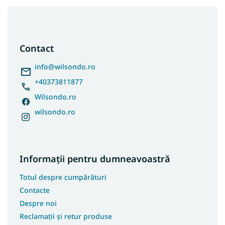
S
u
b
s
Contact
o
l
info
@
wilsondo.ro
+40373811877
Wilsondo.ro
wilsondo.ro
Informații pentru dumneavoastră
Totul despre cumpărături
Contacte
Despre noi
Reclamații și retur produse