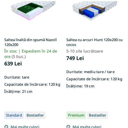
t
ă
p
r
o
d
u
Saltea înaltă din spumă Nazoll
Saltea cu arcuri Hunt 120x200 cu
s
120x200
cocos
e
În stoc | Expediem în 24 de
5-10 zile lucrătoare
ore
(5 buc.)
749 Lei
639 Lei
Duritate:
mediu tare / tare
Duritate:
tare
Capacitate de încărcare:
120 kg
Capacitate de încărcare:
120 kg
Înălțime:
19 cm
Înălțime:
21 cm
Standard
Bestseller
Premium
Bestseller
Mai multe culori
Mai multe culori