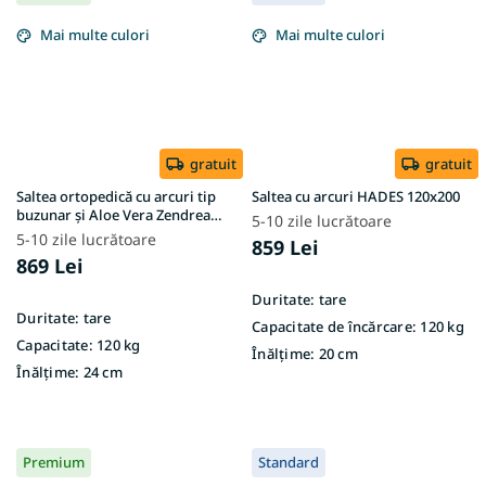
Mai multe culori
Mai multe culori
gratuit
gratuit
Saltea ortopedică cu arcuri tip
Saltea cu arcuri HADES 120x200
buzunar și Aloe Vera Zendream
5-10 zile lucrătoare
120x200
5-10 zile lucrătoare
859 Lei
869 Lei
Duritate:
tare
Duritate:
tare
Capacitate de încărcare:
120 kg
Capacitate:
120 kg
Înălțime:
20 cm
Înălțime:
24 cm
Premium
Standard