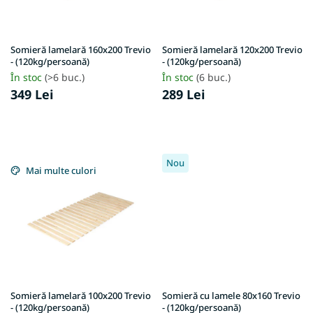
r
s
o
u
d
l
u
u
Somieră lamelară 160x200 Trevio
Somieră lamelară 120x200 Trevio
s
- (120kg/persoană)
- (120kg/persoană)
i
e
În stoc
(>6 buc.)
În stoc
(6 buc.)
349 Lei
289 Lei
Nou
Mai multe culori
Somieră lamelară 100x200 Trevio
Somieră cu lamele 80x160 Trevio
- (120kg/persoană)
- (120kg/persoană)