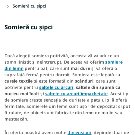
Somieră cu șipci
Somieră cu șipci
Dacă alegeți somiera potrivită, aceasta vă va aduce un
somn liniștit și neîntrerupt. De aceea vă oferim
somiere
din lemn
pentru pat, care sunt
mai dure
și vă oferă o
suprafață fermă pentru dormit. Somiera este legată cu
curele
textile
și este formată din
scânduri
, care sunt
potrivite pentru
saltele
cu arcuri
,
saltele din spumă cu
nucleu mai înalt
și
saltele cu arcuri împachetate
. Acest tip
de somiere crește senzația de duritate a patului și îi oferă
fermitate. Somierele din lemn sunt ușor de depozitat și pot
fi rulate, de obicei sunt fabricate din lemn de molid sau
mesteacăn.
În oferta noastră avem multe
dimensiuni
, depinde doar de