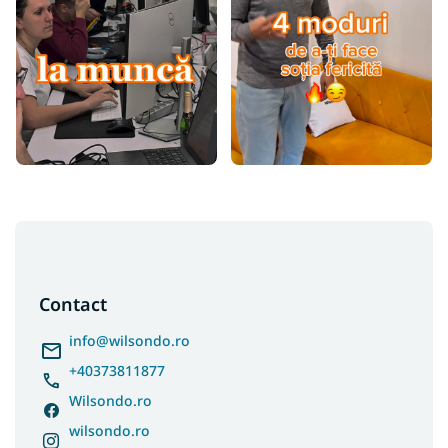
S
u
b
s
Contact
o
l
info
@
wilsondo.ro
+40373811877
Wilsondo.ro
wilsondo.ro