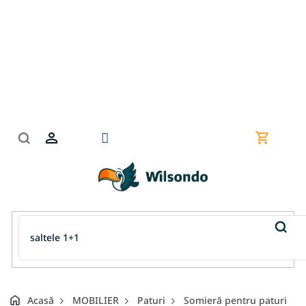
Treci
la
conținut
Coş
de
cumpără
Acasă
MOBILIER
Paturi
Somieră pentru paturi