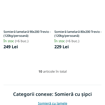
Somieră lamelară 90x200 Trevio -
Somieră lamelară 80x200 Trevio -
(120kg/persoană)
(120kg/persoană)
În stoc
(>6 buc.)
În stoc
(>6 buc.)
249 Lei
229 Lei
10
articole în total
C
o
n
t
r
Categorii conexe: Somieră cu șipci
o
l
Somieră cu lamele
u