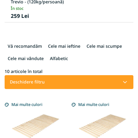
Trevio - (120kg/persoană)
În stoc
259 Lei
S
e
Vă recomandăm
Cele mai ieftine
Cele mai scumpe
l
e
Cele mai vândute
Alfabetic
c
t
10
articole în total
a
Deschidere filtru
r
e
L
a
i
Mai multe culori
Mai multe culori
p
s
r
t
o
ă
d
p
u