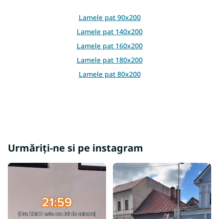
l
l
Lamele pat 90x200
i
Lamele pat 140x200
s
t
Lamele pat 160x200
ă
Lamele pat 180x200
r
i
Lamele pat 80x200
l
o
r
Urmăriți-ne si pe instagram