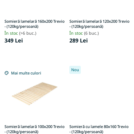
r
s
o
u
d
l
u
u
Somieră lamelară 160x200 Trevio
Somieră lamelară 120x200 Trevio
s
- (120kg/persoană)
- (120kg/persoană)
i
e
În stoc
(>6 buc.)
În stoc
(6 buc.)
349 Lei
289 Lei
Nou
Mai multe culori
Somieră lamelară 100x200 Trevio
Somieră cu lamele 80x160 Trevio
- (120kg/persoană)
- (120kg/persoană)