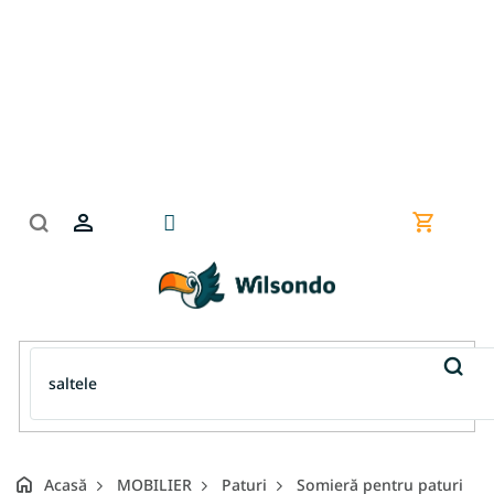
Treci
la
conținut
Coş
de
cumpără
Acasă
MOBILIER
Paturi
Somieră pentru paturi