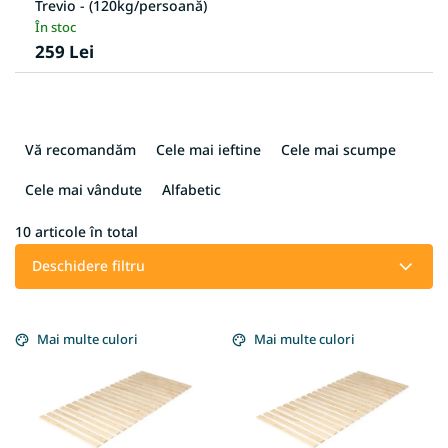
Trevio - (120kg/persoană)
În stoc
259 Lei
S
e
Vă recomandăm
Cele mai ieftine
Cele mai scumpe
l
e
Cele mai vândute
Alfabetic
c
t
10
articole în total
a
Deschidere filtru
r
e
L
a
i
Mai multe culori
Mai multe culori
p
s
r
t
o
ă
d
p
u