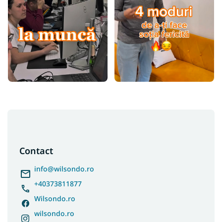
S
u
b
s
Contact
o
l
info
@
wilsondo.ro
+40373811877
Wilsondo.ro
wilsondo.ro