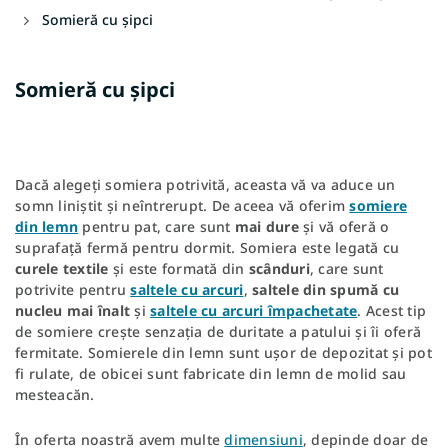
Somieră cu șipci
Somieră cu șipci
Dacă alegeți somiera potrivită, aceasta vă va aduce un
somn liniștit și neîntrerupt. De aceea vă oferim
somiere
din lemn
pentru pat, care sunt
mai dure
și vă oferă o
suprafață fermă pentru dormit. Somiera este legată cu
curele
textile
și este formată din
scânduri
, care sunt
potrivite pentru
saltele
cu arcuri
,
saltele din spumă cu
nucleu mai înalt
și
saltele cu arcuri împachetate
. Acest tip
de somiere crește senzația de duritate a patului și îi oferă
fermitate. Somierele din lemn sunt ușor de depozitat și pot
fi rulate, de obicei sunt fabricate din lemn de molid sau
mesteacăn.
În oferta noastră avem multe
dimensiuni
, depinde doar de