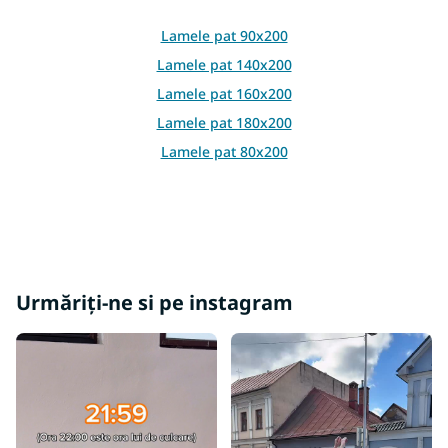
l
l
Lamele pat 90x200
i
Lamele pat 140x200
s
t
Lamele pat 160x200
ă
Lamele pat 180x200
r
i
Lamele pat 80x200
l
o
r
Urmăriți-ne si pe instagram