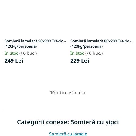
Somieră lamelară 90x200 Trevio -
Somieră lamelară 80x200 Trevio -
(120kg/persoană)
(120kg/persoană)
În stoc
(>6 buc.)
În stoc
(>6 buc.)
249 Lei
229 Lei
10
articole în total
C
o
n
t
r
Categorii conexe: Somieră cu șipci
o
l
Somieră cu lamele
u