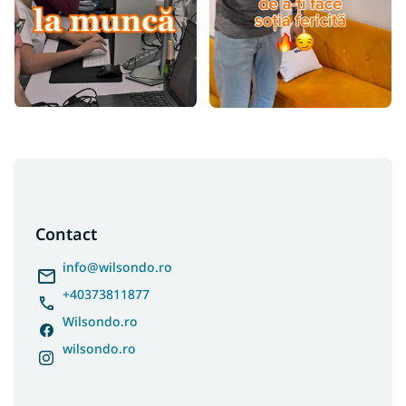
S
u
b
s
Contact
o
l
info
@
wilsondo.ro
+40373811877
Wilsondo.ro
wilsondo.ro