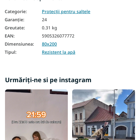
Categorie
:
Protecții pentru saltele
Garanţie
:
24
Greutate
:
0.31 kg
EAN
:
5905326077772
Dimensiunea
:
80x200
Tipul
:
Rezistent la apă
Urmăriți-ne si pe instagram