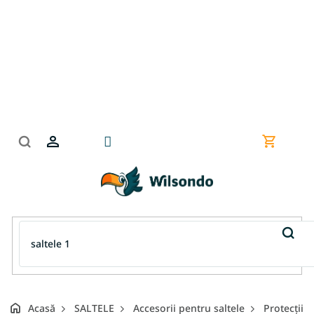
Treci
la
conținut
Coş
de
cumpără
Acasă
SALTELE
Accesorii pentru saltele
Protecții