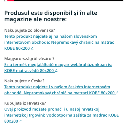
Produsul este disponibil și în alte
magazine ale noastre:
Nakupujete zo Slovenska?
Tento produkt nájdete aj na našom slovenskom
internetovom obchode: Nepremokavý chránič na matrac
KOBE 80x200
↗
Magyarországról vásárol?
Ez a termék megtalálható magyar webáruházunkban is:
KOBE matracvédő 80x200
↗
Nakupujete z Česka?
Tento produkt najdete i v našem českém internetovém
obchodě: Nepromokavý chránič na matraci KOBE 80x200
↗
Kupujete iz Hrvatske?
Ovaj proizvod možete pronaći i u našoj hrvatskoj
internetskoj trgovini: Vodootporna zaštita za madrac KOBE
80x200
↗