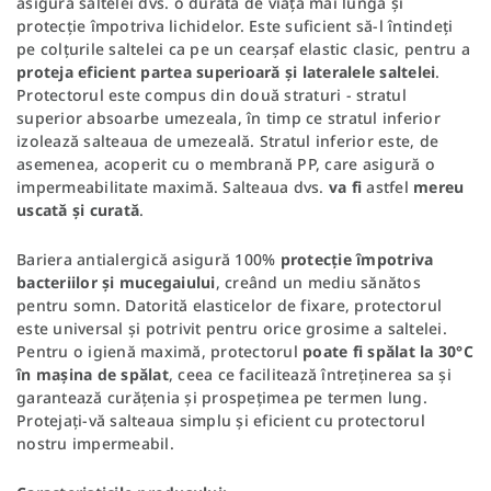
asigura saltelei dvs. o durată de viață mai lungă și
protecție împotriva lichidelor. Este suficient să-l întindeți
pe colțurile saltelei ca pe un cearșaf elastic clasic, pentru a
proteja eficient
partea superioară și lateralele saltelei
.
Protectorul este compus din două straturi - stratul
superior absoarbe umezeala, în timp ce stratul inferior
izolează salteaua de umezeală. Stratul inferior este, de
asemenea, acoperit cu o membrană PP, care asigură o
impermeabilitate maximă. Salteaua dvs.
va fi
astfel
mereu
uscată și curată
.
Bariera antialergică asigură 100%
protecție împotriva
bacteriilor și mucegaiului
, creând un mediu sănătos
pentru somn. Datorită elasticelor de fixare, protectorul
este universal și potrivit pentru orice grosime a saltelei.
Pentru o igienă maximă, protectorul
poate fi spălat la 30°C
în mașina de spălat
, ceea ce facilitează întreținerea sa și
garantează curățenia și prospețimea pe termen lung.
Protejați-vă salteaua simplu și eficient cu protectorul
nostru impermeabil.