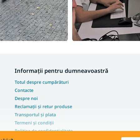
Informații pentru dumneavoastră
Totul despre cumpărături
Contacte
Despre noi
Reclamații și retur produse
Transportul și plata
Termeni și condiții
Politica de confidențialitate
FAQ - Cele mai frecvente întrebări