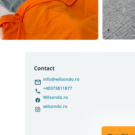
S
u
b
Contact
s
info
@
wilsondo.ro
o
l
+40373811877
Wilsondo.ro
wilsondo.ro