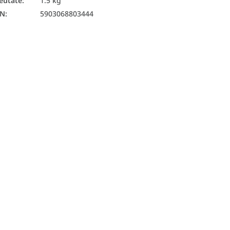
eutate
:
1.5 kg
AN
:
5903068803444