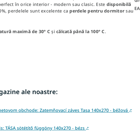
Gr
rfect în orice interior - modern sau clasic. Este
disponibilă
E
 80%, perdelele sunt excelente ca
perdele pentru dormitor
sau
ratură maximă de 30
° C
și
călcată până la 100° C
.
agazine ale noastre:
rnetovom obchode: Zatemňovací záves Tasa 140x270 - béžová
↗
: TÁSA sötétítő függöny 140x270 - bézs
↗