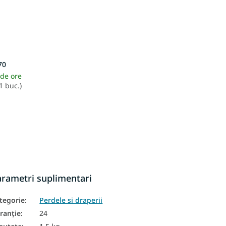
70
 de ore
1 buc.)
arametri suplimentari
tegorie
:
Perdele si draperii
ranţie
:
24