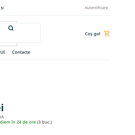
 și retur produse
Transportul și plata
Termeni și condiții
Autentificare
Coş gol
Coş
de
cumpărături
UI
Contacte
i
VA
Evaluare
ediem în 24 de ore
(3 buc.)
preţ: