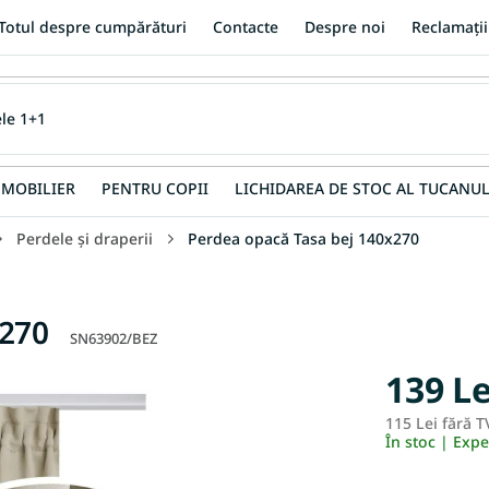
Totul despre cumpărături
Contacte
Despre noi
Reclamații
MOBILIER
PENTRU COPII
LICHIDAREA DE STOC AL TUCANUL
Perdele și draperii
Perdea opacă Tasa bej 140x270
x270
SN63902/BEZ
139 Le
115 Lei fără T
În stoc | Exp