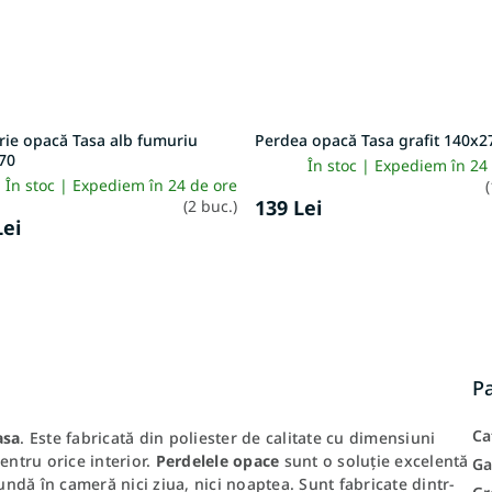
rie opacă Tasa alb fumuriu
Perdea opacă Tasa grafit 140x2
70
În stoc | Expediem în 24
În stoc | Expediem în 24 de ore
(
139 Lei
(2 buc.)
Lei
P
Ca
asa
. Este fabricată din poliester de calitate cu dimensiuni
entru orice interior.
Perdelele opace
sunt o soluție excelentă
Ga
ndă în cameră nici ziua, nici noaptea. Sunt fabricate dintr-