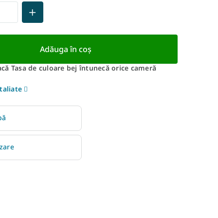
Adăuga în coş
că Tasa de culoare bej întunecă orice cameră
taliate
bă
izare