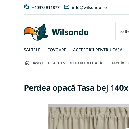
Treci
+40373811877
info@wilsondo.ro
la
conținut
SALTELE
COVOARE
ACCESORII PENTRU CASĂ
Acasă
ACCESORII PENTRU CASĂ
Textile
Perdea opacă Tasa bej 140