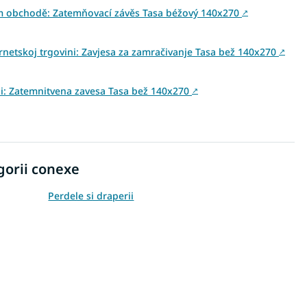
ém obchodě: Zatemňovací závěs Tasa béžový 140x270
↗
ernetskoj trgovini: Zavjesa za zamračivanje Tasa bež 140x270
↗
vini: Zatemnitvena zavesa Tasa bež 140x270
↗
gorii conexe
Perdele si draperii