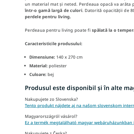
un material mat și neted. Perdeaua opacă va arăta pe
într-o gamă largă de culori
. Datorită opacității de
perdele pentru living.
Perdeaua pentru living poate fi
spălată la o tempe
Caracteristicile produsului:
Dimensiune:
140 x 270 cm
Material:
poliester
Culoare:
bej
Produsul este disponibil și în alte m
Nakupujete zo Slovenska?
Tento produkt nájdete aj na našom slovenskom inte
Magyarországról vásárol?
Ez a termék megtalálható magyar webáruházunkban is
Nakupujete z Česka?