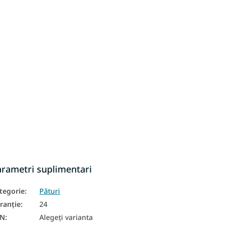
arametri suplimentari
tegorie
:
Pături
ranţie
:
24
AN
:
Alegeţi varianta