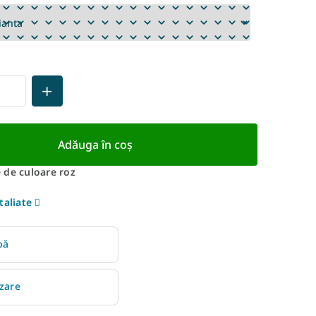
Adăuga în coş
 de culoare roz
taliate
bă
izare