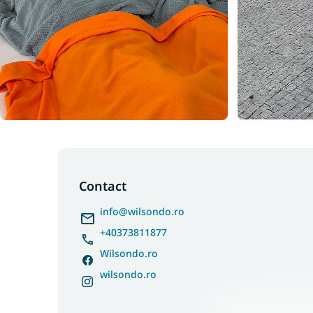
S
u
b
Contact
s
info
@
wilsondo.ro
o
l
+40373811877
Wilsondo.ro
wilsondo.ro