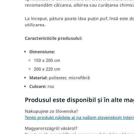
recomandăm călcarea, albirea sau curățarea chimic
La început, pătura poate lăsa puțin puf, însă este 
utilizarea.
Caracteristicile produsului:
Dimensiune:
150 x 200 cm
200 x 220 cm
Material:
poliester, microfibră
Culoare:
roz
Produsul este disponibil și în alte m
Nakupujete zo Slovenska?
Tento produkt nájdete aj na našom slovenskom inte
Magyarországról vásárol?