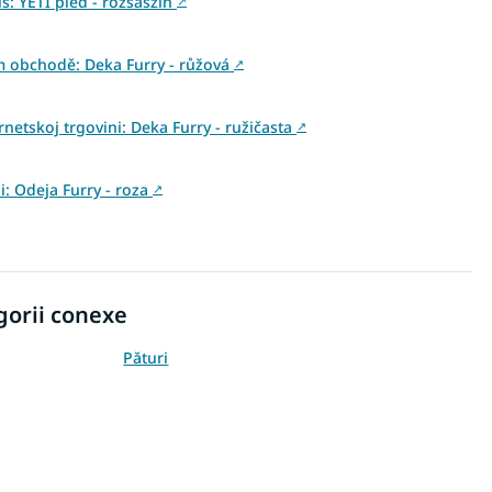
: YETI pléd - rózsaszín
↗
m obchodě: Deka Furry - růžová
↗
netskoj trgovini: Deka Furry - ružičasta
↗
ni: Odeja Furry - roza
↗
gorii conexe
Pături