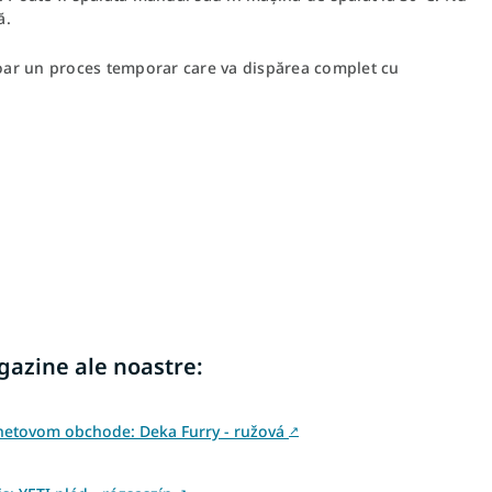
ă.
doar un proces temporar care va dispărea complet cu
agazine ale noastre:
rnetovom obchode: Deka Furry - ružová
↗