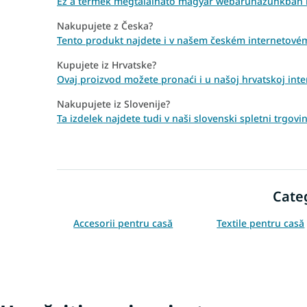
Ez a termék megtalálható magyar webáruházunkban is
Nakupujete z Česka?
Tento produkt najdete i v našem českém internetové
Kupujete iz Hrvatske?
Ovaj proizvod možete pronaći i u našoj hrvatskoj inter
Nakupujete iz Slovenije?
Ta izdelek najdete tudi v naši slovenski spletni trgovi
Cate
Accesorii pentru casă
Textile pentru casă