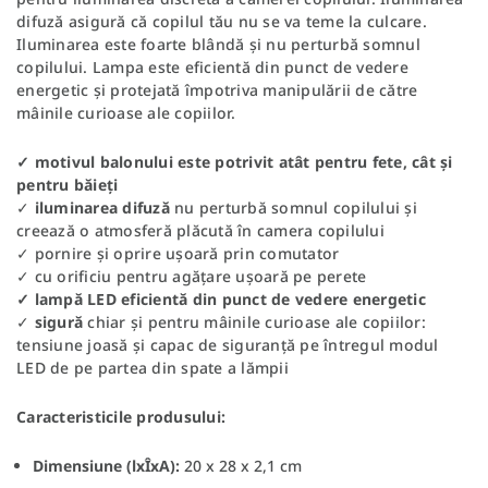
difuză asigură că copilul tău nu se va teme la culcare.
Iluminarea este foarte blândă și nu perturbă somnul
copilului. Lampa este eficientă din punct de vedere
energetic și protejată împotriva manipulării de către
mâinile curioase ale copiilor.
✓ motivul balonului este potrivit atât pentru fete, cât și
pentru băieți
✓
iluminarea difuză
nu perturbă somnul copilului și
creează o atmosferă plăcută în camera copilului
✓ pornire și oprire ușoară prin comutator
✓ cu orificiu pentru agățare ușoară pe perete
✓ lampă LED eficientă din punct de vedere energetic
✓
sigură
chiar și pentru mâinile curioase ale copiilor:
tensiune joasă și capac de siguranță pe întregul modul
LED de pe partea din spate a lămpii
Caracteristicile produsului:
Dimensiune (lxÎxA):
20 x 28 x 2,1 cm