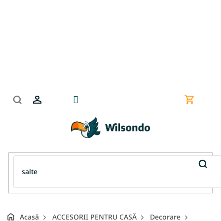
Treci
la
conținut
Coş
de
cumpără
Acasă
ACCESORII PENTRU CASĂ
Decorare