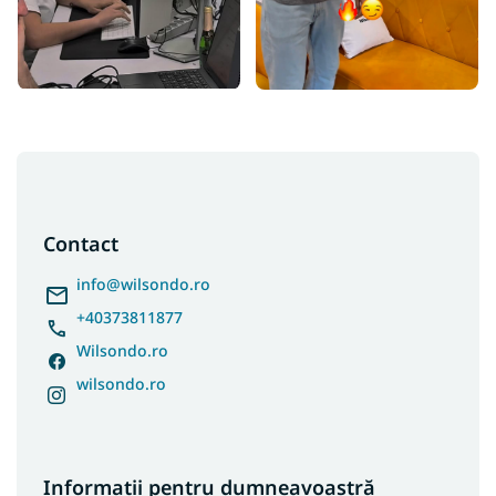
S
u
b
s
Contact
o
l
info
@
wilsondo.ro
+40373811877
Wilsondo.ro
wilsondo.ro
Informații pentru dumneavoastră