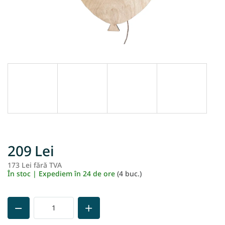
209 Lei
173 Lei fără TVA
Ev
În stoc | Expediem în 24 de ore
(4 buc.)
pr