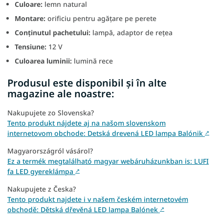
Culoare:
lemn natural
Montare:
orificiu pentru agățare pe perete
Conținutul pachetului:
lampă, adaptor de rețea
Tensiune:
12
V
Culoarea luminii:
lumină rece
Produsul este disponibil și în alte
magazine ale noastre:
Nakupujete zo Slovenska?
Tento produkt nájdete aj na našom slovenskom
internetovom obchode: Detská drevená LED lampa Balónik
↗
Magyarországról vásárol?
Ez a termék megtalálható magyar webáruházunkban is: LUFI
fa LED gyereklámpa
↗
Nakupujete z Česka?
Tento produkt najdete i v našem českém internetovém
obchodě: Dětská dřevěná LED lampa Balónek
↗