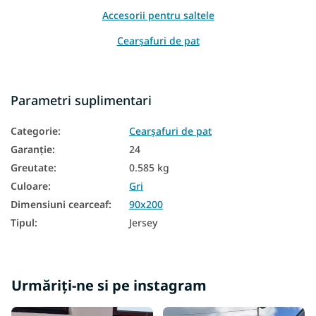
Accesorii pentru saltele
Cearşafuri de pat
Parametri suplimentari
Categorie
:
Cearşafuri de pat
Garanţie
:
24
Greutate
:
0.585 kg
Culoare
:
Gri
Dimensiuni cearceaf
:
90x200
Tipul
:
Jersey
Urmăriți-ne si pe instagram