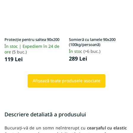
Protecție pentru saltea 90x200
Somieră cu lamele 90x200
(100kg/persoană)
În stoc | Expediem în 24 de
În stoc
(>6 buc.)
ore
(5 buc.)
289 Lei
119 Lei
Afişează toate produsele asociate
Descriere detaliată a produsului
Bucurați-vă de un somn neîntrerupt cu
cearșaful cu elastic