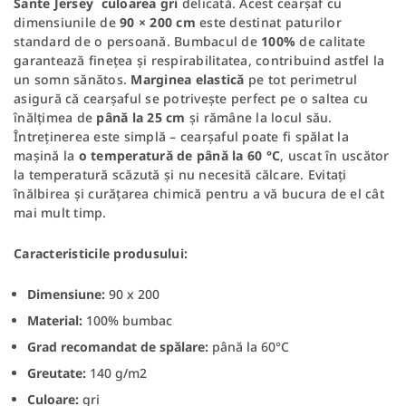
Sante Jersey
culoarea gri
delicată. Acest cearșaf cu
dimensiunile de
90 × 200 cm
este destinat paturilor
standard de o persoană. Bumbacul de
100%
de calitate
garantează finețea și respirabilitatea, contribuind astfel la
un somn sănătos.
Marginea elastică
pe tot perimetrul
asigură că cearșaful se potrivește perfect pe o saltea cu
înălțimea de
până la 25 cm
și rămâne la locul său.
Întreținerea este simplă – cearșaful poate fi spălat la
mașină la
o temperatură de până la 60 °C
, uscat în uscător
la temperatură scăzută și nu necesită călcare. Evitați
înălbirea și curățarea chimică pentru a vă bucura de el cât
mai mult timp.
Caracteristicile produsului:
Dimensiune:
90 x 200
Material:
100% bumbac
Grad recomandat de spălare:
până la 60°C
Greutate:
140 g/m2
Culoare:
gri