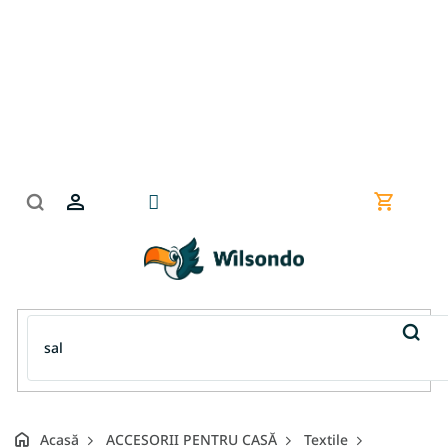
Treci
la
conținut
Coş
de
cumpără
Acasă
ACCESORII PENTRU CASĂ
Textile