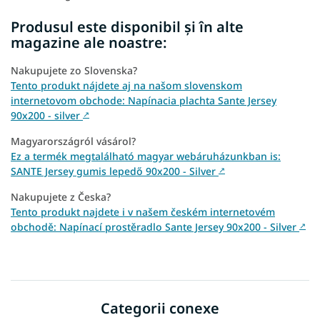
Produsul este disponibil și în alte
magazine ale noastre:
Nakupujete zo Slovenska?
Tento produkt nájdete aj na našom slovenskom
internetovom obchode: Napínacia plachta Sante Jersey
90x200 - silver
↗
Magyarországról vásárol?
Ez a termék megtalálható magyar webáruházunkban is:
SANTE Jersey gumis lepedő 90x200 - Silver
↗
Nakupujete z Česka?
Tento produkt najdete i v našem českém internetovém
obchodě: Napínací prostěradlo Sante Jersey 90x200 - Silver
↗
Categorii conexe