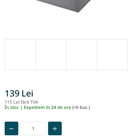
139 Lei
115 Lei fără TVA
Ev
În stoc | Expediem în 24 de ore
(>6 buc.)
pr