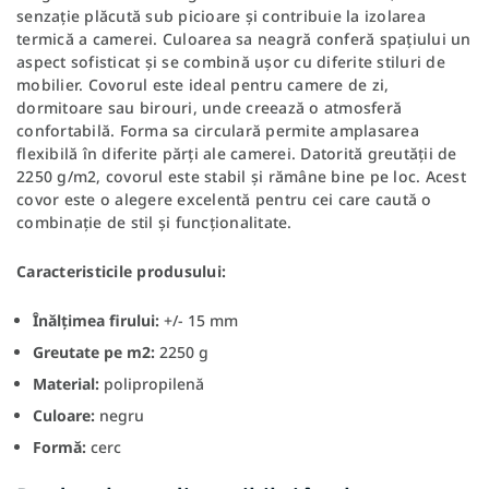
senzație plăcută sub picioare și contribuie la izolarea
termică a camerei. Culoarea sa neagră conferă spațiului un
aspect sofisticat și se combină ușor cu diferite stiluri de
mobilier. Covorul este ideal pentru camere de zi,
dormitoare sau birouri, unde creează o atmosferă
confortabilă. Forma sa circulară permite amplasarea
flexibilă în diferite părți ale camerei. Datorită greutății de
2250 g/m2, covorul este stabil și rămâne bine pe loc. Acest
covor este o alegere excelentă pentru cei care caută o
combinație de stil și funcționalitate.
Caracteristicile produsului:
Înălțimea firului:
+/- 15 mm
Greutate pe m2:
2250 g
Material:
polipropilenă
Culoare:
negru
Formă:
cerc