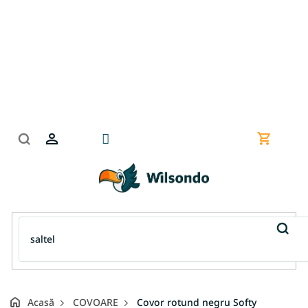
Treci
la
conținut
Coş
de
cumpără
Acasă
COVOARE
Covor rotund negru Softy