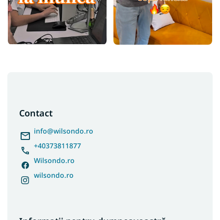
S
u
b
s
Contact
o
l
info
@
wilsondo.ro
+40373811877
Wilsondo.ro
wilsondo.ro