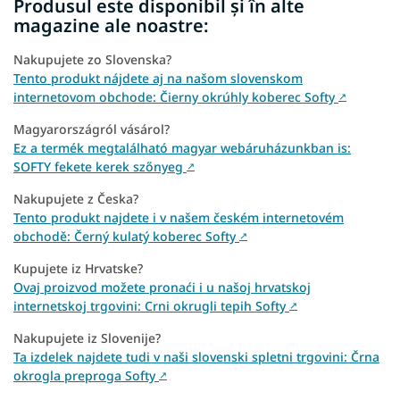
Produsul este disponibil și în alte
magazine ale noastre:
Nakupujete zo Slovenska?
Tento produkt nájdete aj na našom slovenskom
internetovom obchode: Čierny okrúhly koberec Softy
↗
Magyarországról vásárol?
Ez a termék megtalálható magyar webáruházunkban is:
SOFTY fekete kerek szőnyeg
↗
Nakupujete z Česka?
Tento produkt najdete i v našem českém internetovém
obchodě: Černý kulatý koberec Softy
↗
Kupujete iz Hrvatske?
Ovaj proizvod možete pronaći i u našoj hrvatskoj
internetskoj trgovini: Crni okrugli tepih Softy
↗
Nakupujete iz Slovenije?
Ta izdelek najdete tudi v naši slovenski spletni trgovini: Črna
okrogla preproga Softy
↗