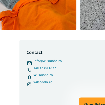
S
u
b
Contact
s
info
@
wilsondo.ro
o
l
+40373811877
Wilsondo.ro
wilsondo.ro
Ciuguliți c