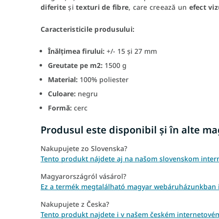
diferite
și
texturi de fibre
, care creează un
efect viz
Caracteristicile produsului:
Înălțimea firului:
+/- 15 și 27 mm
Greutate pe m2:
1500 g
Material:
100% poliester
Culoare:
negru
Formă:
cerc
Produsul este disponibil și în alte m
Nakupujete zo Slovenska?
Tento produkt nájdete aj na našom slovenskom inte
Magyarországról vásárol?
Ez a termék megtalálható magyar webáruházunkban i
Nakupujete z Česka?
Tento produkt najdete i v našem českém internetové