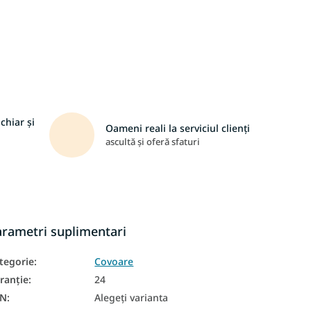
chiar și
Oameni reali la serviciul clienți
ascultă și oferă sfaturi
arametri suplimentari
tegorie
:
Covoare
ranţie
:
24
AN
:
Alegeţi varianta