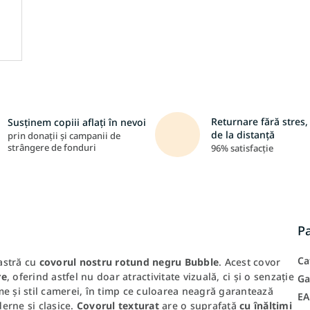
Returnare fără stres, 
Susținem copiii aflați în nevoi
de la distanță
prin donații și campanii de
strângere de fonduri
96% satisfacție
P
Ca
astră cu
covorul nostru rotund negru Bubble
. Acest covor
re
, oferind astfel nu doar atractivitate vizuală, ci și o senzație
Ga
 și stil camerei, în timp ce culoarea neagră garantează
E
erne și clasice.
Covorul texturat
are o suprafață
cu înălțimi