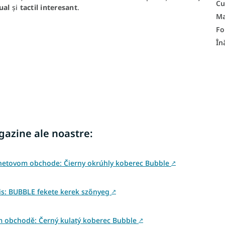
Cu
ual
și
tactil interesant
.
Ma
F
În
agazine ale noastre:
rnetovom obchode: Čierny okrúhly koberec Bubble
↗
s: BUBBLE fekete kerek szőnyeg
↗
m obchodě: Černý kulatý koberec Bubble
↗