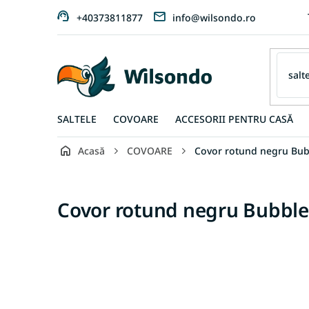
Treci
+40373811877
info@wilsondo.ro
la
conținut
SALTELE
COVOARE
ACCESORII PENTRU CASĂ
Acasă
COVOARE
Covor rotund negru Bub
Covor rotund negru Bubble