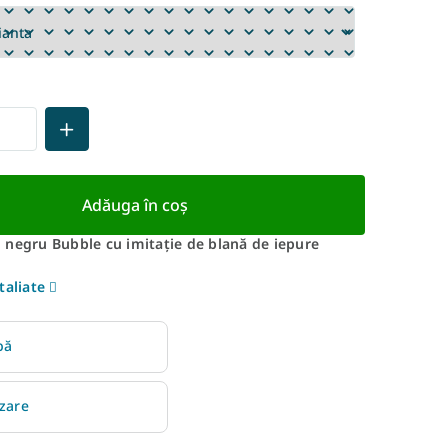
Adăuga în coş
 negru Bubble cu imitație de blană de iepure
taliate
bă
izare