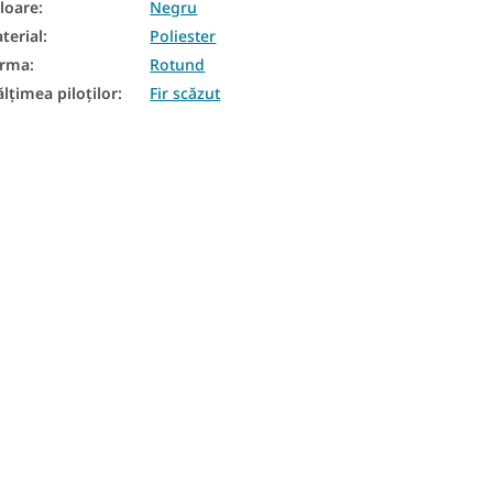
loare
:
Negru
terial
:
Poliester
orma
:
Rotund
ălțimea piloților
:
Fir scăzut