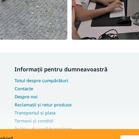
Informații pentru dumneavoastră
Totul despre cumpărături
Contacte
Despre noi
Reclamații și retur produse
Transportul și plata
Termeni și condiții
Politica de confidențialitate
FAQ - Cele mai frecvente întrebări
ookie?