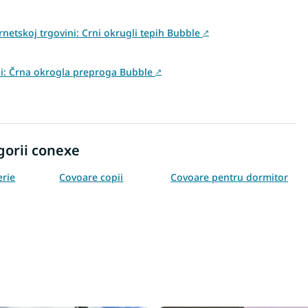
rnetskoj trgovini: Crni okrugli tepih Bubble
↗
vini: Črna okrogla preproga Bubble
↗
gorii conexe
erie
Covoare copii
Covoare pentru dormitor