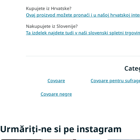
Kupujete iz Hrvatske?
Ovaj proizvod možete pronaći i u našoj hrvatskoj inte
Nakupujete iz Slovenije?
Ta izdelek najdete tudi v naši slovenski spletni trgo
Cate
Covoare
Covoare pentru sufrag
Covoare negre
Urmăriți-ne si pe instagram