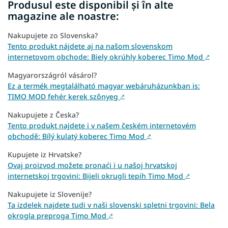
Produsul este disponibil și în alte
magazine ale noastre:
Nakupujete zo Slovenska?
Tento produkt nájdete aj na našom slovenskom
internetovom obchode: Biely okrúhly koberec Timo Mod
↗
Magyarországról vásárol?
Ez a termék megtalálható magyar webáruházunkban is:
TIMO MOD fehér kerek szőnyeg
↗
Nakupujete z Česka?
Tento produkt najdete i v našem českém internetovém
obchodě: Bílý kulatý koberec Timo Mod
↗
Kupujete iz Hrvatske?
Ovaj proizvod možete pronaći i u našoj hrvatskoj
internetskoj trgovini: Bijeli okrugli tepih Timo Mod
↗
Nakupujete iz Slovenije?
Ta izdelek najdete tudi v naši slovenski spletni trgovini: Bela
okrogla preproga Timo Mod
↗