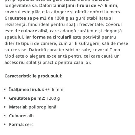
longevitatea sa. Datorită
înălțimii firului de +/- 6 mm
,
covorul este plăcut la atingere și oferă confort la mers.
Greutatea sa pe m2 de 1200 g
asigură stabilitate și
rezistență, fiind ideal pentru spații frecventate. Covorul
este de
culoare albă
, care adaugă curățenie și eleganță
spațiului, iar
forma sa circulară
este potrivită pentru
diferite tipuri de camere, cum ar fi sufragerii, săli de mese
sau terase. Datorită caracteristicilor sale, covorul Timo
Mod este o alegere excelentă pentru cei care caută un
accesoriu stilat și practic pentru casa lor.
Caracteristicile produsului:
Înălțimea firului:
+/- 6 mm
Greutatea pe m2:
1200 g
Material:
polipropilenă
Culoare:
alb
Formă:
cerc