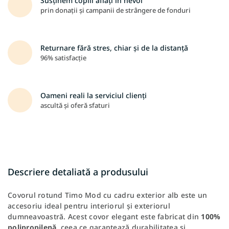
Susținem copiii aflați în nevoi
prin donații și campanii de strângere de fonduri
Returnare fără stres, chiar și de la distanță
96% satisfacție
Oameni reali la serviciul clienți
ascultă și oferă sfaturi
Descriere detaliată a produsului
Covorul rotund Timo Mod cu cadru exterior alb este un
accesoriu ideal pentru interiorul și exteriorul
dumneavoastră. Acest covor elegant este fabricat din
100%
polipropilenă
, ceea ce garantează durabilitatea și