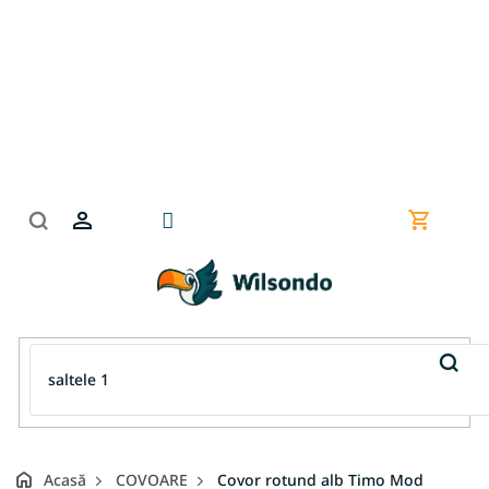
Treci
la
conținut
Coş
de
cumpără
Acasă
COVOARE
Covor rotund alb Timo Mod