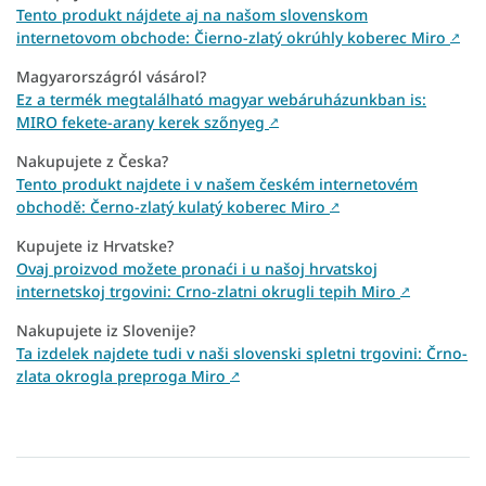
Tento produkt nájdete aj na našom slovenskom
internetovom obchode: Čierno-zlatý okrúhly koberec Miro
↗
Magyarországról vásárol?
Ez a termék megtalálható magyar webáruházunkban is:
MIRO fekete-arany kerek szőnyeg
↗
Nakupujete z Česka?
Tento produkt najdete i v našem českém internetovém
obchodě: Černo-zlatý kulatý koberec Miro
↗
Kupujete iz Hrvatske?
Ovaj proizvod možete pronaći i u našoj hrvatskoj
internetskoj trgovini: Crno-zlatni okrugli tepih Miro
↗
Nakupujete iz Slovenije?
Ta izdelek najdete tudi v naši slovenski spletni trgovini: Črno-
zlata okrogla preproga Miro
↗