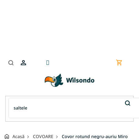
Treci
la
conținut
Coş
de
cumpără
Acasă
COVOARE
Covor rotund negru-auriu Miro