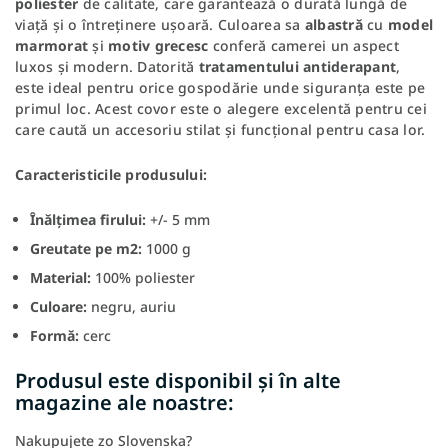
poliester
de calitate, care garantează o durată lungă de
viață și o întreținere ușoară. Culoarea sa
albastră
cu
model
marmorat
și
motiv grecesc
conferă camerei un aspect
luxos și modern. Datorită
tratamentului antiderapant
,
este ideal pentru orice gospodărie unde siguranța este pe
primul loc. Acest covor este o alegere excelentă pentru cei
care caută un accesoriu stilat și funcțional pentru casa lor.
Caracteristicile produsului:
Înălțimea firului:
+/- 5 mm
Greutate pe m2:
1000 g
Material:
100% poliester
Culoare:
negru, auriu
Formă:
cerc
Produsul este disponibil și în alte
magazine ale noastre:
Nakupujete zo Slovenska?