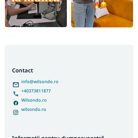
S
u
b
s
Contact
o
l
info
@
wilsondo.ro
+40373811877
Wilsondo.ro
wilsondo.ro
Informații pentru dumneavoastră