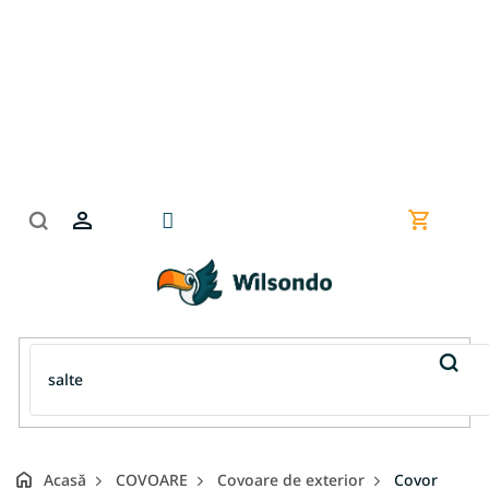
Treci
la
conținut
Coş
de
cumpără
Acasă
COVOARE
Covoare de exterior
Covor