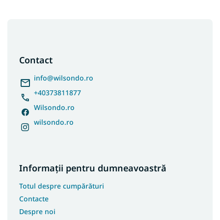
S
u
b
s
Contact
o
l
info
@
wilsondo.ro
+40373811877
Wilsondo.ro
wilsondo.ro
Informații pentru dumneavoastră
Totul despre cumpărături
Contacte
Despre noi