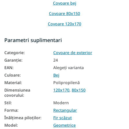
Covoare bej
Covoare 80x150
Covoare 120x170
Covoare 140x200
Parametri suplimentari
Covoare 160x230
Categorie
:
Covoare de exterior
Covoare 200x290
Garanţie
:
24
EAN
:
Alegeţi varianta
Culoare
:
Bej
Material
:
Polipropilenă
Dimensiunea
120x170
,
80x150
covorului
:
Stil
:
Modern
Forma
:
Rectangular
Înălțimea piloților
:
Fir scăzut
Model
:
Geometrice