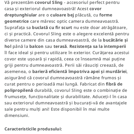
Vă prezentăm
covorul Sling
- accesoriul perfect pentru
casa și exteriorul dumneavoastră! Acest
covor
dreptunghiular
are o
culoare bej
plăcută, cu
forme
geometrice
care măresc optic camera dumneavoastră.
Suprafața sa
buclată cu fir scurt
nu este doar atrăgătoare,
ci și practică. Covorul Sling este o alegere excelentă pentru
diverse camere din casa dumneavoastră, de la
bucătărie
și
hol
până la
balcon
sau
terasă
.
Rezistența sa la intemperii
îl face ideal și pentru utilizare în exterior. Curățarea acestui
covor este ușoară și rapidă, ceea ce înseamnă mai puține
griji pentru dumneavoastră. Perii săi răsuciți creează, de
asemenea, o
barieră eficientă împotriva apei și murdăriei
,
asigurând că covorul dumneavoastră rămâne frumos și
curat pentru o perioadă mai lungă. Fabricat din
fibră de
polipropilenă
durabilă, covorul Sling este o combinație de
frumusețe, funcționalitate și durabilitate. Aduceți-l în casa
sau exteriorul dumneavoastră și bucurați-vă de avantajele
sale pentru mulți ani! Este disponibil în mai multe
dimensiuni.
Caracteristicile produsului: