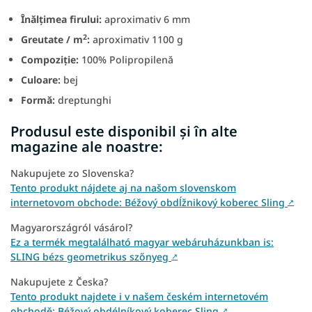
Înălțimea firului:
aproximativ 6 mm
2
Greutate / m
:
aproximativ 1100 g
Compoziție:
100% Polipropilenă
Culoare:
bej
Formă:
dreptunghi
Produsul este disponibil și în alte
magazine ale noastre:
Nakupujete zo Slovenska?
Tento produkt nájdete aj na našom slovenskom
internetovom obchode: Béžový obdĺžnikový koberec Sling
↗
Magyarországról vásárol?
Ez a termék megtalálható magyar webáruházunkban is:
SLING bézs geometrikus szőnyeg
↗
Nakupujete z Česka?
Tento produkt najdete i v našem českém internetovém
obchodě: Béžový obdélníkový koberec Sling
↗