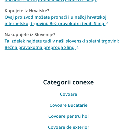
Kupujete iz Hrvatske?
Ovaj proizvod možete pronaći i u našoj hrvatskoj
internetskoj trgovini: Bež pravokutni tepih Sling
↗
Nakupujete iz Slovenije?
Ta izdelek najdete tudi v naši slovenski spletni trgovini:
Bežna pravokotna preproga Sling
↗
Categorii conexe
Covoare
Covoare Bucatarie
Covoare pentru hol
Covoare de exterior