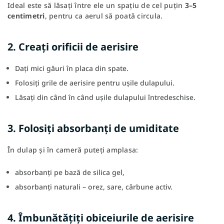
Ideal este să lăsați între ele un spațiu de cel puțin
3–5
centimetri
, pentru ca aerul să poată circula.
2. Creați orificii de aerisire
Dați mici găuri în placa din spate.
Folosiți grile de aerisire pentru ușile dulapului.
Lăsați din când în când ușile dulapului întredeschise.
3. Folosiți absorbanți de umiditate
În dulap și în cameră puteți amplasa:
absorbanți pe bază de silica gel,
absorbanți naturali – orez, sare, cărbune activ.
4. Îmbunătățiți obiceiurile de aerisire