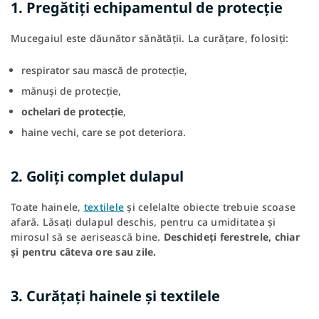
1. Pregătiți echipamentul de protecție
Mucegaiul este dăunător sănătății. La curățare, folosiți:
respirator sau mască de protecție,
mănuși de protecție,
ochelari de protecție
,
haine vechi, care se pot deteriora.
2. Goliți complet dulapul
Toate hainele,
textilele
și celelalte obiecte trebuie scoase
afară. Lăsați dulapul deschis, pentru ca umiditatea și
mirosul să se aerisească bine.
Deschideți ferestrele, chiar
și pentru câteva ore sau zile.
3. Curățați hainele și textilele