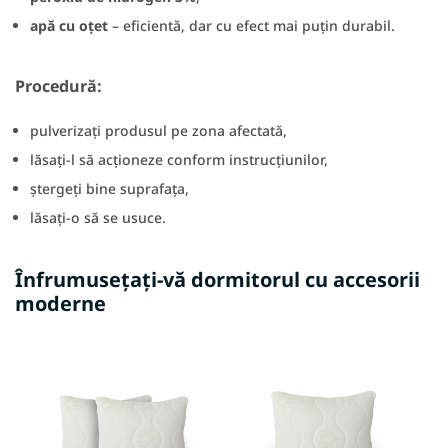
apă cu oțet
– eficientă, dar cu efect mai puțin durabil.
Procedură:
pulverizați produsul pe zona afectată,
lăsați-l să acționeze conform instrucțiunilor,
ștergeți bine suprafața,
lăsați-o să se usuce.
Înfrumusețați-vă dormitorul cu accesorii
moderne
V