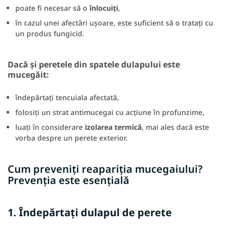
poate fi necesar să o
înlocuiți
,
în cazul unei afectări ușoare, este suficient să o tratați cu
un produs fungicid.
Dacă și peretele din spatele dulapului este
mucegăit:
îndepărtați tencuiala afectată,
folosiți un strat antimucegai cu acțiune în profunzime,
luați în considerare
izolarea termică
, mai ales dacă este
vorba despre un perete exterior.
Cum preveniți reapariția mucegaiului?
Prevenția este esențială
1. Îndepărtați dulapul de perete