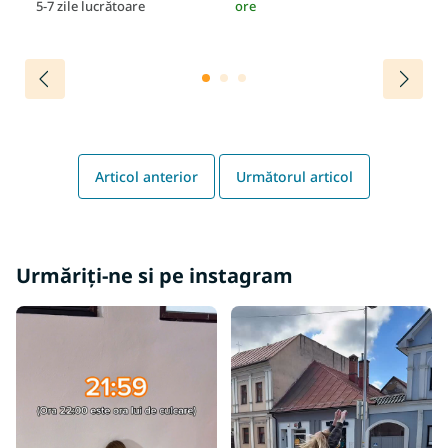
5-7 zile lucrătoare
ore
or
Articol anterior
Următorul articol
Urmăriți-ne si pe instagram