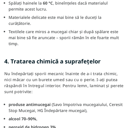
Spălați hainele la
60 °C
, bineînțeles dacă materialul
permite acest lucru.
Materialele delicate este mai bine să le duceți la
curățătorie.
Textilele care miros a mucegai chiar și după spălare este
mai bine să fie aruncate – sporii rămân în ele foarte mult
timp.
4. Tratarea chimică a suprafețelor
Nu îndepărtați sporii mecanic înainte de a-i trata chimic,
nici măcar cu un burete umed sau cu o perie. I-ați putea
răspândi în întregul interior. Pentru lemn, laminat și perete
sunt potrivite:
produse antimucegai
(Savo împotriva mucegaiului, Ceresit
Stop Mucegai, HG Îndepărtare mucegai),
alcool 70–90%
,
peroxid de hidrogen 3%
,