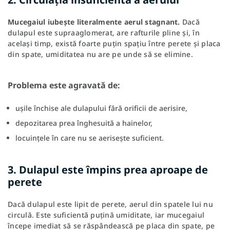
Mucegaiul iubește literalmente aerul stagnant.
Dacă
dulapul este supraaglomerat, are rafturile pline și, în
același timp, există foarte puțin spațiu între perete și placa
din spate, umiditatea nu are pe unde să se elimine.
Problema este agravată de:
ușile închise ale dulapului fără orificii de aerisire,
depozitarea prea înghesuită a hainelor,
locuințele în care nu se aerisește suficient.
3. Dulapul este împins prea aproape de
perete
Dacă dulapul este lipit de perete, aerul din spatele lui nu
circulă. Este suficientă puțină umiditate, iar mucegaiul
începe imediat să se răspândească pe placa din spate, pe