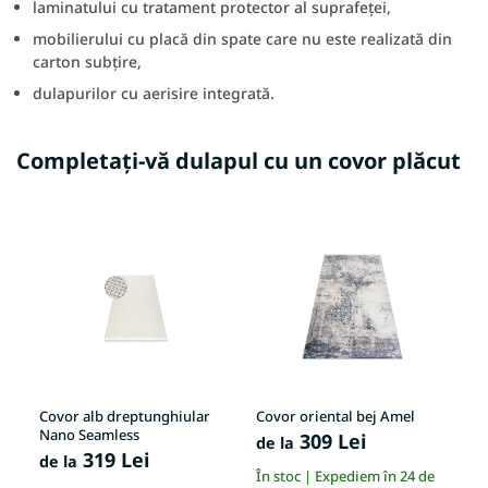
laminatului cu tratament protector al suprafeței,
mobilierului cu placă din spate care nu este realizată din
carton subțire,
dulapurilor cu aerisire integrată.
Completați-vă dulapul cu un covor plăcut
Covor alb dreptunghiular
Covor oriental bej Amel
Co
Nano Seamless
309 Lei
de la
de
319 Lei
de la
În stoc | Expediem în 24 de
În