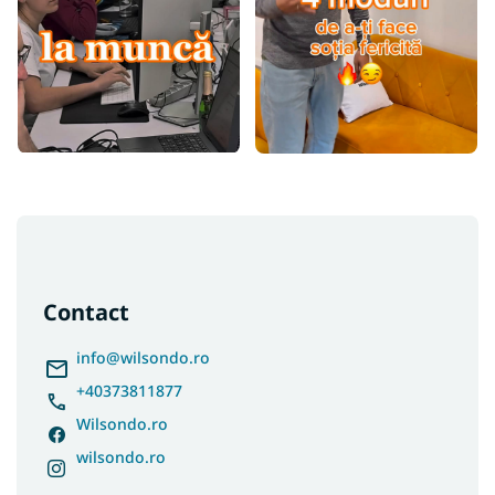
S
u
b
s
Contact
o
l
info
@
wilsondo.ro
+40373811877
Wilsondo.ro
wilsondo.ro