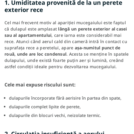
1. Umiditatea provenită de la un perete
exterior rece
Cel mai frecvent motiv al apariției mucegaiului este faptul
că dulapul este amplasat
lângă un perete exterior al casei
sau al apartamentului
, care iarna este considerabil mai
rece. Atunci când aerul cald din cameră intră în contact cu
suprafața rece a peretelui, apare
așa-numitul punct de
rouă, unde are loc condensul
. Acesta se menține în spatele
dulapului, unde există foarte puțin aer și lumină, creând
astfel condiții ideale pentru dezvoltarea mucegaiului.
Cele mai expuse riscului sunt:
dulapurile încorporate fără aerisire în partea din spate,
dulapurile complet lipite de perete,
dulapurile din blocuri vechi, neizolate termic.
2. Circulația insuficientă a aerului