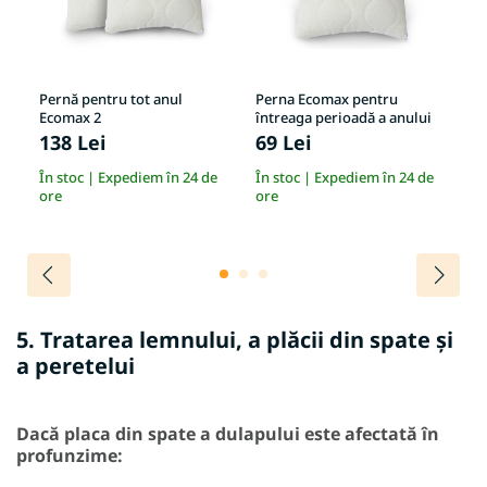
u
Pernă pentru tot anul
Perna Ecomax pentru
Pă
Ecomax 2
întreaga perioadă a anului
de
138 Lei
69 Lei
5-
e
În stoc | Expediem în 24 de
În stoc | Expediem în 24 de
ore
ore
5. Tratarea lemnului, a plăcii din spate și
a peretelui
Dacă placa din spate a dulapului este afectată în
profunzime: