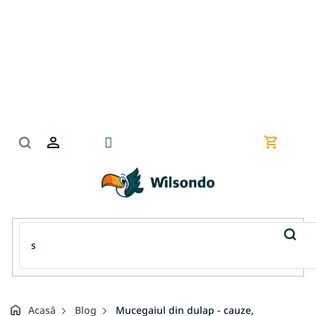
Treci
la
conținut
Coş
de
cumpără
Acasă
Blog
Mucegaiul din dulap - cauze,